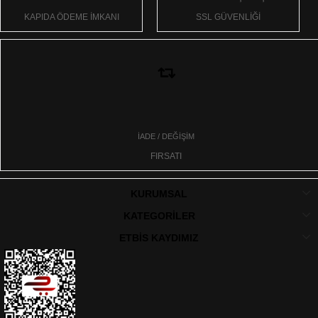
KAPIDA ÖDEME İMKANI
SSL GÜVENLİĞİ
İADE / DEĞİŞİM
FIRSATI
KURUMSAL
KATEGORİLER
ETBİS KAYDIMIZ