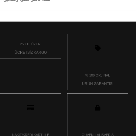
250 TL ÜZERİ
ÜCRETSİZ KARGO
% 100 ORJİNAL
ÜRÜN GARANTİSİ
NAKİT/KREDİ KARTI İLE
GÜVENLİ ALIŞVERİŞ