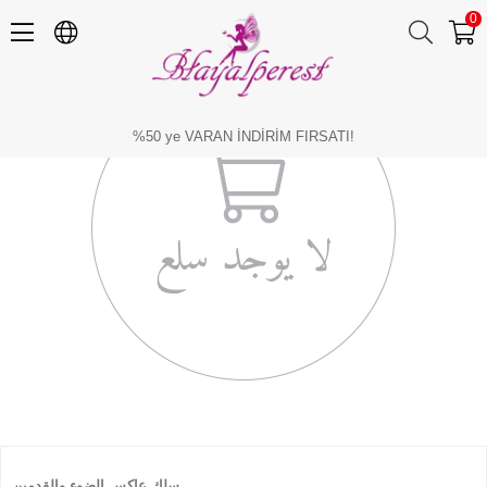
0
%50 ye VARAN İNDİRİM FIRSATI!
سلك عاكس الضوء والقدمين