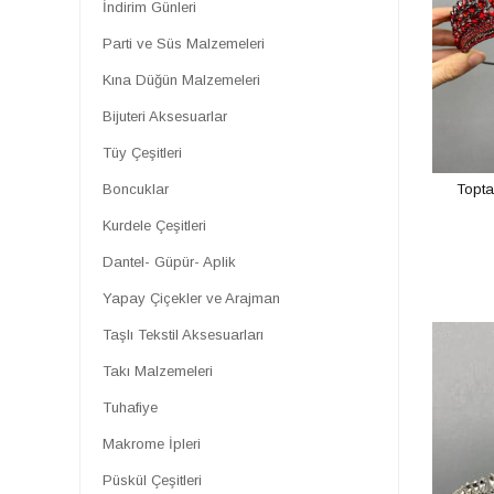
İndirim Günleri
Toptan Tüy
Parti ve Süs Malzemeleri
Toptan Kristal Boncuk
Kına Düğün Malzemeleri
Toptan Kum Boncuk
Toptan Nikah Şapkası
Bijuteri Aksesuarlar
Toptan Gelin Eldiveni
Tüy Çeşitleri
Toptan Saç & Türban Aksesuarları
Topta
Boncuklar
Kurdele Çeşitleri
Dantel- Güpür- Aplik
Yapay Çiçekler ve Arajman
Taşlı Tekstil Aksesuarları
Takı Malzemeleri
Tuhafiye
Makrome İpleri
Püskül Çeşitleri