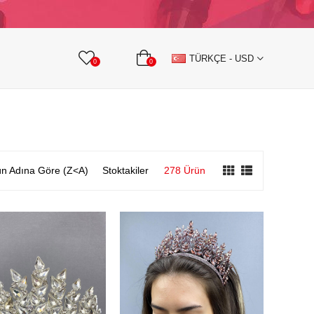
KURDELE
TAŞLI TEKSTİL AKSESUARLARI
TÜRKÇE - USD
0
0
n Adına Göre (Z<A)
Stoktakiler
278 Ürün