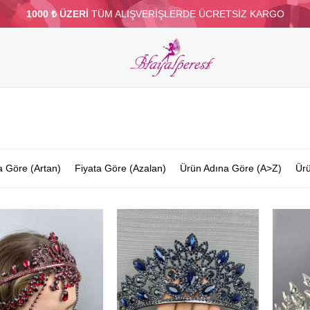
1000 ₺ ÜZERİ
TÜM ALIŞVERİŞLERDE ÜCRETSİZ KARGO
ELERİ
PARTİ VE SÜS MALZEMELERİ
TÜY
BONCUKLAR
TOPTAN
DİĞER
a Göre (Artan)
Fiyata Göre (Azalan)
Ürün Adına Göre (A>Z)
Ürü