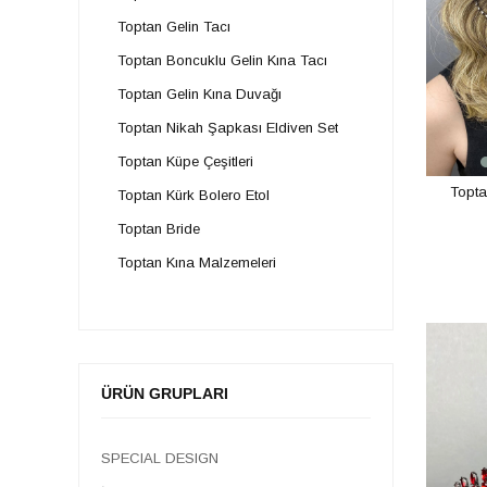
Toptan Gelin Tacı
Toptan Boncuklu Gelin Kına Tacı
Toptan Gelin Kına Duvağı
Toptan Nikah Şapkası Eldiven Set
Toptan Küpe Çeşitleri
Topta
Toptan Kürk Bolero Etol
Toptan Bride
Toptan Kına Malzemeleri
Toptan Halay Mendili
Toptan Kuru Çiçekli Taç
Toptan İncili Taç
ÜRÜN GRUPLARI
Toptan Kristal Taşlı Taçlar
Toptan Bohça Süsü
SPECIAL DESIGN
Toptan Gelin Buketi