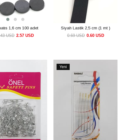
atıs 1,6 cm 100 adet
Siyah Lastik 2,5 cm (1 mt )
.43 USD
2.57 USD
0.69 USD
0.60 USD
SEPETE EKLE
SEPETE EKLE
Yeni
Ürün