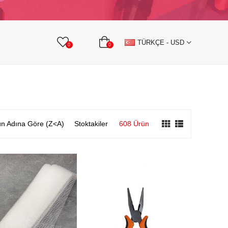
KURDELE
TAŞLI TEKSTİL AKSESUARLARI
TÜRKÇE - USD
0
0
n Adına Göre (Z<A)
Stoktakiler
608 Ürün