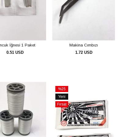
ncuk İğnesi 1 Paket
Makina Cımbızı
0.51 USD
1.72 USD
SEPETE EKLE
SEPETE EKLE
%25
İndirim
Yeni
%25İndirim
Ürün
Fırsat
Ürünü