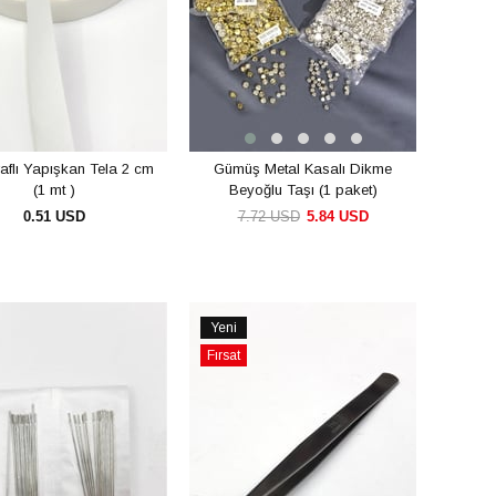
raflı Yapışkan Tela 2 cm
Gümüş Metal Kasalı Dikme
(1 mt )
Beyoğlu Taşı (1 paket)
0.51 USD
7.72 USD
5.84 USD
SEPETE EKLE
SEPETE EKLE
Yeni
Ürün
Fırsat
Ürünü