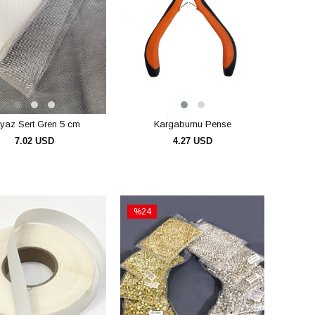
yaz Sert Gren 5 cm
Kargaburnu Pense
7.02 USD
4.27 USD
SEPETE EKLE
SEPETE EKLE
%24
İndirim
%24İndirim