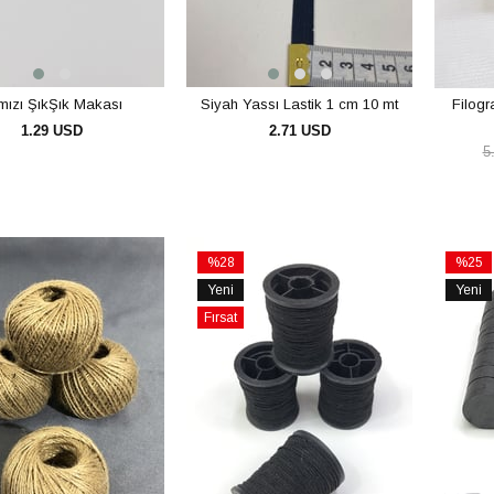
rmızı ŞıkŞık Makası
Siyah Yassı Lastik 1 cm 10 mt
Filogr
1.29 USD
2.71 USD
5
SEPETE EKLE
SEPETE EKLE
%28
%25
İndirim
İndirim
Yeni
Yeni
rim
%28İndirim
%25İnd
Ürün
Ürün
Fırsat
Ürünü