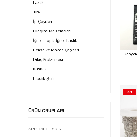
Lastik
Tire
İp Çeşitleri
Filografi Malzemeleri
İğne - Toplu İğne -Lastik
Pense ve Makas Çeşitleri
Sosyete
Dikiş Malzemesi
Kasnak
Plastik Şerit
BUYBOX
%20
Etsy
İndirim
%20İndi
SPECIAL DESIGN
ÜRÜN GRUPLARI
Ambalaj Malzemeleri
İndirim Günleri
SPECIAL DESIGN
TOPTAN SATIŞ