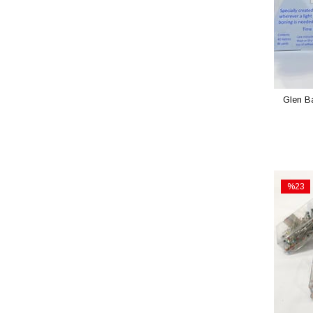
Glen B
%23
İndirim
%23İndi