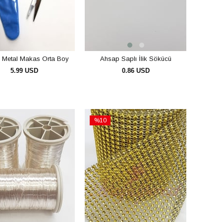
Metal Makas Orta Boy
Ahsap Saplı İlik Sökücü
5.99 USD
0.86 USD
SEPETE EKLE
SEPETE EKLE
%10
İndirim
irim
%10İndirim