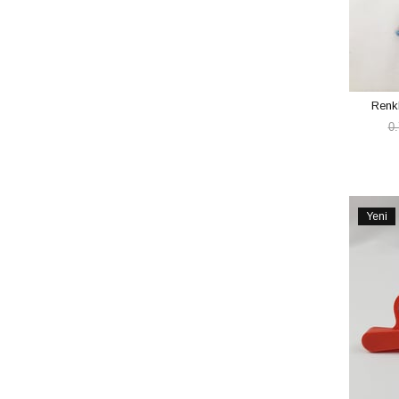
Renkl
0
Yeni
Ürün