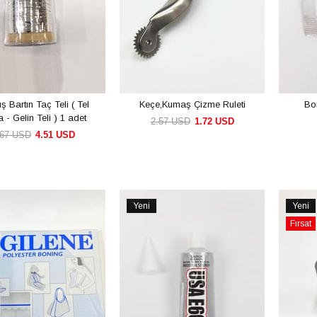
 Bartın Taç Teli ( Tel
Keçe,Kumaş Çizme Ruleti
Bo
 - Gelin Teli ) 1 adet
2.57 USD
1.72 USD
.67 USD
4.51 USD
SEPETE EKLE
SEPETE EKLE
Yeni
Yeni
Ürün
Ürün
Fırsat
Ürünü