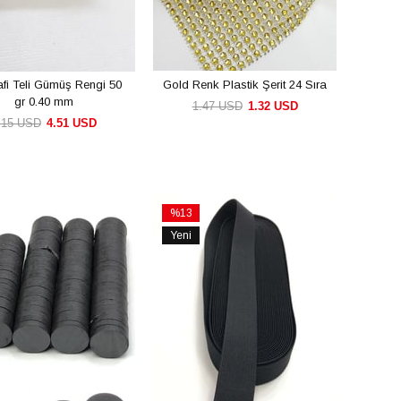
afi Teli Gümüş Rengi 50
Gold Renk Plastik Şerit 24 Sıra
gr 0.40 mm
1.47 USD
1.32 USD
.15 USD
4.51 USD
SEPETE EKLE
SEPETE EKLE
%13
İndirim
Yeni
irim
%13İndirim
Ürün