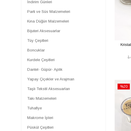
İndirim Günleri
Parti ve Süs Malzemeleri
Parti ve Süs Malzemeleri
Kına Düğün Malzemeleri
Kına Düğün Malzemeleri
Bijuteri Aksesuarlar
Bijuteri Aksesuarlar
Tüy Çeşitleri
Tüy Çeşitleri
Boncuklar
Krista
Boncuklar
Kurdele Çeşitleri
1
Kurdele Çeşitleri
Dantel- Güpür- Aplik
Dantel- Güpür- Aplik
Yapay Çiçekler ve Arajman
Yapay Çiçekler ve Arajman
Taşlı Tekstil Aksesuarları
%20
Taşlı Tekstil Aksesuarları
Takı Malzemeleri
İndirim
Makrome İpleri
%20İndi
Takı Malzemeleri
Püskül Çeşitleri
Tuhafiye
ABAJUR TEL & AYAKLARI
Makrome İpleri
ÖZEL TASARIMLAR
Püskül Çeşitleri