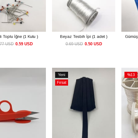
i Toplu İğne (1 Kutu )
Beyaz Tesbih İpi (1 adet )
Gümüş 
.77 USD
0.59 USD
0.69 USD
0.50 USD
SEPETE EKLE
SEPETE EKLE
Yeni
%13
Ürün
İndirim
Fırsat
%13İnd
Ürünü