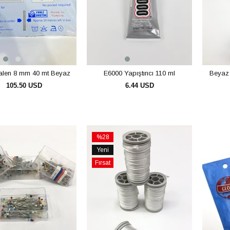
alen 8 mm 40 mt Beyaz
E6000 Yapıştırıcı 110 ml
Beyaz 
105.50 USD
6.44 USD
SEPETE EKLE
SEPETE EKLE
%28
İndirim
Yeni
rim
%28İndirim
Ürün
Fırsat
Ürünü