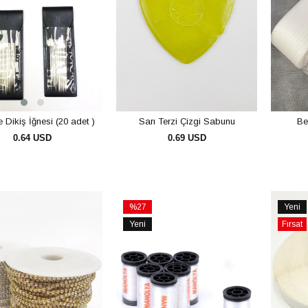
 Dikiş İğnesi (20 adet )
Sarı Terzi Çizgi Sabunu
Be
0.64 USD
0.69 USD
SEPETE EKLE
SEPETE EKLE
%27
Yeni
İndirim
Ürün
Yeni
Fırsat
rim
%27İndirim
Ürün
Ürünü