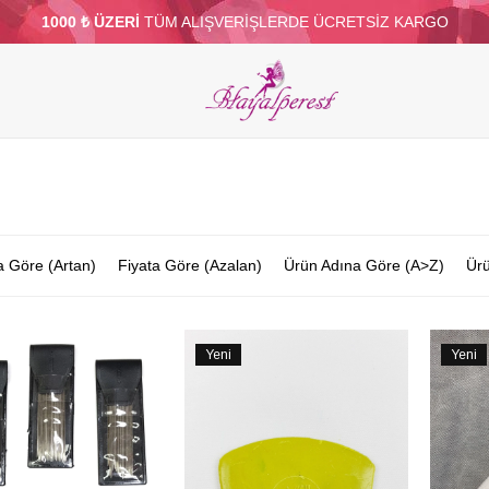
1000 ₺ ÜZERİ
TÜM ALIŞVERİŞLERDE ÜCRETSİZ KARGO
ELERİ
PARTİ VE SÜS MALZEMELERİ
TÜY
BONCUKLAR
TOPTAN
DİĞER
a Göre (Artan)
Fiyata Göre (Azalan)
Ürün Adına Göre (A>Z)
Ürü
Yeni
Yeni
Ürün
Ürün