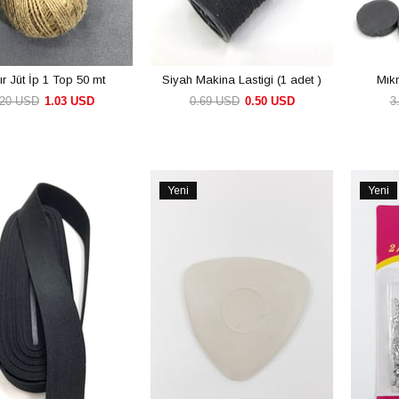
r Jüt İp 1 Top 50 mt
Siyah Makina Lastigi (1 adet )
Mıkn
.20 USD
1.03 USD
0.69 USD
0.50 USD
3
SEPETE EKLE
SEPETE EKLE
Yeni
Yeni
Ürün
Ürün
rim