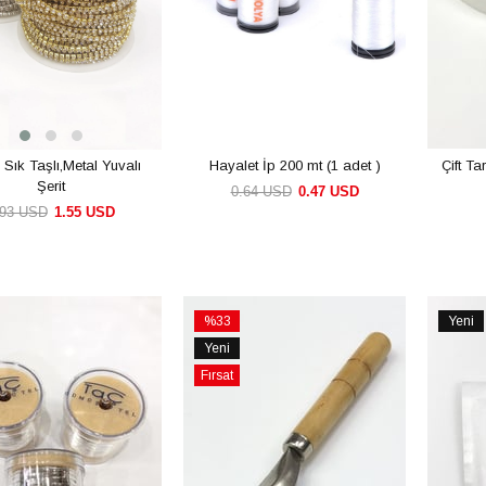
l Sık Taşlı,Metal Yuvalı
Hayalet İp 200 mt (1 adet )
Çift Ta
Şerit
0.64 USD
0.47 USD
.93 USD
1.55 USD
SEPETE EKLE
SEPETE EKLE
%33
Yeni
İndirim
Ürün
Yeni
rim
%33İndirim
Ürün
Fırsat
Ürünü