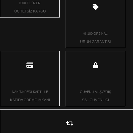
yaprak, papatya gibi küçük malzemeler hayal gücünüze bağlı olarak
1000 TL ÜZERİ
yüzlerce farklı süslemede kullanılabilirler. Bu çiçeklerin girdiği hiçbir
ÜCRETSİZ KARGO
süsleme göze batmaz, her şeye yakışır. Bu açıdan her süslemeye uygun
olmaktadırlar.
% 100 ORJİNAL
Tohum pıtırcıklar yapay tek çiçeklerdir. Küçük demetler halinde
ÜRÜN GARANTİSİ
satılmaktadırlar. Gold, krem, beyaz, pembe ve gümüş renklerde
tasarlanmaktadır. Bu çiçekleri özellikle kır düğünlerinde, bahçe
organizasyonlarında, ev dekorasyonunda, kıyafetlerde ve daha nice
farklı alanlarda görmek mümkündür. Gelin buketi yapımında da en çok
bu çiçekler kullanılmaktadır. sağlam ürünler olduğu için kolay kolay
NAKİT/KREDİ KARTI İLE
GÜVENLİ ALIŞVERİŞ
deforme olmazlar, kolaylıkla temizlenebilmektedirler. 1 pakette 144
KAPIDA ÖDEME İMKANI
SSL GÜVENLİĞİ
adet tohum pıtırcık çiçek bulunmaktadır.
Tek Çiçekler Modelleri ve Fiyatları
Lateks çiçekler farklı çiçek çeşitlerinin birebir aynısı şekilde