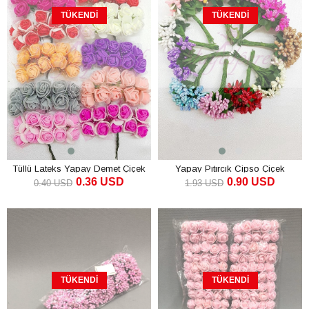
TÜKENDI
TÜKENDI
Tüllü Lateks Yapay Demet Çiçek
Yapay Pıtırcık Cipso Çiçek
0.36 USD
0.90 USD
0.40 USD
1.93 USD
TÜKENDI
TÜKENDI