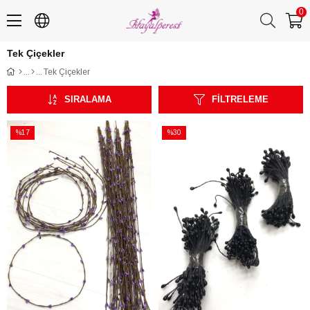
0
Tek Çiçekler
Tek Çiçekler
SIRALAMA
FILTRELEME
%17
%30
İndirim
İndirim
%17İndirim
%30İndirim