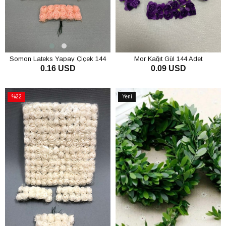
Somon Lateks Yapay Çiçek 144
Mor Kağıt Gül 144 Adet
0.16 USD
0.09 USD
Adet
SEPETE EKLE
SEPETE EKLE
%22
Yeni
İndirim
Ürün
%22İndirim