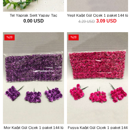
Tel Yaprak Şerit Yapay Taç
Yeşil Kağıt Gül Çiçek 1 paket 144 lü
0.00 USD
3.09 USD
Sarmaşık Süs 15 m
4.29 USD
SEPETE EKLE
SEPETE EKLE
%28
%28
İndirim
İndirim
%28İndirim
%28İndirim
Mor Kağıt Gül Çiçek 1 paket 144 lü
Fuşya Kağıt Gül Çiçek 1 paket 144