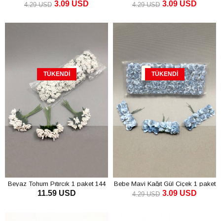
3.09 USD
3.09 USD
lü
4.29 USD
4.29 USD
SEPETE EKLE
SEPETE EKLE
TÜKENDI
TÜKENDI
Beyaz Tohum Pıtırcık 1 paket 144
Bebe Mavi Kağıt Gül Çiçek 1 paket
11.59 USD
3.09 USD
lü
144 lü
4.29 USD