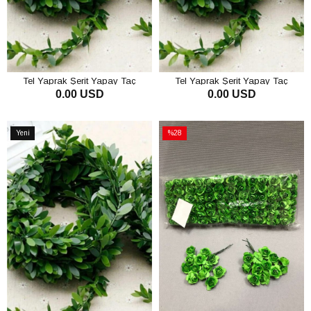
Tel Yaprak Şerit Yapay Taç
Tel Yaprak Şerit Yapay Taç
0.00 USD
0.00 USD
Sarmaşık Süs Yeşil Yapraklı
Sarmaşık Süs 7 mt
Sarmaşık 7 mt
SEPETE EKLE
SEPETE EKLE
Yeni
%28
Ürün
İndirim
%28İndirim