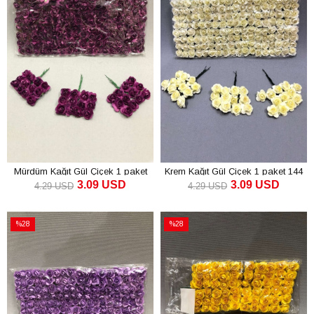
Mürdüm Kağıt Gül Çiçek 1 paket
Krem Kağıt Gül Çiçek 1 paket 144
3.09 USD
3.09 USD
144 lü
lü
4.29 USD
4.29 USD
SEPETE EKLE
SEPETE EKLE
%28
%28
İndirim
İndirim
%28İndirim
%28İndirim