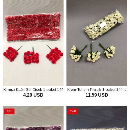
Kırmızı Kağıt Gül Çiçek 1 paket 144
Krem Tohum Pıtırcık 1 paket 144 lü
4.29 USD
11.59 USD
lü
SEPETE EKLE
SEPETE EKLE
%28
%28
İndirim
İndirim
%28İndirim
%28İndirim