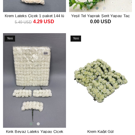
Krem Lateks Çiçek 1 paket 144 lü
Yeşil Tel Yaprak Şerit Yapay Taç
4.29 USD
0.00 USD
Sarmaşık Süs 7 m
5.49 USD
SEPETE EKLE
SEPETE EKLE
Yeni
Yeni
Ürün
Ürün
Kırık Beyaz Lateks Yapay Çiçek
Krem Kağıt Gül