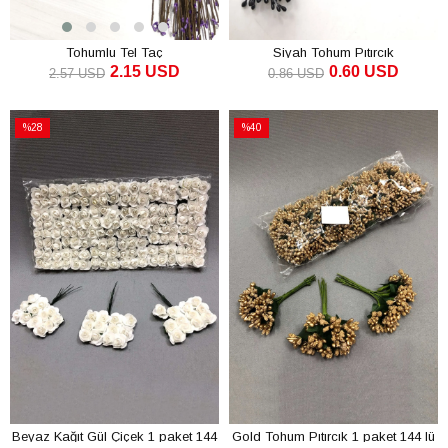
Tohumlu Tel Taç
Siyah Tohum Pıtırcık
2.15 USD
0.60 USD
2.57 USD
0.86 USD
SEPETE EKLE
SEPETE EKLE
%28
%40
İndirim
İndirim
%28İndirim
%40İndirim
Beyaz Kağıt Gül Çiçek 1 paket 144
Gold Tohum Pıtırcık 1 paket 144 lü