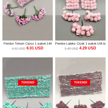
Pembe Tohum Cipso 1 paket 144
Pembe Lateks Çiçek 1 paket 144 lü
6.01 USD
4.29 USD
lü
6.52 USD
5.49 USD
TÜKENDI
TÜKENDI