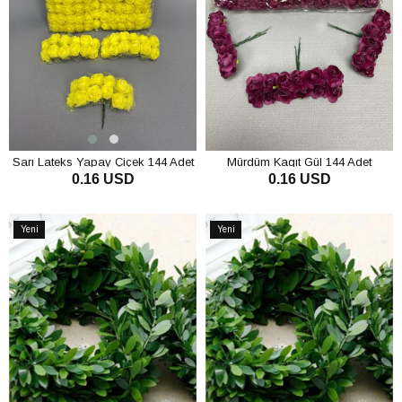
Sarı Lateks Yapay Çiçek 144 Adet
Mürdüm Kagıt Gül 144 Adet
0.16 USD
0.16 USD
SEPETE EKLE
SEPETE EKLE
Yeni
Yeni
Ürün
Ürün