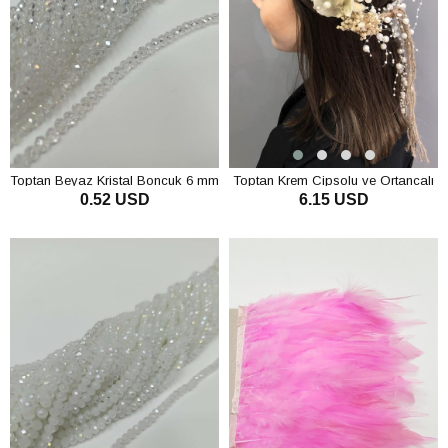
Toptan Beyaz Kristal Boncuk 6 mm
Toptan Krem Cipsolu ve Ortancalı
0.52 USD
6.15 USD
Kuru Çiçekli Taç
SEPETE EKLE
SEPETE EKLE