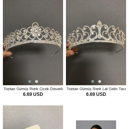
Toptan Gümüş Renk Çiçek Desenli
Toptan Gümüş Renk Lal Gelin Tacı
6.69 USD
6.69 USD
Gelin Tacı
SEPETE EKLE
SEPETE EKLE