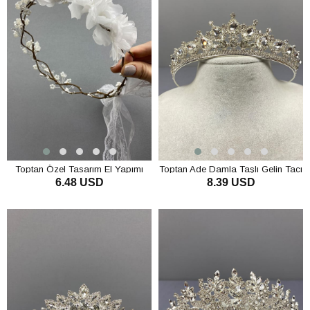
Toptan Özel Tasarım El Yapımı
Toptan Ade Damla Taşlı Gelin Tacı
6.48 USD
8.39 USD
İncili ve Çiçekli Gelin Tacı ve Saç
Aksesuarı
SEPETE EKLE
SEPETE EKLE