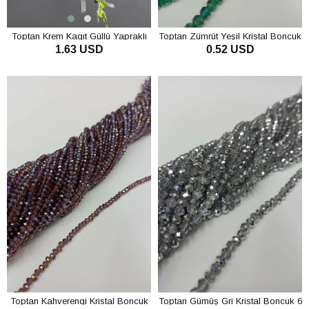
Toptan Krem Kagıt Güllü Yapraklı
Toptan Zümrüt Yeşil Kristal Boncuk
1.63 USD
0.52 USD
Nedime Tacı ve Hediyelik Çocuk
6 mm
Tacı
SEPETE EKLE
SEPETE EKLE
Toptan Kahverengi Kristal Boncuk
Toptan Gümüş Gri Kristal Boncuk 6