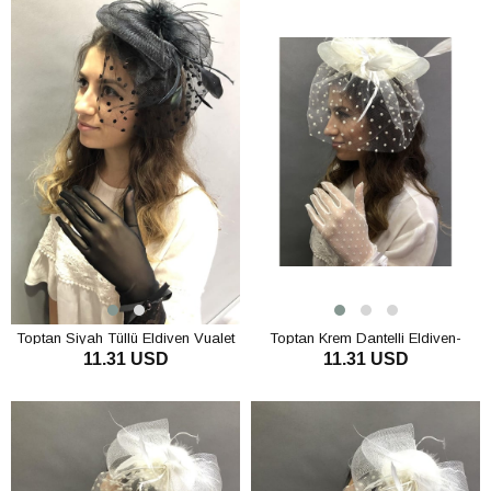
Toptan Siyah Tüllü Eldiven Vualet
Toptan Krem Dantelli Eldiven-
11.31 USD
11.31 USD
Nikah Şapkası
Puantiyeli Vualet Nikah Şapkası
SEPETE EKLE
SEPETE EKLE