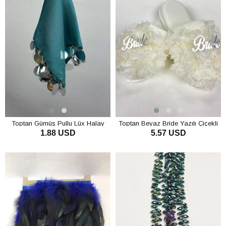
Toptan Gümüş Pullu Lüx Halay
Toptan Beyaz Bride Yazılı Çiçekli
1.88 USD
5.57 USD
Mendili 1 Adet Yeşil
Süslü Gelin Terliği
SEPETE EKLE
SEPETE EKLE