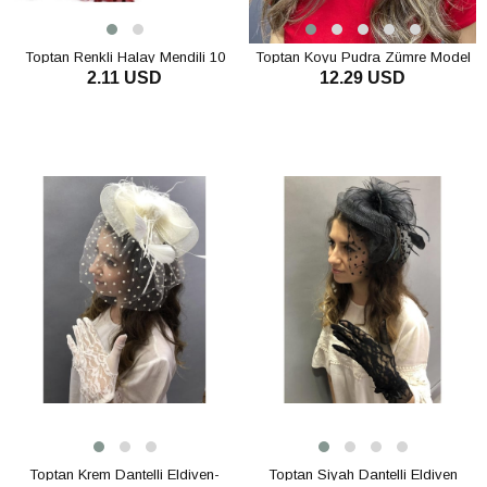
Toptan Renkli Halay Mendili 10
Toptan Koyu Pudra Zümre Model
2.11 USD
12.29 USD
adet
Gelin Kına Tacı
SEPETE EKLE
SEPETE EKLE
Toptan Krem Dantelli Eldiven-
Toptan Siyah Dantelli Eldiven