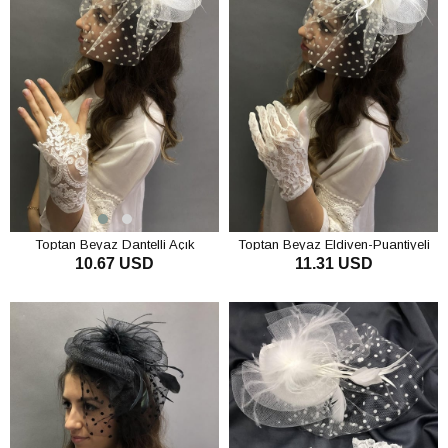
Toptan Beyaz Dantelli Açık
Toptan Beyaz Eldiven-Puantiyeli
10.67 USD
11.31 USD
Eldiven-Puantiyeli Vualet Nikah
Vualet Nikah Şapkası
Şapkası
SEPETE EKLE
SEPETE EKLE