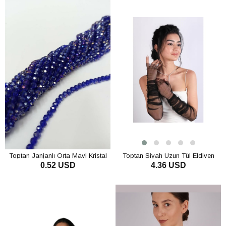
Toptan Janjanlı Orta Mavi Kristal
Toptan Siyah Uzun Tül Eldiven
0.52 USD
4.36 USD
Boncuk 6 mm
Parmaksız Abiye Eldiveni Kostüm
Aksesuar
SEPETE EKLE
SEPETE EKLE