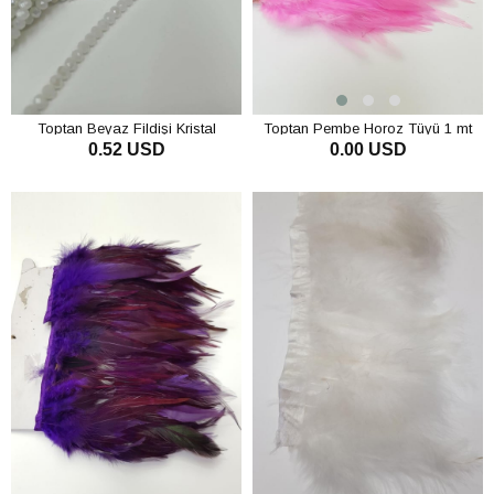
Toptan Beyaz Fildişi Kristal
Toptan Pembe Horoz Tüyü 1 mt
0.52 USD
0.00 USD
Boncuk 4 mm
SEPETE EKLE
SEPETE EKLE