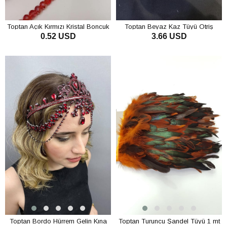
Toptan Açık Kırmızı Kristal Boncuk
Toptan Beyaz Kaz Tüyü Otriş
0.52 USD
3.66 USD
6 mm
Biyeli Şerit Tüy
SEPETE EKLE
SEPETE EKLE
Toptan Bordo Hürrem Gelin Kına
Toptan Turuncu Şandel Tüyü 1 mt