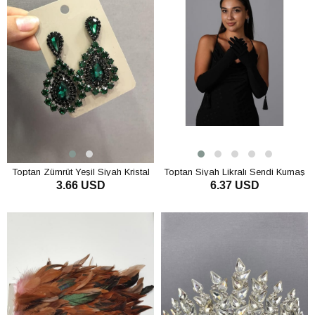
Toptan Zümrüt Yeşil Siyah Kristal
Toptan Siyah Likralı Sendi Kumaş
3.66 USD
6.37 USD
Cam Taşlı Küpe
Püsküllü Uzun Eldiven
SEPETE EKLE
SEPETE EKLE