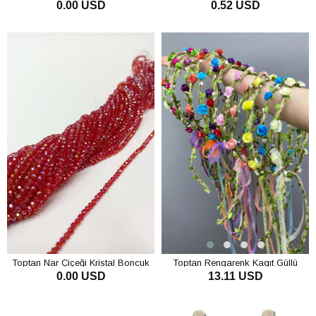
0.00 USD
0.52 USD
4mm
mm
SEPETE EKLE
SEPETE EKLE
Toptan Nar Çiçeği Kristal Boncuk
Toptan Rengarenk Kagıt Güllü
0.00 USD
13.11 USD
4mm
Yapraklı Nedime Tacı ve Hediyelik
Çocuk Tacı 10 Adet
SEPETE EKLE
SEPETE EKLE