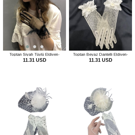
Toptan Siyah Tüylü Eldiven-
Toptan Beyaz Dantelli Eldiven-
11.31 USD
11.31 USD
Puantiyeli Vualet Nikah Şapkası
Puantiyeli Vualet Nikah Şapkası
SEPETE EKLE
SEPETE EKLE