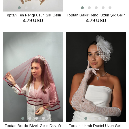
Toptan Ten Rengi Uzun Şık Gelin
Toptan Bakır Rengi Uzun Şık Gelin
4.79 USD
4.79 USD
Eldiveni Tül Eldiven
Eldiveni Tül Eldiven
Nikah/Düğün/Parti Eldiveni
Nikah/Düğün/Parti Eldiveni
SEPETE EKLE
SEPETE EKLE
Toptan Bordo Biyeli Gelin Duvağı
Toptan Likralı Dantel Uzun Gelin