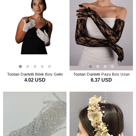
Toptan Dantelli Bilek Boy Gelin
Toptan Dantelli Pazu Boy Uzun
4.02 USD
6.37 USD
Eldiveni
Gelin Eldiveni Parti Ve Dans
Eldiveni
SEPETE EKLE
SEPETE EKLE