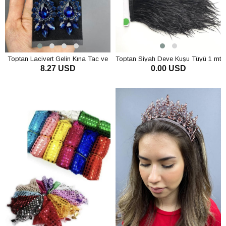
Toptan Lacivert Gelin Kına Tac ve
Toptan Siyah Deve Kuşu Tüyü 1 mt
8.27 USD
0.00 USD
Küpesi
SEPETE EKLE
SEPETE EKLE