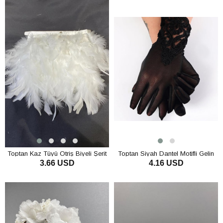
Toptan Kaz Tüyü Otriş Biyeli Şerit
Toptan Siyah Dantel Motifli Gelin
3.66 USD
4.16 USD
Tüy
Eldiveni
SEPETE EKLE
SEPETE EKLE