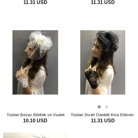
11.31 USD
11.31 USD
Vualet Nikah Şapkası
Vualet Nikah Şapkası
SEPETE EKLE
SEPETE EKLE
Toptan Beyaz Bileklik ve Vualet
Toptan Siyah Dantelli Kısa Eldiven-
10.10 USD
11.31 USD
Nikah Şapkası
Vualet Nikah Şapkası
SEPETE EKLE
SEPETE EKLE