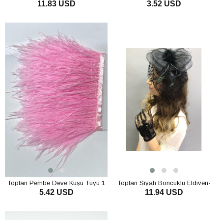
11.83 USD
3.52 USD
Tacı
SEPETE EKLE
SEPETE EKLE
Toptan Pembe Deve Kuşu Tüyü 1
Toptan Siyah Boncuklu Eldiven-
5.42 USD
11.94 USD
mt
Vualet Nikah Şapkası
SEPETE EKLE
SEPETE EKLE