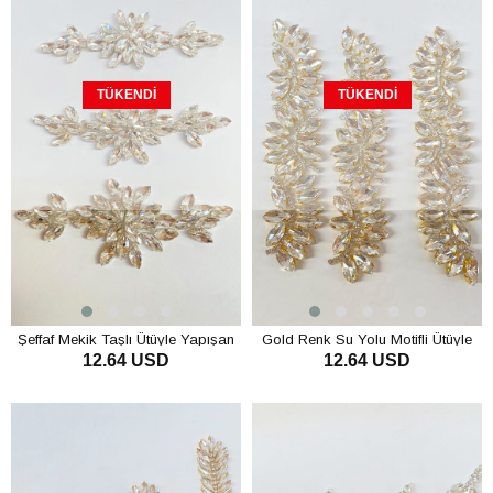
TÜKENDI
TÜKENDI
Şeffaf Mekik Taşlı Ütüyle Yapışan
Gold Renk Su Yolu Motifli Ütüyle
12.64 USD
12.64 USD
Parlak Taşlı Aplik
Yapışan Parlak Taşlı Aplik