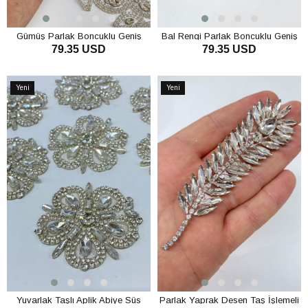
Gümüş Parlak Boncuklu Geniş
Bal Rengi Parlak Boncuklu Geniş
79.35 USD
79.35 USD
Ütüyle Şerit Bordür Aplik
Ütüyle Şerit Bordür Aplik
SEPETE EKLE
SEPETE EKLE
Yeni
Yeni
Ürün
Ürün
Yuvarlak Taşlı Aplik Abiye Süs
Parlak Yaprak Desen Taş İşlemeli