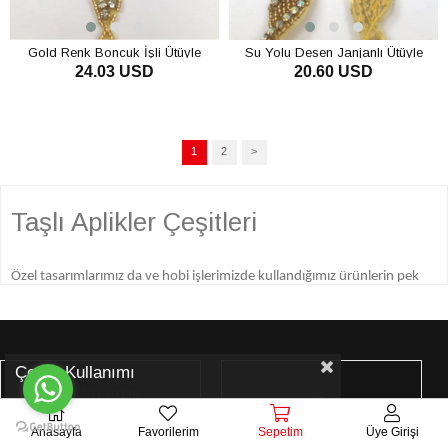
Gold Renk Boncuk İşli Ütüyle
Su Yolu Desen Janjanlı Ütüyle
24.03 USD
20.60 USD
Yapışan Taşlı Şerit
Yapışan Taşlı Şerit
1
2
>
Taşlı Aplikler Çeşitleri
Özel tasarımlarımız da ve hobi işlerimizde kullandığımız ürünlerin pek
çoğu özel olarak seçilmiş ve tasarımlarımıza en uygun malzemeler
arasından özenle bir araya getirilmiş yine özel tasarımlardır. Herhangi bir
tasarım yaparken en çok dikkat ettiğimiz konulardan bir tanesi
Çerez Kullanımı
tasarımlarımızı üzerinde kullandığımız özel ürünlerdir. Bir tasarım
1000 TL ÜZERİ
yaparken ona en uygun ürünü veya materyali seçmek için büyük bir
ÜCRETSİZ KARGO
Anasayfa
Favorilerim
Sepetim
Üye Girişi