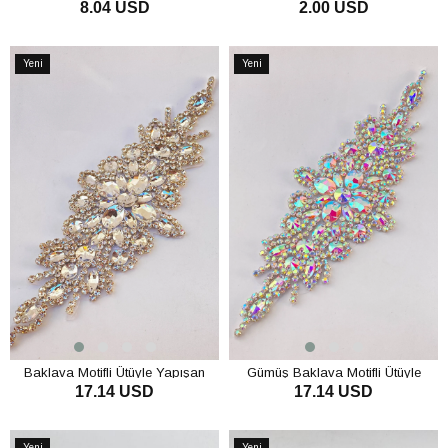
8.04 USD
2.00 USD
Parlak Taşlı Aplik
Aksesuarı
SEPETE EKLE
SEPETE EKLE
Yeni
Yeni
Ürün
Ürün
Baklava Motifli Ütüyle Yapışan
Gümüş Baklava Motifli Ütüyle
17.14 USD
17.14 USD
Taşlı Aplik
Yapışan Taşlı Aplik
SEPETE EKLE
SEPETE EKLE
Yeni
Yeni