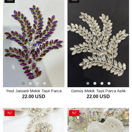
Ürün
Ürün
Yeşil Janjanlı Mekik Taşlı Parça
Gümüş Mekik Taşlı Parça Aplik
22.00 USD
22.00 USD
Aplik Abiye Aksesuar
Abiye Aksesuar
SEPETE EKLE
SEPETE EKLE
%7
%7
İndirim
İndirim
%7İndirim
%7İndirim