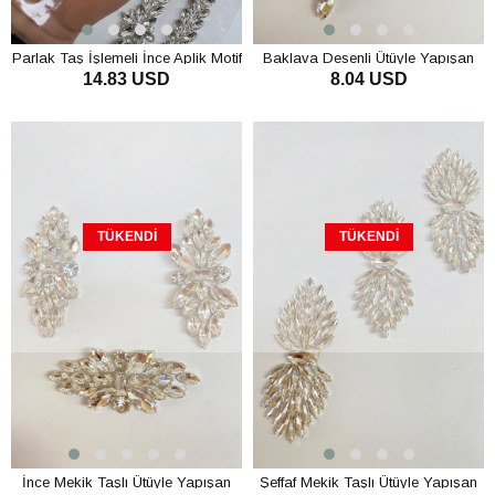
Parlak Taş İşlemeli İnce Aplik Motif
Baklava Desenli Ütüyle Yapışan
14.83 USD
8.04 USD
Şerit 1 Adet
Parlak Taşlı Aplik
TÜKENDI
TÜKENDI
İnce Mekik Taşlı Ütüyle Yapışan
Şeffaf Mekik Taşlı Ütüyle Yapışan