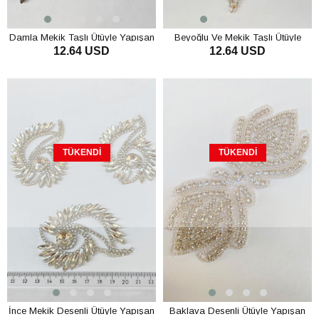
Damla Mekik Taşlı Ütüyle Yapışan
Beyoğlu Ve Mekik Taşlı Ütüyle
12.64 USD
12.64 USD
Parlak Taşlı Aplik
Yapışan Parlak Aplik Apolet
TÜKENDI
TÜKENDI
İnce Mekik Desenli Ütüyle Yapışan
Baklava Desenli Ütüyle Yapışan