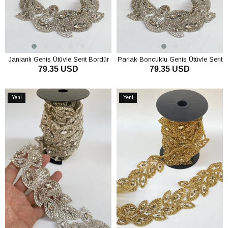
Janjanlı Geniş Ütüyle Şerit Bordür
Parlak Boncuklu Geniş Ütüyle Şerit
79.35 USD
79.35 USD
Aplik
Bordür Aplik
SEPETE EKLE
SEPETE EKLE
Yeni
Yeni
Ürün
Ürün