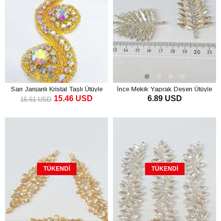
Sarı Janjanlı Kristal Taşlı Ütüyle
İnce Mekik Yaprak Desen Ütüyle
15.46 USD
6.89 USD
Yapışan Şerit
Yapışan Parlak Taşlı Aplik
16.61 USD
SEPETE EKLE
SEPETE EKLE
TÜKENDI
TÜKENDI