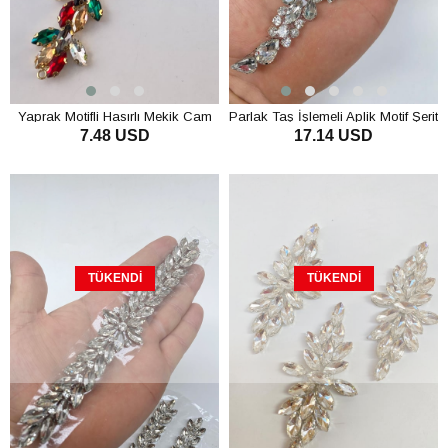
Yaprak Motifli Hasırlı Mekik Cam
Parlak Taş İşlemeli Aplik Motif Şerit
7.48 USD
17.14 USD
Taşlı Aplik
1 Adet
TÜKENDI
TÜKENDI