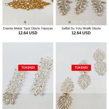
Damla Mekik Taşlı Ütüyle Yapışan
Şeffaf Su Yolu Motifli Ütüyle
12.64 USD
12.64 USD
Parlak Taşlı Aplik
Yapışan Parlak Taşlı Aplik
TÜKENDI
TÜKENDI