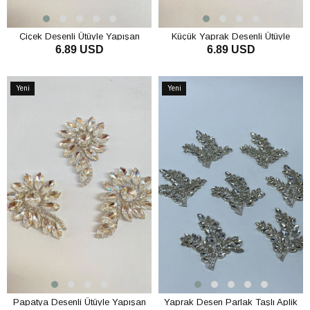
Çiçek Desenli Ütüyle Yapışan
Küçük Yaprak Desenli Ütüyle
6.89 USD
6.89 USD
Parlak Taşlı Aplik
Yapışan Parlak Taşlı Aplik
SEPETE EKLE
SEPETE EKLE
Yeni
Yeni
Ürün
Ürün
Papatya Desenli Ütüyle Yapışan
Yaprak Desen Parlak Taşlı Aplik