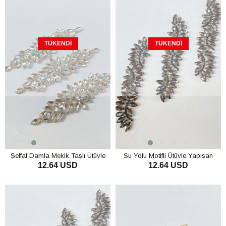
TÜKENDI
TÜKENDI
Şeffaf Damla Mekik Taşlı Ütüyle
Su Yolu Motifli Ütüyle Yapışan
12.64 USD
12.64 USD
Yapışan Parlak Taşlı Aplik
Parlak Taşlı Aplik