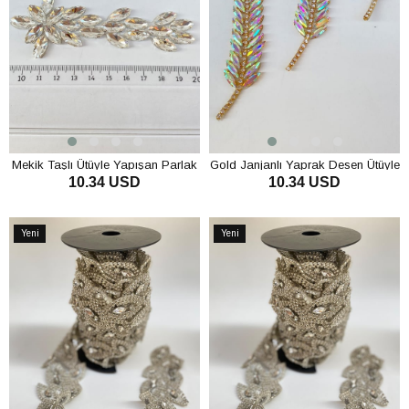
Mekik Taşlı Ütüyle Yapışan Parlak
Gold Janjanlı Yaprak Desen Ütüyle
10.34 USD
10.34 USD
Taşlı Aplik Broş
Yapışan Parlak Taşlı Aplik
SEPETE EKLE
SEPETE EKLE
Yeni
Yeni
Ürün
Ürün