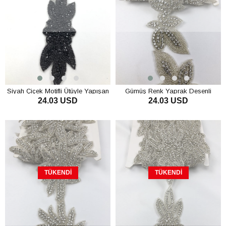
Siyah Çiçek Motifli Ütüyle Yapışan
Gümüş Renk Yaprak Desenli
24.03 USD
24.03 USD
Taşlı Şerit
Ütüyle Yapışan Taşlı Şerit
TÜKENDI
TÜKENDI