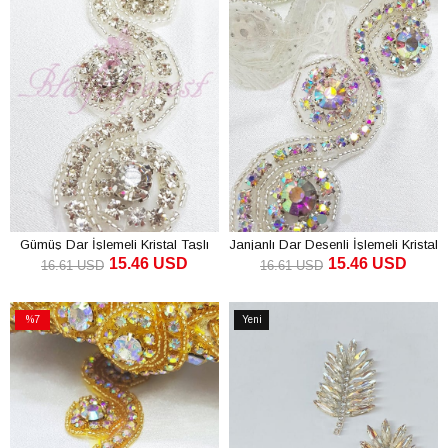
Gümüş Dar İşlemeli Kristal Taşlı
Janjanlı Dar Desenli İşlemeli Kristal
15.46 USD
15.46 USD
Şerit
Taşlı Şerit
16.61 USD
16.61 USD
SEPETE EKLE
SEPETE EKLE
%7
Yeni
İndirim
Ürün
%7İndirim