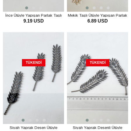
İnce Ütüyle Yapışan Parlak Taşlı
Mekik Taşlı Ütüyle Yapışan Parlak
9.19 USD
6.89 USD
Aplik
Taşlı Aplik
TÜKENDI
TÜKENDI
Siyah Yaprak Desen Ütüyle
Siyah Yaprak Desenli Ütüyle