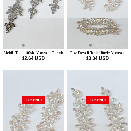
Mekik Taşlı Ütüyle Yapışan Parlak
Göz Deseli Taşlı Ütüyle Yapışan
12.64 USD
10.34 USD
Taşlı Aplik
Parlak Taşlı Aplik
TÜKENDI
TÜKENDI