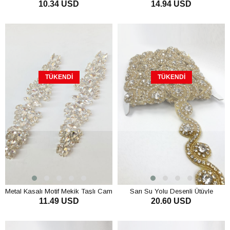
10.34 USD
14.94 USD
Parlak Taşlı Aplik
Taşlı Aplik
TÜKENDI
TÜKENDI
Metal Kasalı Motif Mekik Taşlı Cam
Sarı Su Yolu Desenli Ütüyle
11.49 USD
20.60 USD
Aplik
Yapışan Taşlı Şerit