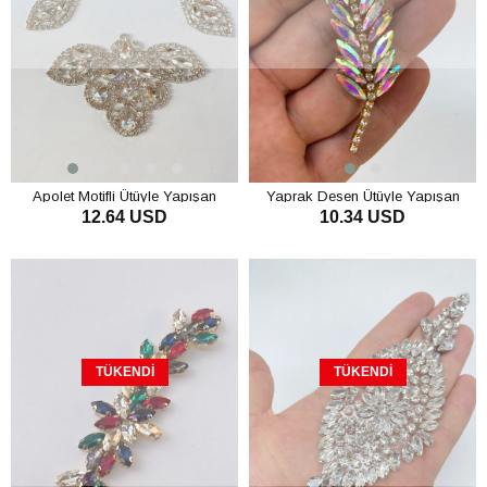
Apolet Motifli Ütüyle Yapışan
Yaprak Desen Ütüyle Yapışan
12.64 USD
10.34 USD
Parlak Taşlı Aplik
Parlak Taşlı Aplik
TÜKENDI
TÜKENDI