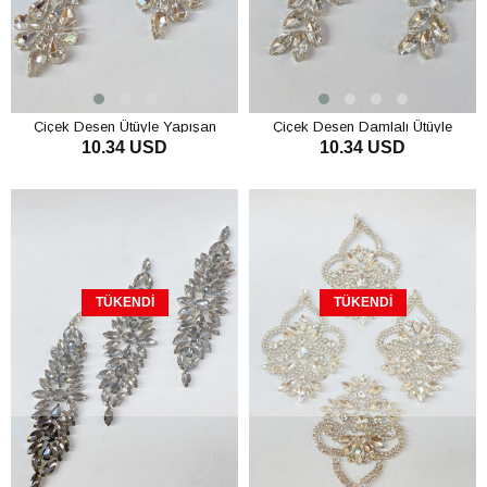
Çiçek Desen Ütüyle Yapışan
Çiçek Desen Damlalı Ütüyle
10.34 USD
10.34 USD
Parlak Taşlı Aplik
Yapışan Parlak Taşlı Aplik
TÜKENDI
TÜKENDI