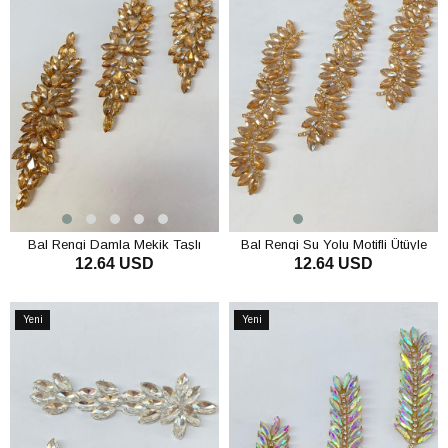
Bal Rengi Damla Mekik Taşlı
Bal Rengi Su Yolu Motifli Ütüyle
12.64 USD
12.64 USD
Ütüyle Yapışan Parlak Taşlı Aplik
Yapışan Parlak Taşlı Aplik
SEPETE EKLE
SEPETE EKLE
Yeni
Yeni
Ürün
Ürün