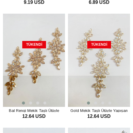
9.19 USD
6.89 USD
Parlak Taşlı Aplik
Parlak Taşlı Aplik
TÜKENDI
TÜKENDI
Bal Rengi Mekik Taşlı Ütüyle
Gold Mekik Taşlı Ütüyle Yapışan
12.64 USD
12.64 USD
Yapışan Parlak Taşlı Aplik
Parlak Taşlı Aplik