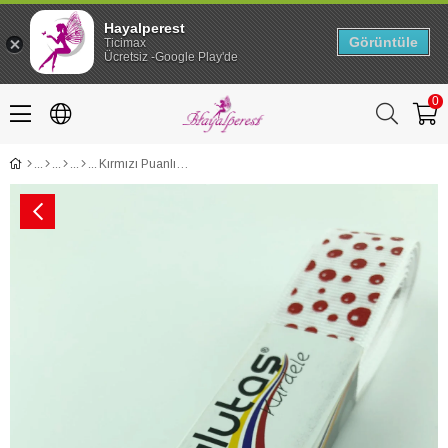
Hayalperest
Görüntüle
Ticimax
Ücretsiz -Google Play'de
0
Kırmızı Puanlı Baskı Grogren Kurdele 2,5 cm