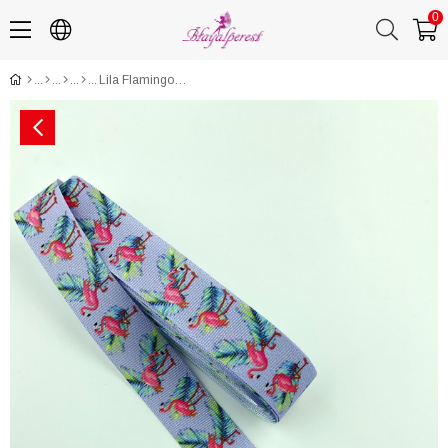
0
Lila Flamingo Baskıılı Grogren Kurdele 10 Mt