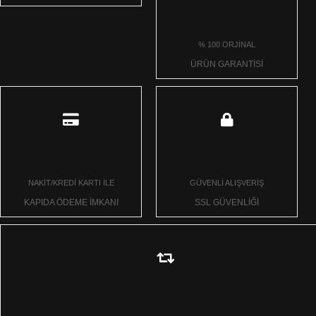
% 100 ORJİNAL
ÜRÜN GARANTİSİ
NAKİT/KREDİ KARTI İLE
GÜVENLİ ALIŞVERİŞ
KAPIDA ÖDEME İMKANI
SSL GÜVENLİĞİ