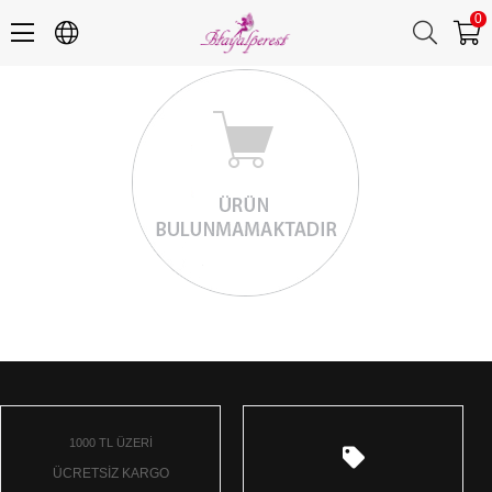
0
1000 TL ÜZERİ
ÜCRETSİZ KARGO