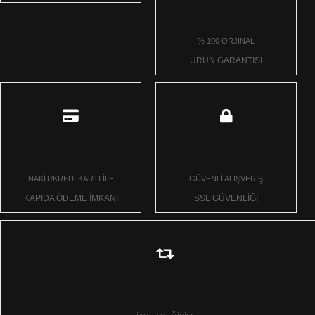
% 100 ORJİNAL
ÜRÜN GARANTİSİ
NAKİT/KREDİ KARTI İLE
GÜVENLİ ALIŞVERİŞ
KAPIDA ÖDEME İMKANI
SSL GÜVENLİĞİ