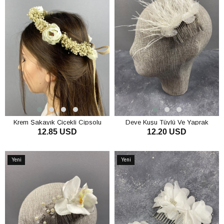
Krem Şakayık Çiçekli Cipsolu
Deve Kuşu Tüylü Ve Yaprak
12.85 USD
12.20 USD
Fiyonklu Dış Çekim Gelin Tacı
Desenli Gelin Saç Tokası
SEPETE EKLE
SEPETE EKLE
Yeni
Yeni
Ürün
Ürün