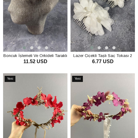
Boncuk İşlemeli Ve Orkideli Taraklı
Lazer Çiçekli Taşlı Saç Tokası 2
11.52 USD
6.77 USD
Dış Çekim Gelin Saç Tokası
Adet
SEPETE EKLE
SEPETE EKLE
Yeni
Yeni
Ürün
Ürün