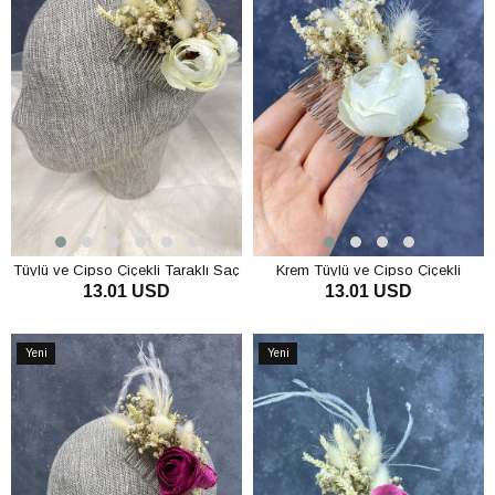
Tüylü ve Cipso Çiçekli Taraklı Saç
Krem Tüylü ve Cipso Çiçekli
13.01 USD
13.01 USD
Aksesuarı
Taraklı Saç Aksesuarı
SEPETE EKLE
SEPETE EKLE
Yeni
Yeni
Ürün
Ürün