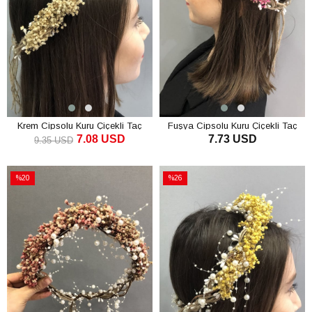
Krem Cipsolu Kuru Çiçekli Taç
Fuşya Cipsolu Kuru Çiçekli Taç
7.08 USD
7.73 USD
9.35 USD
SEPETE EKLE
SEPETE EKLE
%20
%26
İndirim
İndirim
%20İndirim
%26İndirim