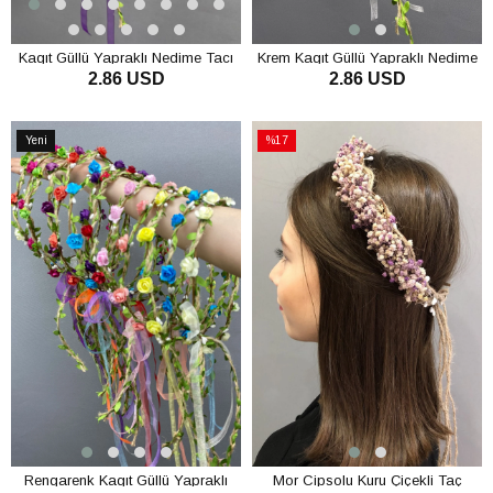
Kagıt Güllü Yapraklı Nedime Tacı
Krem Kagıt Güllü Yapraklı Nedime
2.86 USD
2.86 USD
ve Hediyelik Çocuk Tacı
Tacı ve Hediyelik Çocuk Tacı
SEPETE EKLE
SEPETE EKLE
Yeni
%17
Ürün
İndirim
%17İndirim
Rengarenk Kagıt Güllü Yapraklı
Mor Cipsolu Kuru Çiçekli Taç