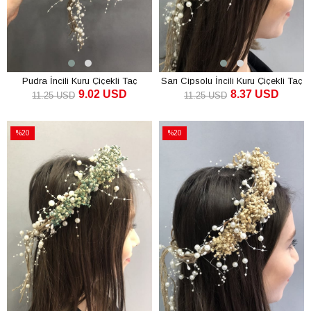
Pudra İncili Kuru Çiçekli Taç
Sarı Cipsolu İncili Kuru Çiçekli Taç
9.02 USD
8.37 USD
11.25 USD
11.25 USD
SEPETE EKLE
SEPETE EKLE
%20
%20
İndirim
İndirim
%20İndirim
%20İndirim