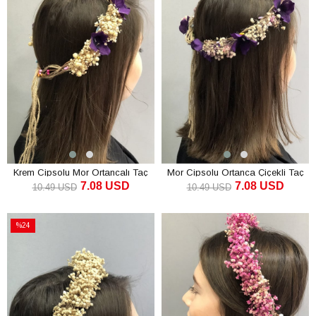
Krem Cipsolu Mor Ortancalı Taç
Mor Cipsolu Ortanca Çiçekli Taç
7.08 USD
7.08 USD
10.49 USD
10.49 USD
SEPETE EKLE
SEPETE EKLE
%24
İndirim
%24İndirim