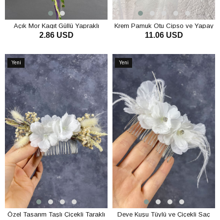
Açık Mor Kagıt Güllü Yapraklı
Krem Pamuk Otu Cipso ve Yapay
2.86 USD
11.06 USD
Nedime Tacı ve Hediyelik Çocuk
Çiçekli Taraklı Saç Tokası
Tacı
SEPETE EKLE
SEPETE EKLE
Yeni
Yeni
Ürün
Ürün
Özel Tasarım Taşlı Çiçekli Taraklı
Deve Kuşu Tüylü ve Çiçekli Saç