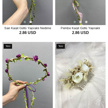
Sarı Kagıt Güllü Yapraklı Nedime
Pembe Kagıt Güllü Yapraklı
2.86 USD
2.86 USD
Tacı ve Hediyelik Çocuk Tacı
Nedime Tacı ve Hediyelik Çocuk
Tacı
SEPETE EKLE
SEPETE EKLE
Yeni
Yeni
Ürün
Ürün