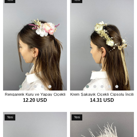
Ürün
Ürün
Rengarenk Kuru ve Yapay Çiçekli
Krem Şakayık Çiçekli Cipsolu İncili
12.20 USD
14.31 USD
Taraklı Saç Tokası
Fiyonklu Dış Çekim Gelin Tacı
SEPETE EKLE
SEPETE EKLE
Yeni
Yeni
Ürün
Ürün