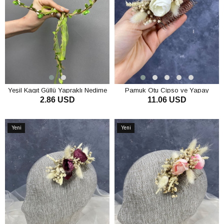
Yeşil Kagıt Güllü Yapraklı Nedime
Pamuk Otu Cipso ve Yapay
2.86 USD
11.06 USD
Tacı ve Hediyelik Çocuk Tacı
Çiçekli Taraklı Saç Tokası
SEPETE EKLE
SEPETE EKLE
Yeni
Yeni
Ürün
Ürün