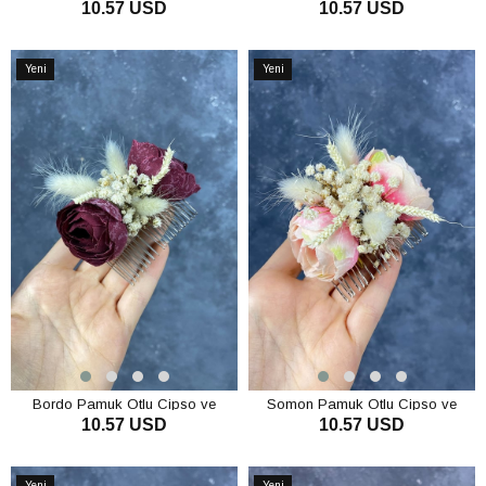
10.57 USD
10.57 USD
Çiçek Taraklı Saç Tokası Aksesuar
Yapay Çiçek Taraklı Saç Tokası
Aksesuar
SEPETE EKLE
SEPETE EKLE
Yeni
Yeni
Ürün
Ürün
Bordo Pamuk Otlu Cipso ve
Somon Pamuk Otlu Cipso ve
10.57 USD
10.57 USD
Yapay Çiçek Taraklı Saç Tokası
Yapay Çiçek Taraklı Saç Tokası
Aksesuar
Aksesuar
SEPETE EKLE
SEPETE EKLE
Yeni
Yeni