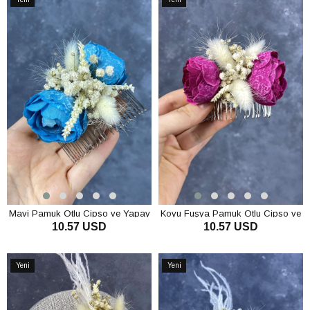
Ürün
Ürün
Mavi Pamuk Otlu Cipso ve Yapay
Koyu Fuşya Pamuk Otlu Cipso ve
10.57 USD
10.57 USD
Çiçek Taraklı Saç Tokası Aksesuar
Yapay Çiçek Taraklı Saç Tokası
Aksesuar
SEPETE EKLE
SEPETE EKLE
Yeni
Yeni
Ürün
Ürün