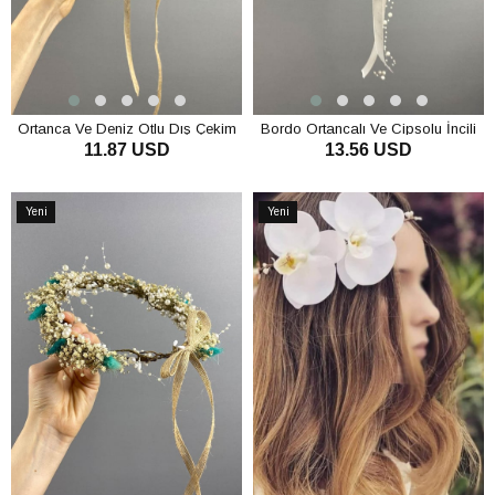
Ortanca Ve Deniz Otlu Dış Çekim
Bordo Ortancalı Ve Cipsolu İncili
11.87 USD
13.56 USD
Tasarım Gelin Tacı
Dış Çekim Gelin Tacı
SEPETE EKLE
SEPETE EKLE
Yeni
Yeni
Ürün
Ürün