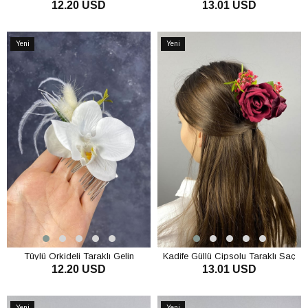
12.20 USD
13.01 USD
Saç Tokası
Tokası Aksesuar
SEPETE EKLE
SEPETE EKLE
Yeni
Yeni
Ürün
Ürün
Tüylü Orkideli Taraklı Gelin
Kadife Güllü Cipsolu Taraklı Saç
12.20 USD
13.01 USD
Aksesuarı Saç Tokası
Tokası
SEPETE EKLE
SEPETE EKLE
Yeni
Yeni