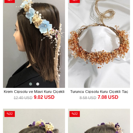
İndirim
İndirim
%27İndirim
%17İndirim
Krem Cipsolu ve Mavi Kuru Çiçekli
Turuncu Cipsolu Kuru Çiçekli Taç
9.02 USD
7.08 USD
Taç
12.40 USD
8.58 USD
SEPETE EKLE
SEPETE EKLE
%32
%32
İndirim
İndirim
%32İndirim
%32İndirim