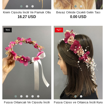
Krem Cipsolu İncili Ve Pamuk Otlu
Beyaz Orkide Çiçekli Gelin Tacı
16.27 USD
0.00 USD
Gelin Dış Çekim Tacı
SEPETE EKLE
SEPETE EKLE
Yeni
%27
Ürün
İndirim
%27İndirim
Fuşya Ortancalı Ve Cipsolu İncili
Fuşya Cipso ve Ortanca İncili Kuru