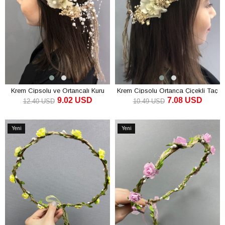
Krem Cipsolu ve Ortancalı Kuru
Krem Cipsolu Ortanca Çiçekli Taç
9.02 USD
7.08 USD
Çiçekli Taç
12.40 USD
10.49 USD
SEPETE EKLE
SEPETE EKLE
Yeni
Yeni
Ürün
Ürün