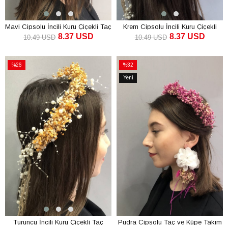
Mavi Cipsolu İncili Kuru Çiçekli Taç
Krem Cipsolu İncili Kuru Çiçekli
8.37 USD
8.37 USD
Taç
10.49 USD
10.49 USD
SEPETE EKLE
SEPETE EKLE
%26
%32
İndirim
İndirim
Yeni
%26İndirim
%32İndirim
Ürün
Turuncu İncili Kuru Çiçekli Taç
Pudra Cipsolu Taç ve Küpe Takım