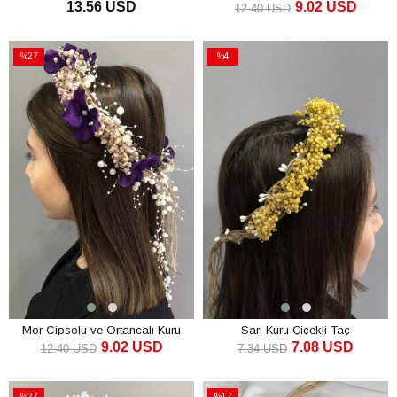
13.56 USD
9.02 USD
Dış Çekim Gelin Tacı
Çiçekli Taç
12.40 USD
SEPETE EKLE
SEPETE EKLE
%27
%4
İndirim
İndirim
%27İndirim
%4İndirim
Mor Cipsolu ve Ortancalı Kuru
Sarı Kuru Çiçekli Taç
9.02 USD
7.08 USD
Çiçekli Taç
12.40 USD
7.34 USD
SEPETE EKLE
SEPETE EKLE
%27
%17