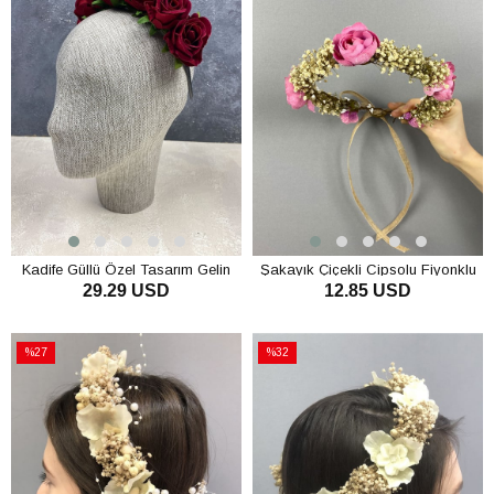
Kadife Güllü Özel Tasarım Gelin
Şakayık Çiçekli Cipsolu Fiyonklu
29.29 USD
12.85 USD
Kına Saç Aksesuarı
Dış Çekim Gelin Tacı
SEPETE EKLE
SEPETE EKLE
%27
%32
İndirim
İndirim
%27İndirim
%32İndirim