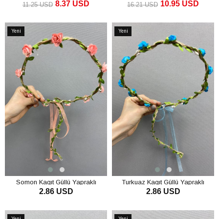
8.37 USD
10.95 USD
11.25 USD
16.21 USD
SEPETE EKLE
SEPETE EKLE
Yeni
Yeni
Ürün
Ürün
Somon Kagıt Güllü Yapraklı
Turkuaz Kagıt Güllü Yapraklı
2.86 USD
2.86 USD
Nedime Tacı ve Hediyelik Çocuk
Nedime Tacı ve Hediyelik Çocuk
Tacı
Tacı
SEPETE EKLE
SEPETE EKLE
Yeni
Yeni