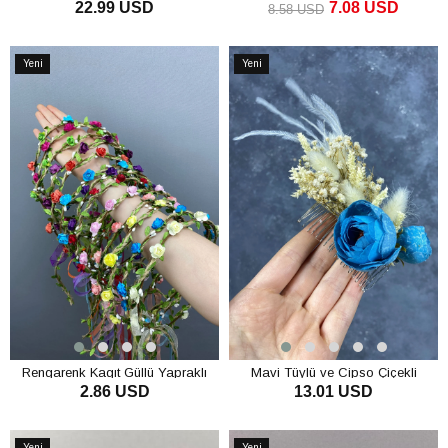
22.99 USD
7.08 USD
Nedime Tacı ve Hediyelik Çocuk
8.58 USD
Tacı 10 Adet
SEPETE EKLE
SEPETE EKLE
Yeni
Yeni
Ürün
Ürün
Rengarenk Kagıt Güllü Yapraklı
Mavi Tüylü ve Cipso Çiçekli
2.86 USD
13.01 USD
Nedime Tacı ve Hediyelik Çocuk
Taraklı Saç Aksesuarı
Tacı
SEPETE EKLE
SEPETE EKLE
Yeni
Yeni