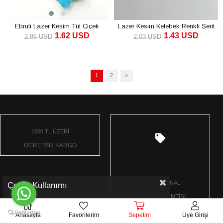
Ebruli Lazer Kesim Tül Çiçek
Lazer Kesim Kelebek Renkli Şerit
1.62 USD
1.43 USD
2.86 USD
2.03 USD
1
2
>
1000 TL ÜZERİ
ÜCRETSİZ KARGO
% 100 ORJİNAL
Çerez Kullanımı
ÜRÜN GARANTİSİ
Anasayfa
Favorilerim
Sepetim
Üye Girişi