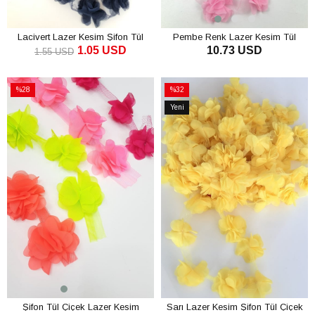
Lacivert Lazer Kesim Şifon Tül
Pembe Renk Lazer Kesim Tül
1.05 USD
10.73 USD
Çiçek
Çiçek
1.55 USD
SEPETE EKLE
SEPETE EKLE
%28
%32
İndirim
İndirim
Yeni
%28İndirim
%32İndirim
Ürün
Şifon Tül Çiçek Lazer Kesim
Sarı Lazer Kesim Şifon Tül Çiçek