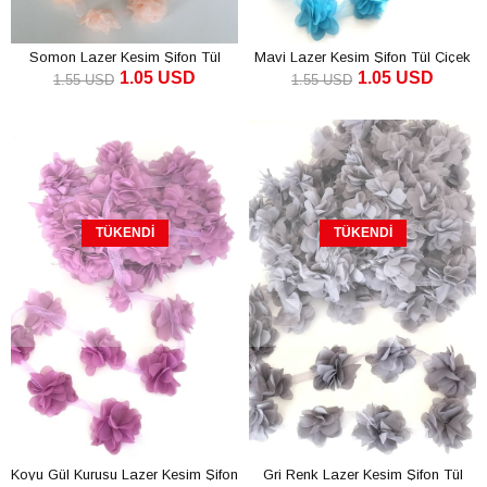
Somon Lazer Kesim Şifon Tül
Mavi Lazer Kesim Şifon Tül Çiçek
1.05 USD
1.05 USD
Çiçek
1.55 USD
1.55 USD
TÜKENDI
TÜKENDI
Koyu Gül Kurusu Lazer Kesim Şifon
Gri Renk Lazer Kesim Şifon Tül