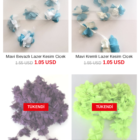
Mavi Beyazlı Lazer Kesim Çiçek
Mavi Kremli Lazer Kesim Çiçek
1.05 USD
1.05 USD
Şerit
Şerit
1.55 USD
1.55 USD
TÜKENDI
TÜKENDI