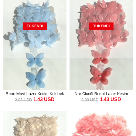
TÜKENDI
TÜKENDI
Bebe Mavi Lazer Kesim Kelebek
Nar Çiçeği Rengi Lazer Kesim
1.43 USD
1.43 USD
Şerit
Kelebek Şerit
2.03 USD
2.03 USD