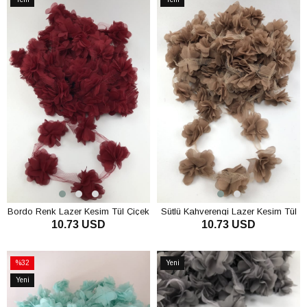
Ürün
Ürün
Bordo Renk Lazer Kesim Tül Çiçek
Sütlü Kahverengi Lazer Kesim Tül
10.73 USD
10.73 USD
Çiçek
SEPETE EKLE
SEPETE EKLE
%32
Yeni
İndirim
Ürün
Yeni
%32İndirim
Ürün