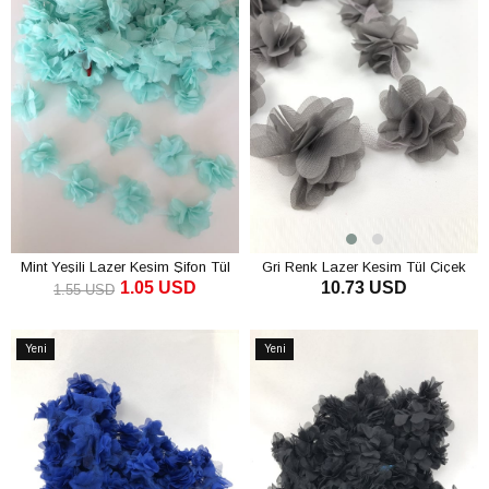
Mint Yeşili Lazer Kesim Şifon Tül
Gri Renk Lazer Kesim Tül Çiçek
1.05 USD
10.73 USD
Çiçek
1.55 USD
SEPETE EKLE
SEPETE EKLE
Yeni
Yeni
Ürün
Ürün