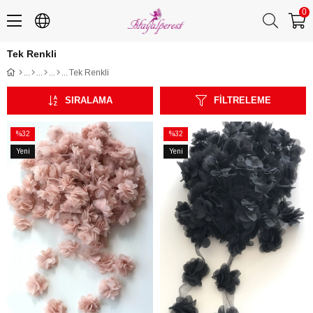
0
Tek Renkli
Tek Renkli
SIRALAMA
FILTRELEME
%32
%32
İndirim
İndirim
Yeni
Yeni
%32İndirim
%32İndirim
Ürün
Ürün