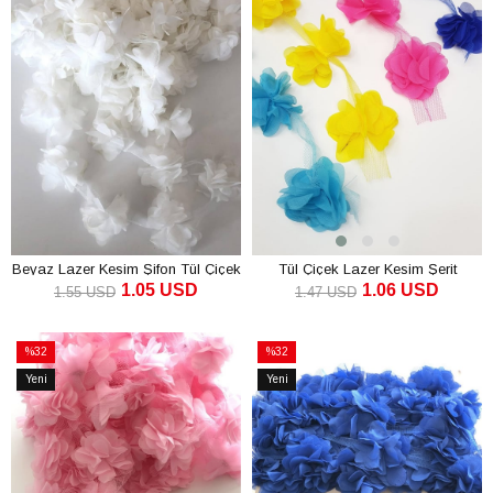
Beyaz Lazer Kesim Şifon Tül Çiçek
Tül Çiçek Lazer Kesim Şerit
1.05 USD
1.06 USD
1.55 USD
1.47 USD
SEPETE EKLE
SEPETE EKLE
%32
%32
İndirim
İndirim
Yeni
Yeni
%32İndirim
%32İndirim
Ürün
Ürün