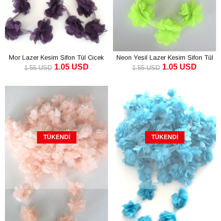
Mor Lazer Kesim Şifon Tül Çiçek
Neon Yeşil Lazer Kesim Şifon Tül
1.05 USD
1.05 USD
Çiçek
1.55 USD
1.55 USD
TÜKENDI
TÜKENDI