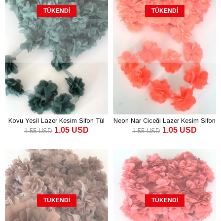
TÜKENDI
TÜKENDI
Koyu Yeşil Lazer Kesim Şifon Tül
Neon Nar Çiçeği Lazer Kesim Şifon
1.05 USD
1.05 USD
Çiçek
Tül Çiçek
1.55 USD
1.55 USD
TÜKENDI
TÜKENDI