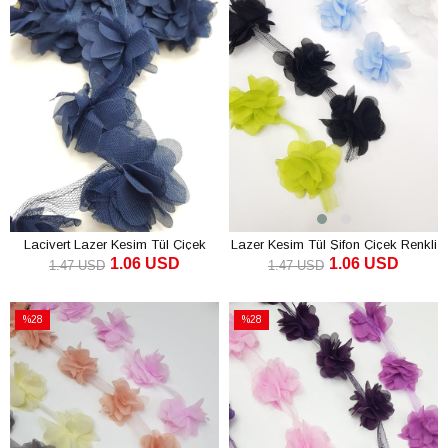
Lacivert Lazer Kesim Tül Çiçek
Lazer Kesim Tül Şifon Çiçek Renkli
1.06 USD
1.06 USD
1.47 USD
1.47 USD
SEPETE EKLE
SEPETE EKLE
%28
%28
İndirim
İndirim
%28İndirim
%28İndirim