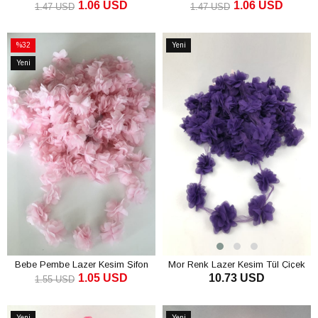
1.06 USD
1.06 USD
1.47 USD
1.47 USD
SEPETE EKLE
SEPETE EKLE
%32
Yeni
İndirim
Ürün
Yeni
%32İndirim
Ürün
Bebe Pembe Lazer Kesim Şifon
Mor Renk Lazer Kesim Tül Çiçek
1.05 USD
10.73 USD
Tül Çiçek
1.55 USD
SEPETE EKLE
SEPETE EKLE
Yeni
Yeni