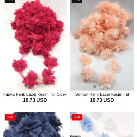
Ürün
Ürün
Fuşya Renk Lazer Kesim Tül Çiçek
Somon Renk Lazer Kesim Tül
10.73 USD
10.73 USD
Çiçek
SEPETE EKLE
SEPETE EKLE
%28
%28
İndirim
İndirim
%28İndirim
%28İndirim