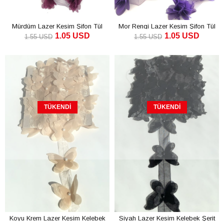
Mürdüm Lazer Kesim Şifon Tül
Mor Rengi Lazer Kesim Şifon Tül
1.05 USD
1.05 USD
Çiçek
Çiçek
1.55 USD
1.55 USD
TÜKENDI
TÜKENDI
Koyu Krem Lazer Kesim Kelebek
Siyah Lazer Kesim Kelebek Şerit