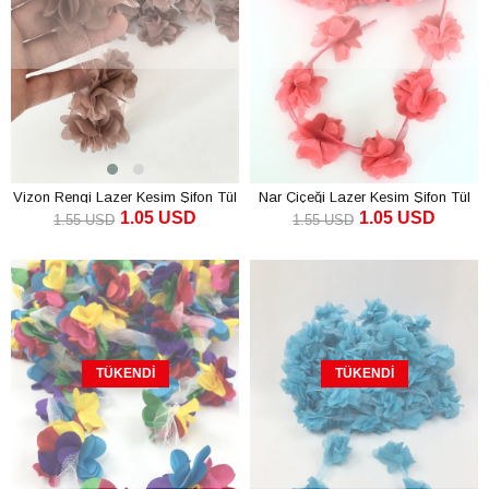
Vizon Rengi Lazer Kesim Şifon Tül
Nar Çiçeği Lazer Kesim Şifon Tül
1.05 USD
1.05 USD
Çiçek
Çiçek
1.55 USD
1.55 USD
TÜKENDI
TÜKENDI