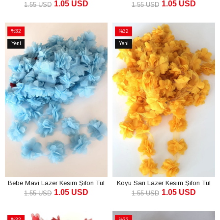
1.05 USD
1.05 USD
1.55 USD
1.55 USD
SEPETE EKLE
SEPETE EKLE
%32
%32
İndirim
İndirim
Yeni
Yeni
%32İndirim
%32İndirim
Ürün
Ürün
Bebe Mavi Lazer Kesim Şifon Tül
Koyu Sarı Lazer Kesim Şifon Tül
1.05 USD
1.05 USD
Çiçek
Çiçek
1.55 USD
1.55 USD
SEPETE EKLE
SEPETE EKLE
%32
%32