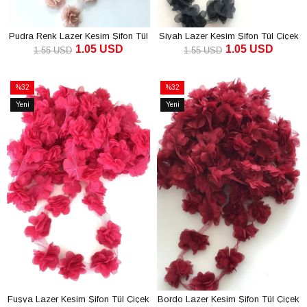
Pudra Renk Lazer Kesim Şifon Tül
Siyah Lazer Kesim Şifon Tül Çiçek
1.05 USD
1.05 USD
Çiçek
1.55 USD
1.55 USD
SEPETE EKLE
SEPETE EKLE
%32
%32
İndirim
İndirim
Yeni
Yeni
%32İndirim
%32İndirim
Ürün
Ürün
Fuşya Lazer Kesim Şifon Tül Çiçek
Bordo Lazer Kesim Şifon Tül Çiçek