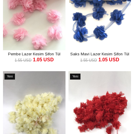
Pembe Lazer Kesim Şifon Tül
Saks Mavi Lazer Kesim Şifon Tül
1.05 USD
1.05 USD
Çiçek
Çiçek
1.55 USD
1.55 USD
SEPETE EKLE
SEPETE EKLE
Yeni
Yeni
Ürün
Ürün