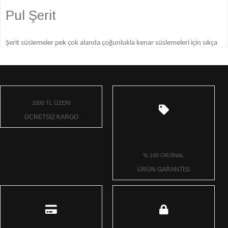
Pul Şerit
Şerit süslemeler pek çok alanda çoğunlukla kenar süslemeleri için sıkça
tercih edilen ürünler arasında yer almaktadır. Şerit süslemeler bir
kıyafetin, bir ev dekorasyon ürününün, ev tekstili ürünlerinin, masa
örtülerinin, koltuk örtülerinin veya yatak örtülerinin boylarında veya
kenarlarında kenar kapatmak için veya farklı süslemeler oluşturabilmek
1000 TL ÜZERİ
amacı ile rahatlıkla kullanılabilirler. Şeritlerin pek çok farklı çeşidi
ÜCRETSİZ KARGO
bulunur, sizin istediğiniz şekilde, sizin tercih edebileceğiniz renklerde
veya desenlerde tam da ürünlerinizin ihtiyacı olan süslemelerdir. Pek
% 100 ORJİNAL
çok farklı tarzda kumaş veya dekorasyon ürününde, kıyafet veya tekstil
ÜRÜN GARANTİSİ
ürünlerinde kullanılabilirler. Şeritlerinizi kullanacağınız renklere ve
desenlere uygun olarak seçebilmeniz amacıyla farklı modellerde
üretiyor ve satışa sunuyoruz.
Pul şeritler yıllardır kullanılan ve pulların ışıltısı ile kullanıldıkları