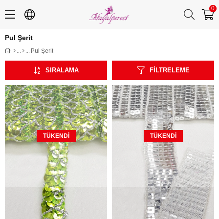
0
Pul Şerit
Pul Şerit
SIRALAMA
FILTRELEME
TÜKENDI
TÜKENDI