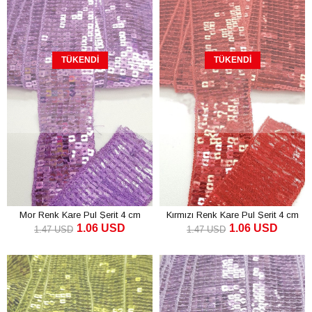
TÜKENDI
TÜKENDI
Mor Renk Kare Pul Şerit 4 cm
Kırmızı Renk Kare Pul Şerit 4 cm
1.06 USD
1.06 USD
1.47 USD
1.47 USD