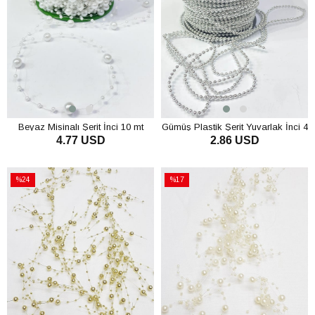
Beyaz Misinalı Şerit İnci 10 mt
Gümüş Plastik Şerit Yuvarlak İnci 4
4.77 USD
2.86 USD
mm 10 mt
SEPETE EKLE
SEPETE EKLE
%24
%17
İndirim
İndirim
%24İndirim
%17İndirim