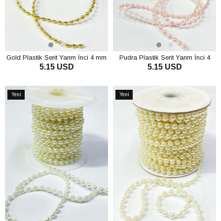
Gold Plastik Şerit Yarım İnci 4 mm
Pudra Plastik Şerit Yarım İnci 4
5.15 USD
5.15 USD
10 mt
mm 10 mt
SEPETE EKLE
SEPETE EKLE
Yeni
Yeni
Ürün
Ürün