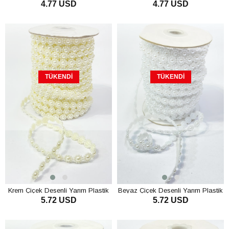
4.77 USD
4.77 USD
TÜKENDI
TÜKENDI
Krem Çiçek Desenli Yarım Plastik
Beyaz Çiçek Desenli Yarım Plastik
5.72 USD
5.72 USD
Şerit İnci 10 mt
Şerit İnci 10 mt