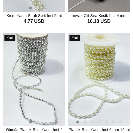
Krem Yarım Sıralı Şerit İnci 5 mt
beyaz Çift Sıra Kesik İnci 4 mm
4.77 USD
10.18 USD
SEPETE EKLE
SEPETE EKLE
Yeni
Yeni
Ürün
Ürün
Gümüş Plastik Şerit Yarım İnci 4
Plastik Şerit Yarım İnci 6 mm 10 mt