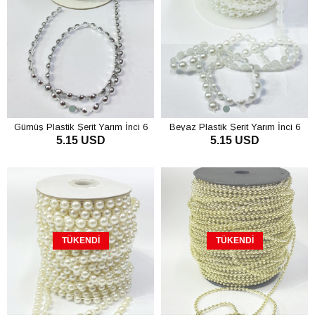
Gümüş Plastik Şerit Yarım İnci 6
Beyaz Plastik Şerit Yarım İnci 6
5.15 USD
5.15 USD
mm 10 mt
mm 10 mt
SEPETE EKLE
TÜKENDI
TÜKENDI