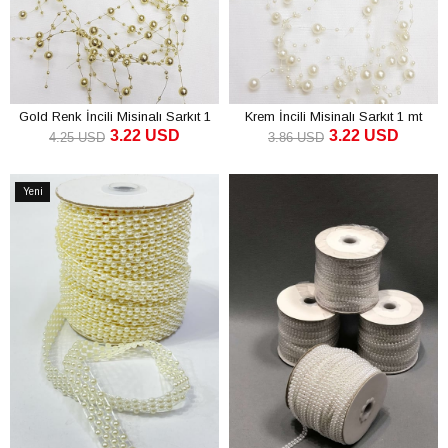
Gold Renk İncili Misinalı Sarkıt 1
Krem İncili Misinalı Sarkıt 1 mt
3.22 USD
3.22 USD
mt
4.25 USD
3.86 USD
SEPETE EKLE
SEPETE EKLE
Yeni
Ürün