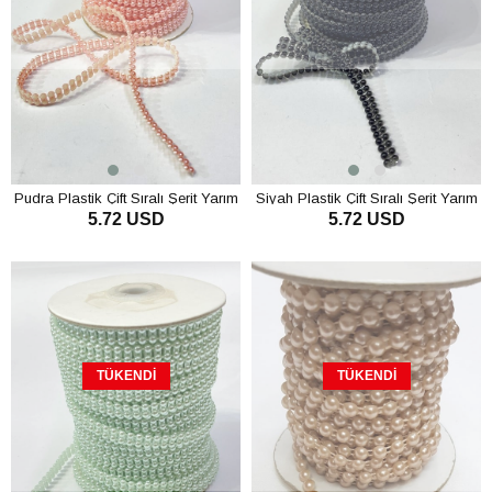
Pudra Plastik Çift Sıralı Şerit Yarım
Siyah Plastik Çift Sıralı Şerit Yarım
5.72 USD
5.72 USD
İnci 4 mm 10 mt
İnci 4 mm 10 mt
TÜKENDI
TÜKENDI