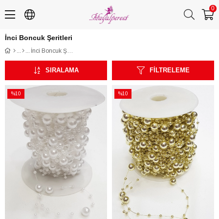
0
İnci Boncuk Şeritleri
İnci Boncuk Şeritleri
SIRALAMA
FILTRELEME
%10
%10
İndirim
İndirim
%10İndirim
%10İndirim