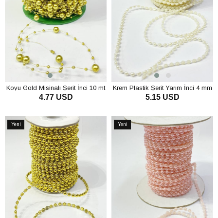
Koyu Gold Misinalı Şerit İnci 10 mt
Krem Plastik Şerit Yarım İnci 4 mm
4.77 USD
5.15 USD
10 mt
SEPETE EKLE
SEPETE EKLE
Yeni
Yeni
Ürün
Ürün