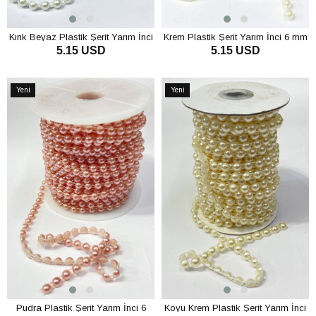
Kırık Beyaz Plastik Şerit Yarım İnci
Krem Plastik Şerit Yarım İnci 6 mm
5.15 USD
5.15 USD
6 mm 10 mt
10 mt
SEPETE EKLE
SEPETE EKLE
Yeni
Yeni
Ürün
Ürün
Pudra Plastik Şerit Yarım İnci 6
Koyu Krem Plastik Şerit Yarım İnci