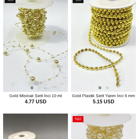
Ürün
Ürün
Gold Misinalı Şerit İnci 10 mt
Gold Plastik Şerit Yarım İnci 6 mm
4.77 USD
5.15 USD
10 mt
SEPETE EKLE
SEPETE EKLE
%10
İndirim
%10İndirim