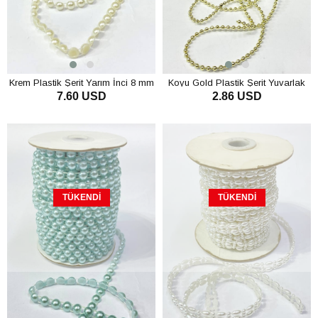
Krem Plastik Şerit Yarım İnci 8 mm
Koyu Gold Plastik Şerit Yuvarlak
7.60 USD
2.86 USD
10 mt
İnci 4 mm 10 mt
TÜKENDI
TÜKENDI