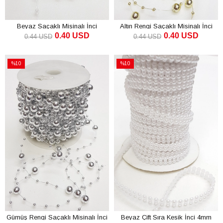
Beyaz Saçaklı Misinalı İnci
Altın Rengi Saçaklı Misinalı İnci
0.40 USD
0.40 USD
0.44 USD
0.44 USD
SEPETE EKLE
SEPETE EKLE
%10
%10
İndirim
İndirim
%10İndirim
%10İndirim
Gümüş Rengi Saçaklı Misinalı İnci
Beyaz Çift Sıra Kesik İnci 4mm