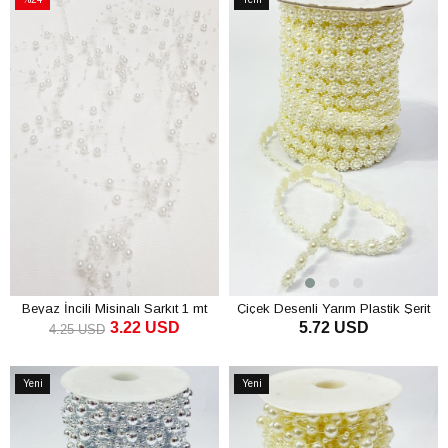
İndirim
Ürün
%24İndirim
Beyaz İncili Misinalı Sarkıt 1 mt
Çiçek Desenli Yarım Plastik Şerit
3.22 USD
5.72 USD
İnci 10 mt
4.25 USD
SEPETE EKLE
SEPETE EKLE
Yeni
Yeni
Ürün
Ürün