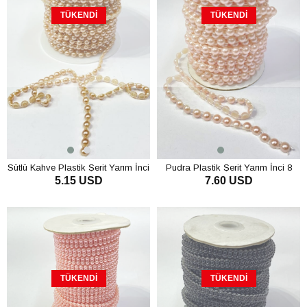
TÜKENDI
TÜKENDI
Sütlü Kahve Plastik Şerit Yarım İnci
Pudra Plastik Şerit Yarım İnci 8
5.15 USD
7.60 USD
6 mm 10 mt
mm 10 mt
TÜKENDI
TÜKENDI