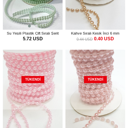
Su Yeşili Plastik Çift Sıralı Şerit
Kahve Sıralı Kesik İnci 6 mm
5.72 USD
0.40 USD
Yarım İnci 4 mm 10 mt
0.44 USD
TÜKENDI
TÜKENDI