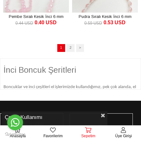
Pembe Sıralı Kesik İnci 6 mm
Pudra Sıralı Kesik İnci 6 mm
0.40 USD
0.53 USD
0.44 USD
0.59 USD
1
2
>
İnci Boncuk Şeritleri
Boncuklar ve inci çeşitleri el işlerimizde kullandığımız, pek çok alanda, el
işlerinde, oya ve dantel işlerinde, yatak örtüsü, perde ve örtülerde
kullanabileceğimiz bir süsleme ürünüdür. İnciler ve boncuklar zarif
ürünlerdir ve kullanıldığı alanda zarif bir görüntü yaratırlar. Bu yüzden el
Çerez Kullanımı
işleri ve dekorasyon ürünleri ile uğraşanlar incileri ve boncukları pek çok
1000 TL ÜZERİ
farklı biçimde yaptıkları işlerde kullanırlar.
ÜCRETSİZ KARGO
Anasayfa
Favorilerim
Sepetim
Üye Girişi