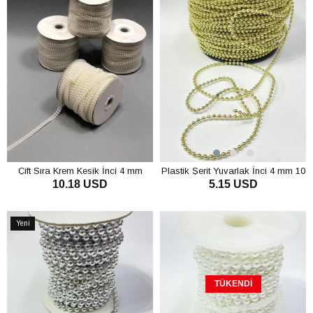
Çift Sıra Krem Kesik İnci 4 mm
Plastik Şerit Yuvarlak İnci 4 mm 10
10.18 USD
5.15 USD
mt
SEPETE EKLE
SEPETE EKLE
Yeni
Ürün
TÜKENDI