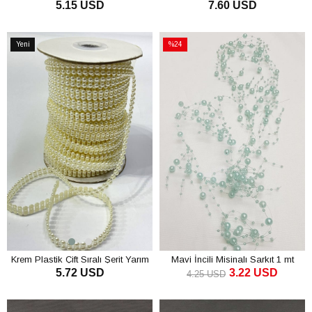
5.15 USD
7.60 USD
mm 10 mt
8 mm 10 mt
SEPETE EKLE
SEPETE EKLE
Yeni
%24
Ürün
İndirim
%24İndirim
Krem Plastik Çift Sıralı Şerit Yarım
Mavi İncili Misinalı Sarkıt 1 mt
5.72 USD
3.22 USD
İnci 4 mm 10 mt
4.25 USD
SEPETE EKLE
SEPETE EKLE