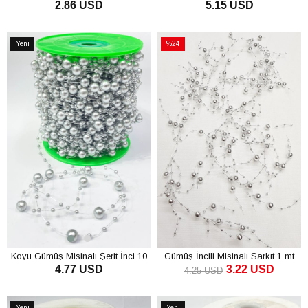
2.86 USD
5.15 USD
mm 10 mt
SEPETE EKLE
SEPETE EKLE
Yeni
%24
Ürün
İndirim
%24İndirim
Koyu Gümüş Misinalı Şerit İnci 10
Gümüş İncili Misinalı Sarkıt 1 mt
4.77 USD
3.22 USD
mt
4.25 USD
SEPETE EKLE
SEPETE EKLE
Yeni
Yeni