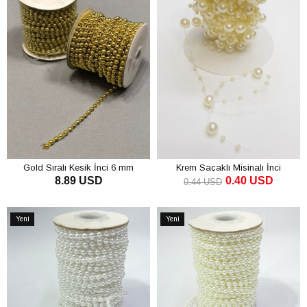
Gold Sıralı Kesik İnci 6 mm
Krem Saçaklı Misinalı İnci
8.89 USD
0.40 USD
0.44 USD
SEPETE EKLE
SEPETE EKLE
Yeni
Yeni
Ürün
Ürün