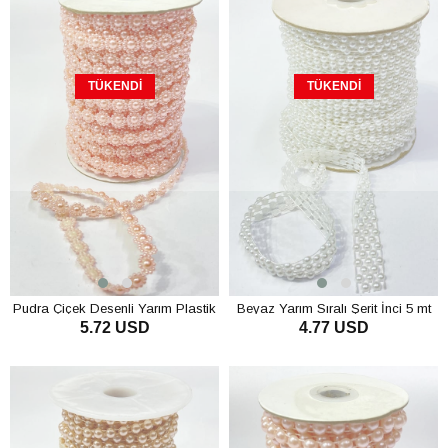
TÜKENDI
TÜKENDI
Pudra Çiçek Desenli Yarım Plastik
Beyaz Yarım Sıralı Şerit İnci 5 mt
5.72 USD
4.77 USD
Şerit İnci 10 mt