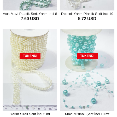
Açık Mavi Plastik Şerit Yarım İnci 8
Desenli Yarım Plastik Şerit İnci 10
7.60 USD
5.72 USD
mm 10 mt
mt
TÜKENDI
TÜKENDI
Yarım Sıralı Şerit İnci 5 mt
Mavi Misinalı Şerit İnci 10 mt