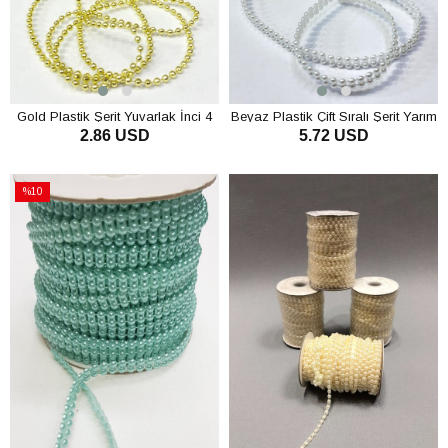
Gold Plastik Şerit Yuvarlak İnci 4
Beyaz Plastik Çift Sıralı Şerit Yarım
2.86 USD
5.72 USD
mm 10 mt
İnci 4 mm 10 mt
SEPETE EKLE
SEPETE EKLE
%10
İndirim
%10İndirim