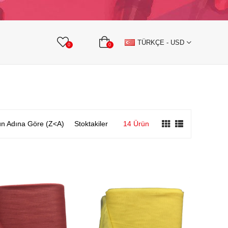
KURDELE
TAŞLI TEKSTİL AKSESUARLARI
TÜRKÇE - USD
0
0
n Adına Göre (Z<A)
Stoktakiler
14 Ürün