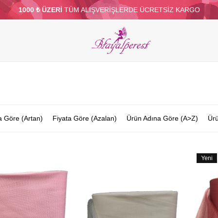
1000 ₺ ÜZERİ
TÜM ALIŞVERİŞLERDE ÜCRETSİZ KARGO
ELERİ
PARTİ VE SÜS MALZEMELERİ
TÜY
BONCUKLAR
TOPTAN
DİĞER
a Göre (Artan)
Fiyata Göre (Azalan)
Ürün Adına Göre (A>Z)
Ürü
Yeni
Ürün