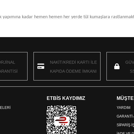
inlik yapımına kadar hemen hemen her yerde tül kumaşlara rastlanmak
z?
hip olan bir kumaş türüdür. Kolay boyanma özelliğine sahip olup geniş 
ORJİNAL
NAKİT/KREDİ KARTI İLE
GÜV
lçüleri 160-180 cm aralığında değişebilmektedir.
RANTİSİ
KAPIDA ÖDEME İMKANI
S
ı nedeniyle kıyafet sektöründe daha sık tercih edilmektedir.
ğün kıyafetleri, gelinlik, gece elbiseleri ve hediye paketleme gibi d
ETBİS KAYDIMIZ
MÜŞTE
mektedir.
ELERİ
YARDIM
umaşlar artık farklı karışımlar kullanılarak da üretilebilmektedir. Bu
GARANTİ
SİPARİŞ 
İADE VE 