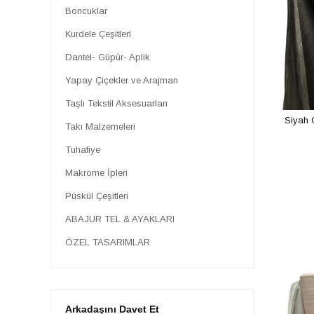
Boncuklar
Kurdele Çeşitleri
Dantel- Güpür- Aplik
Yapay Çiçekler ve Arajman
Taşlı Tekstil Aksesuarları
Siyah 
Takı Malzemeleri
Tuhafiye
Makrome İpleri
Püskül Çeşitleri
ABAJUR TEL & AYAKLARI
ÖZEL TASARIMLAR
Arkadaşını Davet Et