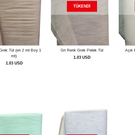
TÜKENDI
rek Tül (en 2 mt Boy 1
Gri Renk Grek Petek Tül
Açık 
mt)
1.03 USD
1.03 USD
SEPETE EKLE