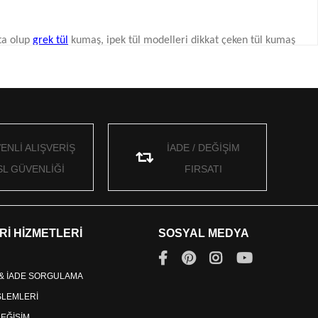
ta olup
grek tül
kumaş, ipek tül modelleri dikkat çeken tül kumaş
bir renk varyasyonu vardır. Tül kumaşlar istenilen ölçülerde
ENLİ ALIŞVERİŞ
İADE / DEĞİŞİM
SL GÜVENLİĞİ
FIRSATI
urumlarda da tül kumaştan yararlanılmakta olup sıklıkla hediye
Rİ HİZMETLERİ
SOSYAL MEDYA
nlar;
 & İADE SORGULAMA
İŞLEMLERİ
DEĞİŞİM