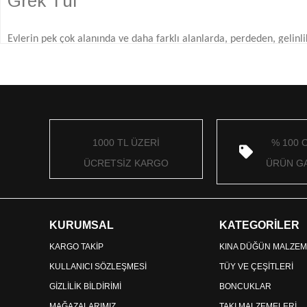
Grek Tül
Evlerin pek çok alanında ve daha farklı alanlarda, perdeden, gel
modelleridir. Peki, tül kumaşlar hakkında ne kadar bilgiye sahipsini
Tül Kumaş Nedir?
Tül kumaşlar, şeffaf ağımsı bir yapıda olan çok hafif bir yapıya sa
1000 TL ÜZERİ
% 100 
alınabileceği gibi standart ölçüler halinde de satılabilmekte olup ö
ÜCRETSİZ KARGO
ÜRÜN GA
Bu hafif yapılı ve yapısından kaynaklı oldukça gösterişli olan yapıs
Kıyafet sektöründe genellikle şu alanlarda kullanılabilmektedir; dü
KURUMSAL
KATEGORİLER
paketleme gibi durumlar için
grek tül kumaş
modelleri tercih edil
KARGO TAKİP
KINA DÜĞÜN MALZEM
Tül kumaşlar üretilirken önceki dönemlerde 0 ipekten üretilen tül k
KULLANICI SÖZLEŞMESİ
TÜY VE ÇEŞİTLERİ
GİZLİLİK BİLDİRİMİ
BONCUKLAR
Naylon, viskoz(rayon), ipek karışımları ve asetat gibi karışımlardır.
MAĞAZALARIMIZ
TAKI MALZEMELERİ