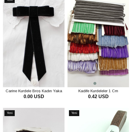
Ürün
Carine Kurdele Broş Kadın Yaka
Kadife Kurdeleler 1 Cm
0.00 USD
0.42 USD
Aksesuarı Siyah
SEPETE EKLE
SEPETE EKLE
Yeni
Yeni
Ürün
Ürün