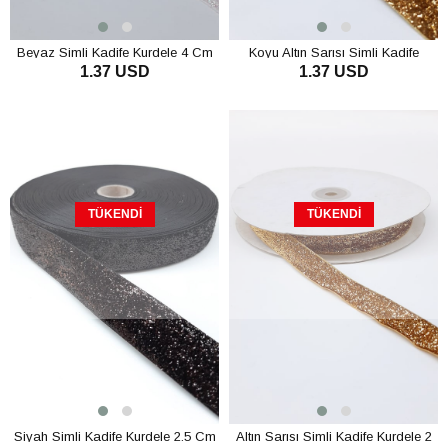
Beyaz Simli Kadife Kurdele 4 Cm
Koyu Altın Sarısı Simli Kadife
1.37 USD
1.37 USD
Kurdele 2.5 Cm
TÜKENDI
TÜKENDI
Siyah Simli Kadife Kurdele 2.5 Cm
Altın Sarısı Simli Kadife Kurdele 2