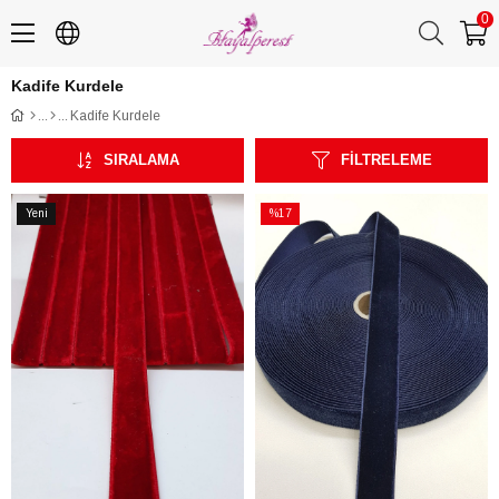
0
Kadife Kurdele
Kadife Kurdele
SIRALAMA
FILTRELEME
Yeni
%17
Ürün
İndirim
%17İndirim