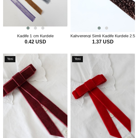
Kadife 1 cm Kurdele
Kahverengi Simli Kadife Kurdele 2.5
0.42 USD
1.37 USD
Cm
SEPETE EKLE
SEPETE EKLE
Yeni
Yeni
Ürün
Ürün