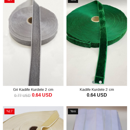
İndirim
Ürün
%17İndirim
Gri Kadife Kurdele 2 cm
Kadife Kurdele 2 cm
0.64 USD
0.64 USD
0.77 USD
SEPETE EKLE
SEPETE EKLE
%17
Yeni
İndirim
Ürün
%17İndirim