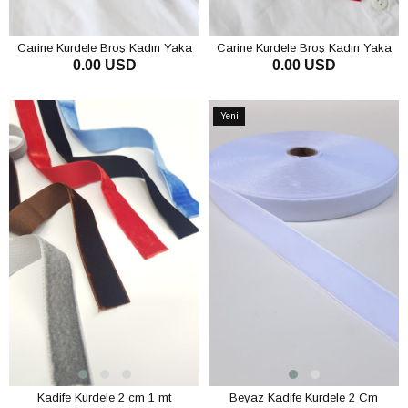
Carine Kurdele Broş Kadın Yaka
Carine Kurdele Broş Kadın Yaka
0.00 USD
0.00 USD
Aksesuarı Bordo
Aksesuarı Kırmızı
SEPETE EKLE
SEPETE EKLE
Yeni
Ürün
Kadife Kurdele 2 cm 1 mt
Beyaz Kadife Kurdele 2 Cm