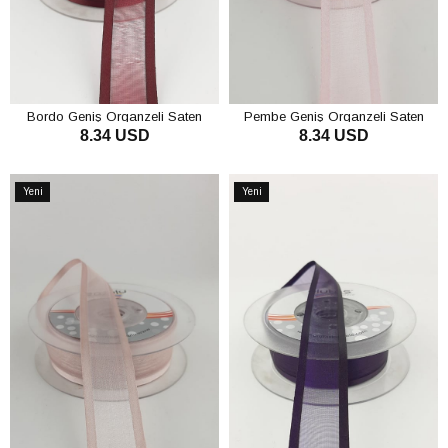
Bordo Geniş Organzeli Saten
Pembe Geniş Organzeli Saten
8.34 USD
8.34 USD
Kurdele 20 mt
Kurdele 20 mt
SEPETE EKLE
SEPETE EKLE
Yeni
Yeni
Ürün
Ürün