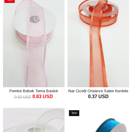
İndirim
%10İndirim
Pembe Bebek Tema Baskılı
Nar Çiçeği Organze Saten Kurdele
0.83 USD
0.37 USD
Organze Kurdele 4 Cm
2,5Cm
0.92 USD
SEPETE EKLE
SEPETE EKLE
Yeni
Ürün