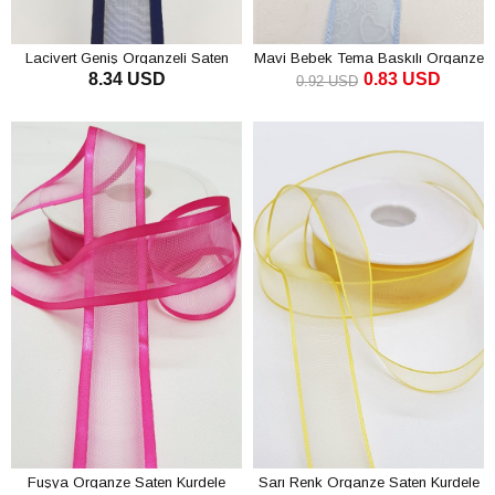
Lacivert Geniş Organzeli Saten
Mavi Bebek Tema Baskılı Organze
8.34 USD
0.83 USD
Kurdele 20 mt
Kurdele 4 Cm
0.92 USD
SEPETE EKLE
SEPETE EKLE
Fuşya Organze Saten Kurdele
Sarı Renk Organze Saten Kurdele