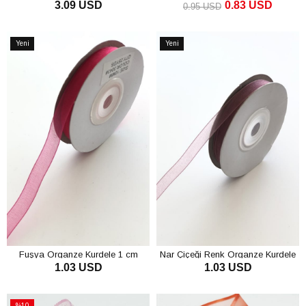
3.09 USD
0.83 USD
0.95 USD
SEPETE EKLE
SEPETE EKLE
Yeni
Yeni
Ürün
Ürün
Fuşya Organze Kurdele 1 cm
Nar Çiçeği Renk Organze Kurdele
1.03 USD
1.03 USD
1 cm
SEPETE EKLE
SEPETE EKLE
%10