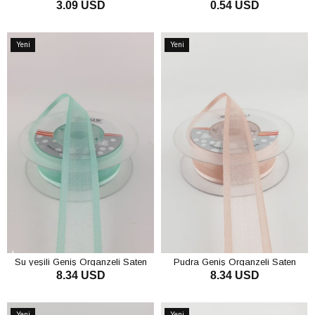
3.09 USD
0.54 USD
SEPETE EKLE
SEPETE EKLE
Yeni
Yeni
Ürün
Ürün
Su yeşili Geniş Organzeli Saten
Pudra Geniş Organzeli Saten
8.34 USD
8.34 USD
Kurdele 20 mt
Kurdele 20 mt
SEPETE EKLE
SEPETE EKLE
Yeni
Yeni