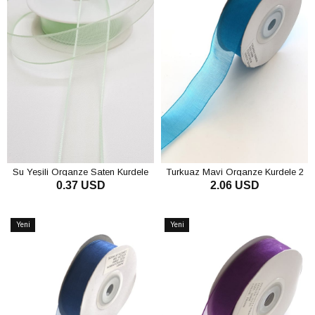
Su Yeşili Organze Saten Kurdele
Turkuaz Mavi Organze Kurdele 2
0.37 USD
2.06 USD
2,5Cm
cm
SEPETE EKLE
SEPETE EKLE
Yeni
Yeni
Ürün
Ürün