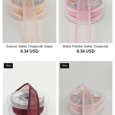
Somon Geniş Organzeli Saten
Bebe Pembe Geniş Organzeli
8.34 USD
8.34 USD
Kurdele 20 mt
Saten Kurdele 20 mt
SEPETE EKLE
SEPETE EKLE
Yeni
Yeni
Ürün
Ürün