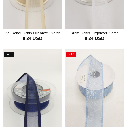
Bal Rengi Geniş Organzeli Saten
Krem Geniş Organzeli Saten
8.34 USD
8.34 USD
Kurdele 20 mt
Kurdele 20 mt
SEPETE EKLE
SEPETE EKLE
Yeni
%10
Ürün
İndirim
%10İndirim