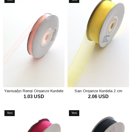
Ürün
Ürün
Yavruağzı Rengi Organze Kurdele
Sarı Organze Kurdela 2 cm
1.03 USD
2.06 USD
1 cm
SEPETE EKLE
SEPETE EKLE
Yeni
Yeni
Ürün
Ürün