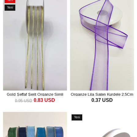
İndirim
Yeni
%13İndirim
Ürün
Gold Şeffaf Şerit Organze Simli
Organze Lila Saten Kurdele 2,5Cm
0.83 USD
0.37 USD
Kurdele 4Cm
0.95 USD
SEPETE EKLE
SEPETE EKLE
Yeni
Ürün