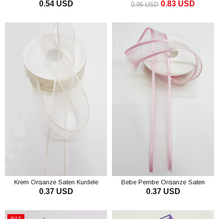
0.54 USD
0.83 USD
4Cm
0.95 USD
SEPETE EKLE
SEPETE EKLE
Krem Organze Saten Kurdele
Bebe Pembe Organze Saten
0.37 USD
0.37 USD
2,5Cm
Kurdele 2,5Cm
SEPETE EKLE
SEPETE EKLE
%13