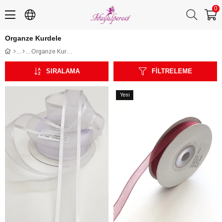
0
Organze Kurdele
Organze Kurdele
SIRALAMA
FILTRELEME
Yeni
Ürün