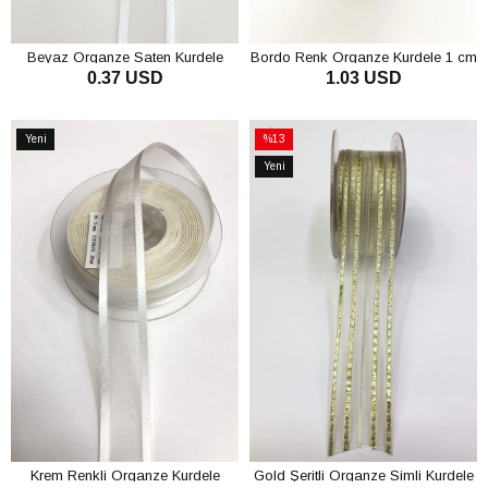
Beyaz Organze Saten Kurdele
Bordo Renk Organze Kurdele 1 cm
0.37 USD
1.03 USD
2,5Cm
SEPETE EKLE
SEPETE EKLE
Yeni
%13
Ürün
İndirim
Yeni
%13İndirim
Ürün
Krem Renkli Organze Kurdele
Gold Şeritli Organze Simli Kurdele