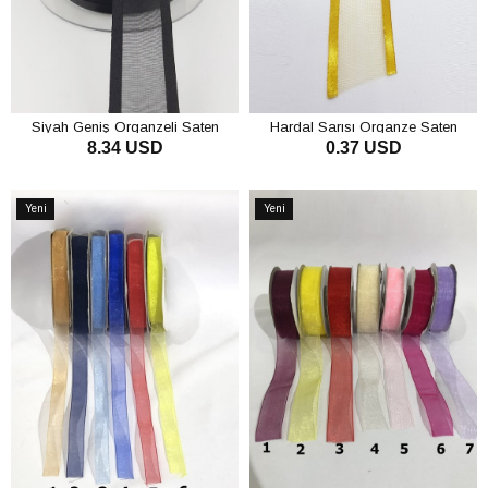
Siyah Geniş Organzeli Saten
Hardal Sarısı Organze Saten
8.34 USD
0.37 USD
Kurdele 20 mt
Kurdele 2,5Cm
SEPETE EKLE
SEPETE EKLE
Yeni
Yeni
Ürün
Ürün