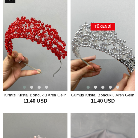
Ürün
TÜKENDI
Kırmızı Kristal Boncuklu Aren Gelin
Gümüş Kristal Boncuklu Aren Gelin
11.40 USD
11.40 USD
ve Kına Tacı
ve Kına Tacı
SEPETE EKLE