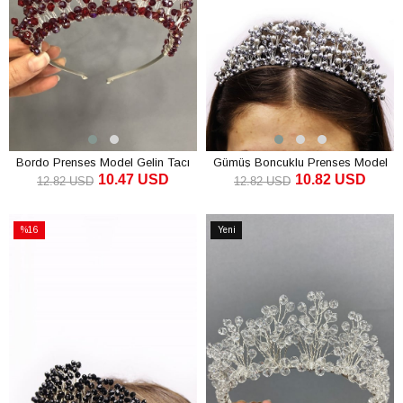
Bordo Prenses Model Gelin Tacı
Gümüş Boncuklu Prenses Model
10.47 USD
10.82 USD
Gelin Tacı
12.82 USD
12.82 USD
SEPETE EKLE
SEPETE EKLE
%16
Yeni
İndirim
Ürün
%16İndirim