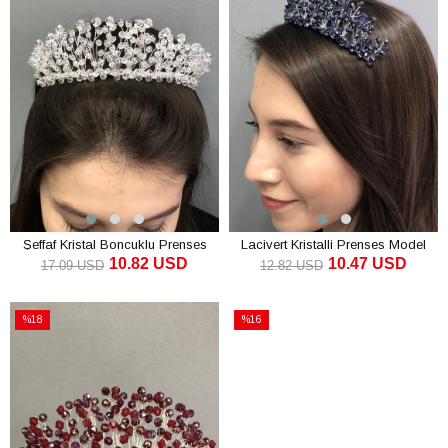
Şeffaf Kristal Boncuklu Prenses
Lacivert Kristalli Prenses Model
10.82 USD
10.47 USD
Model Gelin Tacı
Gelin Tacı
17.09 USD
12.82 USD
SEPETE EKLE
SEPETE EKLE
%18
%16
İndirim
İndirim
%18İndirim
%16İndirim