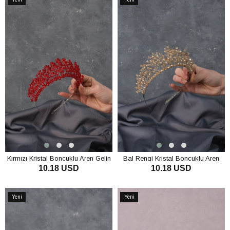
Ürün
Ürün
Kırmızı Kristal Boncuklu Aren Gelin
Bal Rengi Kristal Boncuklu Aren
10.18 USD
10.18 USD
Kına Tacı
Gelin Kına Tacı
SEPETE EKLE
SEPETE EKLE
Yeni
Yeni
Ürün
Ürün