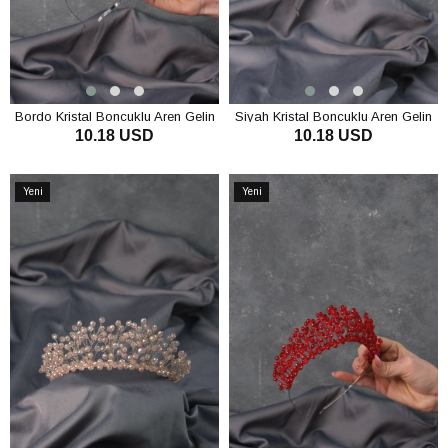
Bordo Kristal Boncuklu Aren Gelin
Siyah Kristal Boncuklu Aren Gelin
10.18 USD
10.18 USD
Kına Tacı
Kına Tacı
SEPETE EKLE
SEPETE EKLE
Yeni
Yeni
Ürün
Ürün