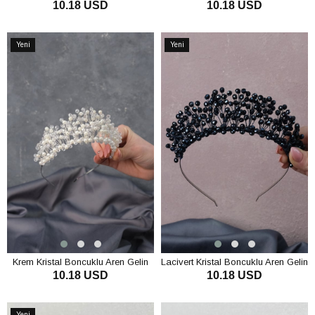
10.18 USD
10.18 USD
Gelin Kına Tacı
Kına Tacı
SEPETE EKLE
SEPETE EKLE
Yeni
Yeni
Ürün
Ürün
Krem Kristal Boncuklu Aren Gelin
Lacivert Kristal Boncuklu Aren Gelin
10.18 USD
10.18 USD
Kına Tacı
Kına Tacı
SEPETE EKLE
SEPETE EKLE
Yeni