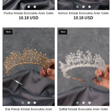
Pudra Kristal Boncuklu Aren Gelin
Kırmızı Kristal Boncuklu Aren Gelin
10.18 USD
10.18 USD
Kına Tacı
Kına Tacı
SEPETE EKLE
SEPETE EKLE
Yeni
Yeni
Ürün
Ürün
Bal Rengi Kristal Boncuklu Aren
Şeffaf Kristal Boncuklu Aren Gelin