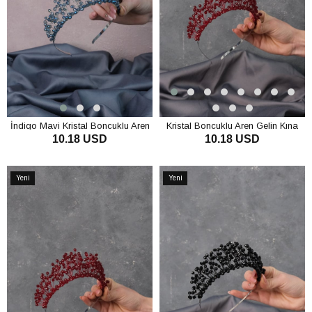
İndigo Mavi Kristal Boncuklu Aren
Kristal Boncuklu Aren Gelin Kına
10.18 USD
10.18 USD
Gelin Kına Tacı
Tacı
SEPETE EKLE
SEPETE EKLE
Yeni
Yeni
Ürün
Ürün