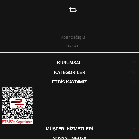
onlarca farklı tasarım yapılabilmekte ve farklı motifler işlenebilmektedir.
Kristal taşlar cam materyalden kesilip törpülenerek üretilmektedir. Ana
maddesi camdır, bu yüzden kolaylıkla farklı şekillerde şekillendirilebilir,
farklı renklerde üretilebilirler. Camın ışıltısı ve tasarıma kattığı şıklık
İADE / DEĞİŞİM
sayesinde göz alıcı tasarımlar ortaya çıkmaktadır. Kristal taşlı taçların
FIRSATI
uygun olmadığı bir kıyafet yoktur. Her renk kıyafetle rahatlıkla
kullanılabilirler. Tacın boyutu her ne olursa olsun ağırlık yapmaz zira
KURUMSAL
kristal taşlar ağır tasarımlara sebep olmaz, hafif malzemelerdir. Diğer taç
KATEGORİLER
tasarımlarına oranla daha konforlu bir kullanım sağlarlar.
ETBİS KAYDIMIZ
Kristal Taşlı Taçlar Modelleri ve Fiyatları
Kristal taşlı taçların pek çok farklı çeşidi bulunmaktadır. Saç aksesuarı
olarakta tasarlanabilirler, klasik taç şeklinde de tasarlanabilirler.
Kristal
taşlı taçlar
özel metal akşamlara işlenirler, kolay eğilip bükülebildikleri
MÜŞTERİ HİZMETLERİ
için her saç tasarımına uygun olarak şekil alabilirler. Bu yüzden taca
SOSYAL MEDYA