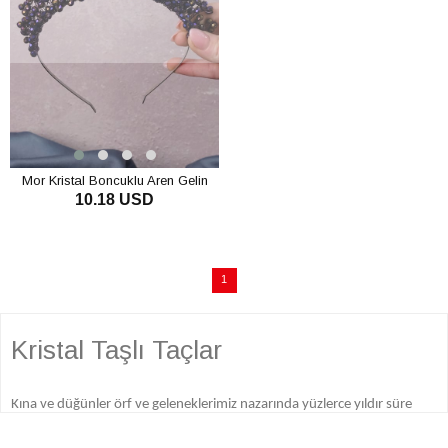
Mor Kristal Boncuklu Aren Gelin
10.18 USD
Kına Tacı
1
Kristal Taşlı Taçlar
Kına ve düğünler örf ve geleneklerimiz nazarında yüzlerce yıldır süre
gelen, iki kişinin evlenmesi sebebi ile veyahut sünnet merasimleri sebebi