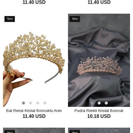
11.40 USD
11.40 USD
ve Kına Tacı
ve Kına Tacı
SEPETE EKLE
SEPETE EKLE
Yeni
Yeni
Ürün
Ürün
Bal Rengi Kristal Boncuklu Aren
Pudra Renkli Kristal Boncuk
11.40 USD
10.18 USD
Gelin ve Kına Tacı
Detaylı Aren Model Gelin Kına Tacı
SEPETE EKLE
SEPETE EKLE
Yeni
Yeni