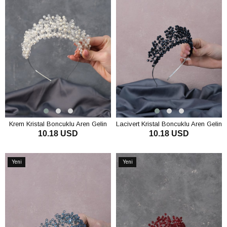
Krem Kristal Boncuklu Aren Gelin
Lacivert Kristal Boncuklu Aren Gelin
10.18 USD
10.18 USD
Kına Tacı
Kına Tacı
SEPETE EKLE
SEPETE EKLE
Yeni
Yeni
Ürün
Ürün