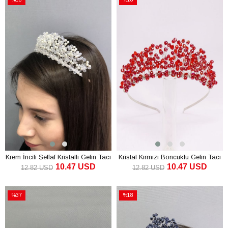
İndirim
İndirim
%18İndirim
%18İndirim
Krem İncili Şeffaf Kristalli Gelin Tacı
Kristal Kırmızı Boncuklu Gelin Tacı
10.47 USD
10.47 USD
12.82 USD
12.82 USD
SEPETE EKLE
SEPETE EKLE
%37
%18
İndirim
İndirim
%37İndirim
%18İndirim