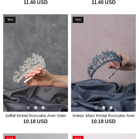
11.40 USD
11.40 USD
ve Kına Tacı
ve Kına Tacı
SEPETE EKLE
SEPETE EKLE
Yeni
Yeni
Ürün
Ürün
Şeffaf Kristal Boncuklu Aren Gelin
İndigo Mavi Kristal Boncuklu Aren
10.18 USD
10.18 USD
Kına Tacı
Gelin Kına Tacı
SEPETE EKLE
SEPETE EKLE
%18
%18