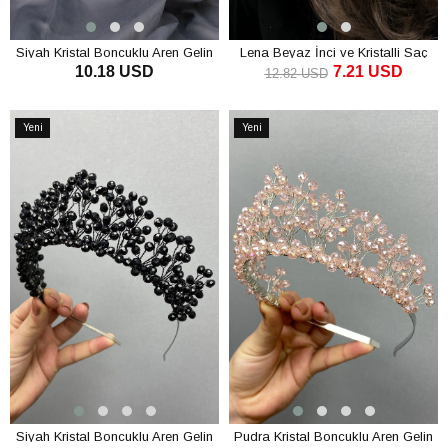
Siyah Kristal Boncuklu Aren Gelin
Lena Beyaz İnci ve Kristalli Saç
10.18 USD
7.21 USD
Kına Tacı
Aksesuarı
12.82 USD
SEPETE EKLE
SEPETE EKLE
Yeni
Yeni
Ürün
Ürün
Siyah Kristal Boncuklu Aren Gelin
Pudra Kristal Boncuklu Aren Gelin