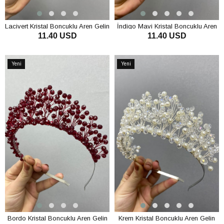
Lacivert Kristal Boncuklu Aren Gelin
İndigo Mavi Kristal Boncuklu Aren
11.40 USD
11.40 USD
ve Kına Tacı
Gelin ve Kına Tacı
SEPETE EKLE
SEPETE EKLE
Yeni
Yeni
Ürün
Ürün
Bordo Kristal Boncuklu Aren Gelin
Krem Kristal Boncuklu Aren Gelin