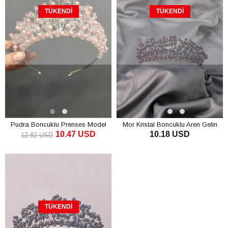
TÜKENDI
TÜKENDI
Pudra Boncuklu Prenses Model
Mor Kristal Boncuklu Aren Gelin
10.47 USD
10.18 USD
Gelin Tacı
Kına Tacı
12.82 USD
TÜKENDI