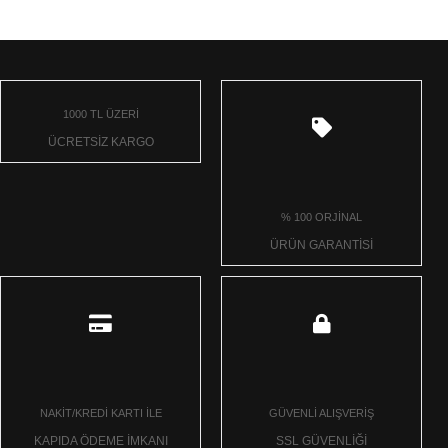
1000 TL ÜZERİ
ÜCRETSİZ KARGO
% 100 ORJİNAL
ÜRÜN GARANTİSİ
NAKİT/KREDİ KARTI İLE
GÜVENLİ ALIŞVERİŞ
KAPIDA ÖDEME İMKANI
SSL GÜVENLİĞİ