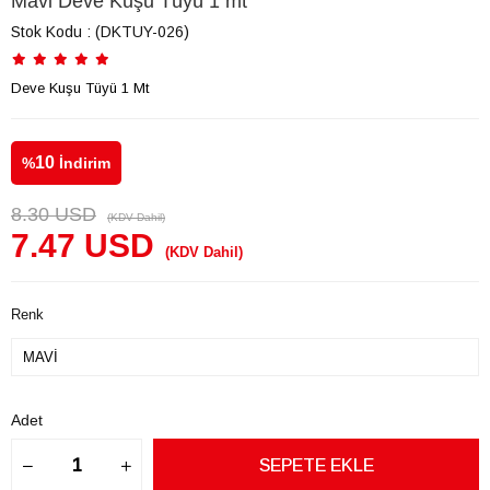
Mavi Deve Kuşu Tüyü 1 mt
Stok Kodu
(DKTUY-026)
Deve Kuşu Tüyü 1 Mt
10
%
İndirim
8.30 USD
(KDV Dahil)
7.47 USD
(KDV Dahil)
Renk
Adet