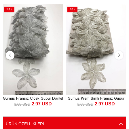
%19
%19
İndirim
İndirim
%19İndirim
%19İndirim
Gümüş Fransız Çiçek Güpür Dantel
Gümüş Krem Simli Fransız Güpür
2.97 USD
2.97 USD
Dantel
3.69 USD
3.69 USD
SEPETE EKLE
SEPETE EKLE
ÜRÜN ÖZELLIKLERI