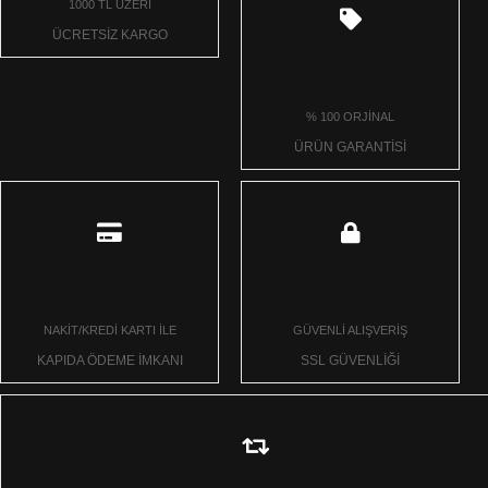
1000 TL ÜZERİ
ÜCRETSİZ KARGO
% 100 ORJİNAL
ÜRÜN GARANTİSİ
NAKİT/KREDİ KARTI İLE
GÜVENLİ ALIŞVERİŞ
KAPIDA ÖDEME İMKANI
SSL GÜVENLİĞİ