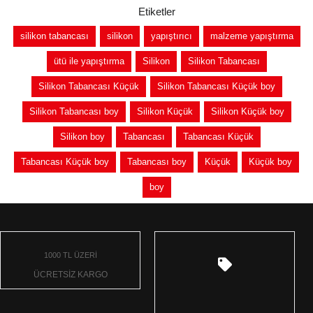
Etiketler
silikon tabancası
silikon
yapıştırıcı
malzeme yapıştırma
ütü ile yapıştırma
Silikon
Silikon Tabancası
Silikon Tabancası Küçük
Silikon Tabancası Küçük boy
Silikon Tabancası boy
Silikon Küçük
Silikon Küçük boy
Silikon boy
Tabancası
Tabancası Küçük
Tabancası Küçük boy
Tabancası boy
Küçük
Küçük boy
boy
1000 TL ÜZERİ
ÜCRETSİZ KARGO