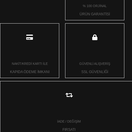
% 100 ORJİNAL
ÜRÜN GARANTİSİ
NAKİT/KREDİ KARTI İLE
GÜVENLİ ALIŞVERİŞ
KAPIDA ÖDEME İMKANI
SSL GÜVENLİĞİ
İADE / DEĞİŞİM
FIRSATI