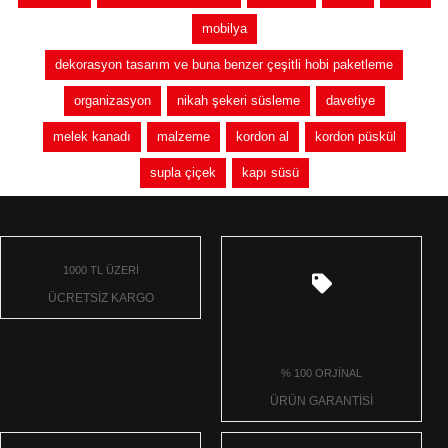
mobilya
dekorasyon tasarım ve buna benzer çeşitli hobi paketleme
organizasyon
nikah şekeri süsleme
davetiye
melek kanadı
malzeme
kordon al
kordon püskül
supla çiçek
kapı süsü
1000 TL ÜZERİ
ÜCRETSİZ KARGO
% 100 ORJİNAL
ÜRÜN GARANTİSİ