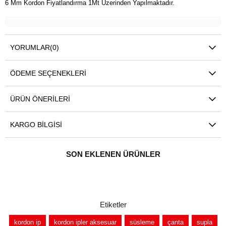
6 Mm Kordon Fiyatlandırma 1Mt Üzerinden Yapılmaktadır.
YORUMLAR
(0)
ÖDEME SEÇENEKLERI
ÜRÜN ÖNERILERI
KARGO BILGISI
SON EKLENEN ÜRÜNLER
Etiketler
kordon ip
kordon ipler aksesuar
süsleme
çanta
supla