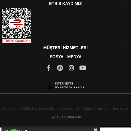
ETBİS KAYDIMIZ
MÜŞTERİ HİZMETLERİ
SOSYAL MEDYA
İNTERNETTE
GÜVENLİ ALIŞVERİŞ
Copyright © 2025 HayalperestBoncuk.com.tr | Tüm Hakları Saklıdır | Tasarım ve
SEO
Daio İnteraktif