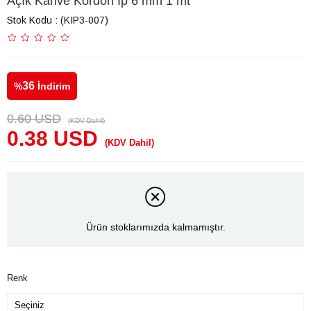
Açık Kahve Kordon İp 6 mm 1 mt
Stok Kodu
(KIP3-007)
36
%
İndirim
0.60 USD
(KDV Dahil)
0.38 USD
(KDV Dahil)
Ürün stoklarımızda kalmamıştır.
Renk