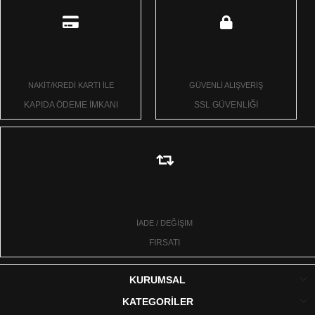
NAKİT/KREDİ KARTI İLE
GÜVENLİ ALIŞVERİŞ
KAPIDA ÖDEME İMKANI
SSL GÜVENLİĞİ
İADE / DEĞİŞİM
FIRSATI
KURUMSAL
KATEGORİLER