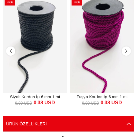
%36
%36
İndirim
İndirim
%36İndirim
%36İndirim
Siyah Kordon İp 6 mm 1 mt
Fuşya Kordon İp 6 mm 1 mt
0.38 USD
0.38 USD
0.60 USD
0.60 USD
SEPETE EKLE
SEPETE EKLE
ÜRÜN ÖZELLIKLERI