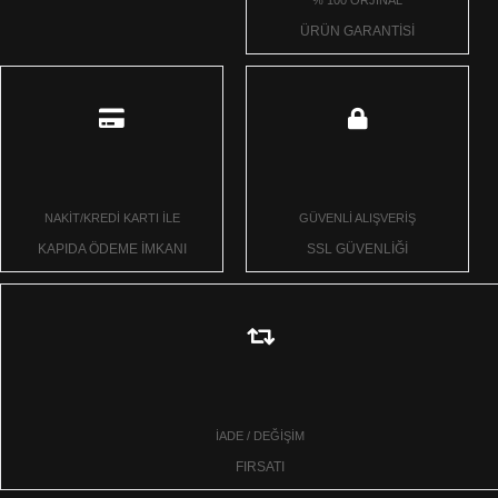
ÜRÜN GARANTİSİ
NAKİT/KREDİ KARTI İLE
GÜVENLİ ALIŞVERİŞ
KAPIDA ÖDEME İMKANI
SSL GÜVENLİĞİ
İADE / DEĞİŞİM
FIRSATI