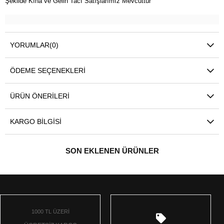
Şekilde Kına ve Gelin Tacı Satışlarımız Mevcuttur
YORUMLAR
(0)
ÖDEME SEÇENEKLERI
ÜRÜN ÖNERILERI
KARGO BILGISI
SON EKLENEN ÜRÜNLER
1000 TL ÜZERİ