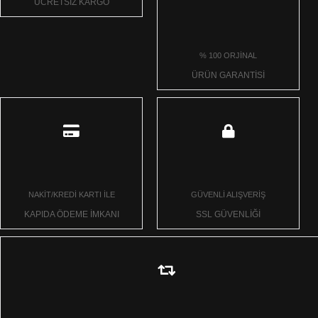
ÜCRETSİZ KARGO
% 100 ORJİNAL
ÜRÜN GARANTİSİ
NAKİT/KREDİ KARTI İLE
GÜVENLİ ALIŞVERİŞ
KAPIDA ÖDEME İMKANI
SSL GÜVENLİĞİ