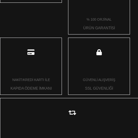
% 100 ORJİNAL
ÜRÜN GARANTİSİ
NAKİT/KREDİ KARTI İLE
GÜVENLİ ALIŞVERİŞ
KAPIDA ÖDEME İMKANI
SSL GÜVENLİĞİ