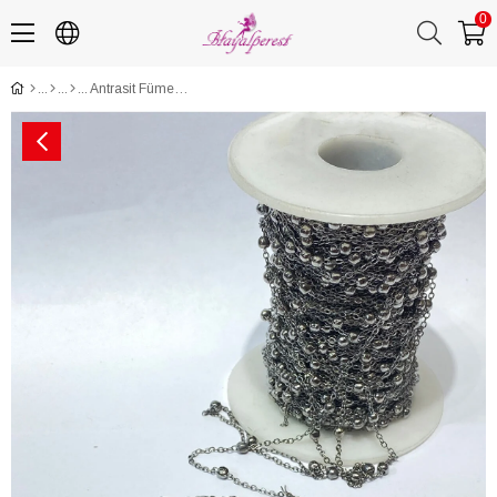
0
Antrasit Füme Metal Toplu Kolye Zinciri 5 mt