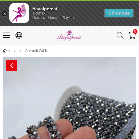
Hayalperest
Görüntüle
Ticimax
Ücretsiz -Google Play'de
0
Antrasit Gri Kristal Boncuk İşlemeli Şerit