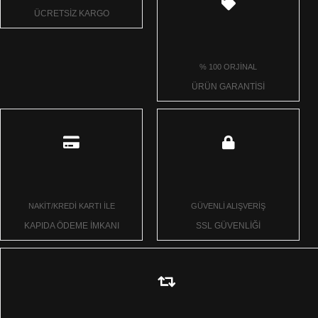
ÜCRETSİZ KARGO
% 100 ORJİNAL
ÜRÜN GARANTİSİ
NAKİT/KREDİ KARTI İLE
GÜVENLİ ALIŞVERİŞ
KAPIDA ÖDEME İMKANI
SSL GÜVENLİĞİ