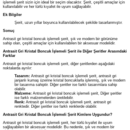
işlemeli şerit sizin için ideal bir seçim olacaktır. Şerit, çeşitli amaçlar için
kullanılabilir ve her türlü kıyafet ile uyum sağlayabilir.
Ek Bilgiler
Şerit, uzun yıllar boyunca kullanılabilecek şekilde tasarlanmıştır.
Sonuç
Antrasit gri kristal boncuk işlemeli şerit, şık ve modern bir görünüme
sahip olan, çeşitli amaçlar için kullanılabilen bir aksesuar modelidir.
Antrasit Gri Kristal Boncuk İşlemeli Şerit ile Diğer Şeritler Arasındaki
Farklar
Antrasit gri kristal boncuk işlemeli şerit, diğer şeritlerden aşağıdaki
noktalarda ayrılır:
Tasarım:
Antrasit gri kristal boncuk işlemeli şerit, antrasit gri
janjanlı kumaş üzerine kristal boncuklarla işlenmiş, şık ve modern
bir tasarıma sahiptir. Diğer şeritler ise farklı tasarımlara sahip
olabilir.
Malzeme:
Antrasit gri kristal boncuk işlemeli şerit, Diğer şeritler
ise farklı malzemelerden üretilebilir.
Renk:
Antrasit gri kristal boncuk işlemeli şerit, antrasit gri
renktedir. Diğer şeritler ise farklı renklerde olabilir.
Antrasit Gri Kristal Boncuk İşlemeli Şerit Kimlere Uygundur?
Antrasit gri kristal boncuk işlemeli şerit, her türlü kıyafet ile uyum
sağlayabilen bir aksesuar modelidir. Bu nedenle, şık ve modern bir