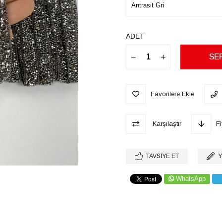
ADET
Favorilere Ekle
Karşılaştır
F
TAVSIYE ET
Y
WhatsApp