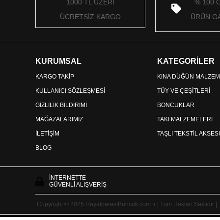
1000 TL ÜZERİ
% 100 
ÜCRETSİZ KARGO
ÜRÜN GA
KURUMSAL
KATEGORİLER
KARGO TAKİP
KINA DÜĞÜN MALZEM
KULLANICI SÖZLEŞMESİ
TÜY VE ÇEŞİTLERİ
GİZLİLİK BİLDİRİMİ
BONCUKLAR
MAĞAZALARIMIZ
TAKI MALZEMELERİ
İLETİŞİM
TAŞLI TEKSTİL AKSE
BLOG
İNTERNETTE
GÜVENLİ ALIŞVERİŞ
Copyright © 2025 HayalperestBoncuk.com.tr | Tüm Hakları Saklıdır |