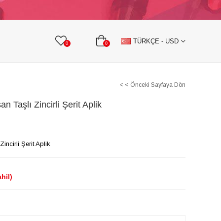
KURDELE
TAŞLI TEKSTİL AKSESUARLARI
TÜRKÇE - USD
0
0
< < Önceki Sayfaya Dön
n Taşlı Zincirli Şerit Aplik
incirli Şerit Aplik
hil)