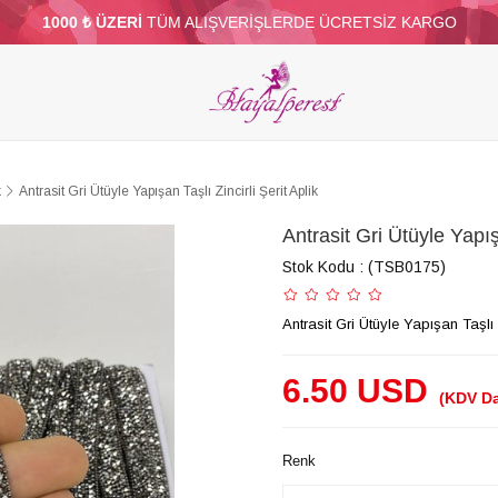
1000 ₺ ÜZERİ
TÜM ALIŞVERİŞLERDE ÜCRETSİZ KARGO
ELERİ
PARTİ VE SÜS MALZEMELERİ
TÜY
BONCUKLAR
TOPTAN
DİĞER
k
Antrasit Gri Ütüyle Yapışan Taşlı Zincirli Şerit Aplik
Antrasit Gri Ütüyle Yapışa
Stok Kodu
(TSB0175)
Antrasit Gri Ütüyle Yapışan Taşlı Z
6.50 USD
(KDV Da
Renk