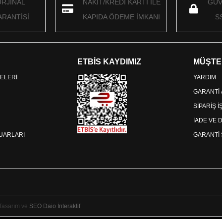
ORJİNAL
NAKİT/KREDİ KARTI İLE
GÜV
RANTİSİ
KAPIDA ÖDEME İMKANI
S
ETBİS KAYDIMIZ
MÜŞTE
ELERİ
YARDIM
GARANTİ
SİPARİŞ 
İADE VE 
SUARLARI
GARANTİ 
 Tasarım ve
SEO
Daio İnteraktif