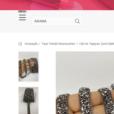
KINA DÜĞÜN MALZEMELERİ
TAKI MALZEM
MENU
Anasayfa
Taşlı Tekstil Aksesuarları
Ütü ile Yapışan Şerit Apli