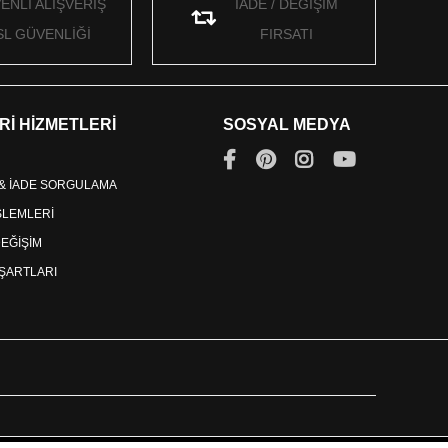
ENLİ ALIŞVERİŞ
İADE / DEĞİŞİM
SL GÜVENLİĞİ
FIRSATI
Rİ HİZMETLERİ
SOSYAL MEDYA
 & İADE SORGULAMA
İŞLEMLERİ
DEĞİŞİM
ŞARTLARI