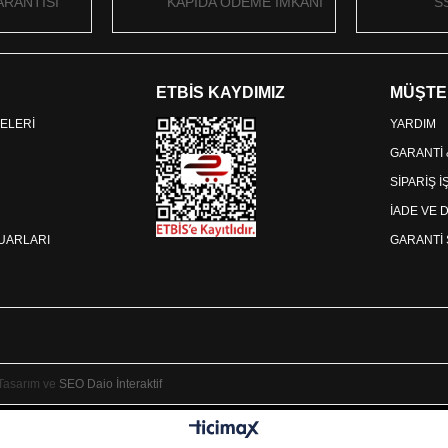
RANTİSİ
KAPIDA ÖDEME İMKANI
S
ETBİS KAYDIMIZ
MÜŞTE
ELERİ
YARDIM
GARANTİ
SİPARİŞ 
İADE VE 
SUARLARI
GARANTİ 
 Tasarım ve
SEO
Daio İnteraktif