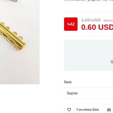
1.03 USD
(KDV Da
42
%
0.60 US
İndirim
Ü
Renk
Favorilere Ekle