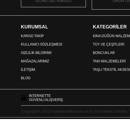
ÜCRETSİZ KARGO
ÜRÜN GA
KURUMSAL
KATEGORİLER
KARGO TAKİP
KINA DÜĞÜN MALZEM
KULLANICI SÖZLEŞMESİ
TÜY VE ÇEŞİTLERİ
GİZLİLİK BİLDİRİMİ
BONCUKLAR
MAĞAZALARIMIZ
TAKI MALZEMELERİ
İLETİŞİM
TAŞLI TEKSTİL AKSE
BLOG
İNTERNETTE
GÜVENLİ ALIŞVERİŞ
Copyright © 2025 HayalperestBoncuk.com.tr | Tüm Hakları Saklıdır |