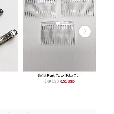
m
Şeffaf Renk Tarak Toka 7 cm
G
0.69 USD
0.51 USD
SEPETE EKLE