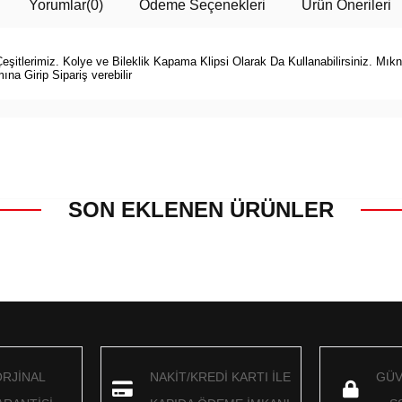
Yorumlar
(0)
Ödeme Seçenekleri
Ürün Önerileri
şitlerimiz. Kolye ve Bileklik Kapama Klipsi Olarak Da Kullanabilirsiniz. Mıknatı
na Girip Sipariş verebilir
SON EKLENEN ÜRÜNLER
ORJİNAL
NAKİT/KREDİ KARTI İLE
GÜV