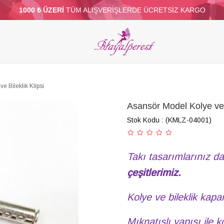
1000 ₺ ÜZERİ
TÜM ALIŞVERİŞLERDE ÜCRETSİZ KARGO
ELERİ
PARTİ VE SÜS MALZEMELERİ
TÜY
BONCUKLAR
TOPTAN
DİĞER
e Bileklik Klipsi
Asansör Model Kolye ve B
Stok Kodu
(KMLZ-04001)
Takı tasarımlarınız d
çeşitlerimiz.
Kolye ve bileklik kapam
Mıknatıslı yapısı ile k