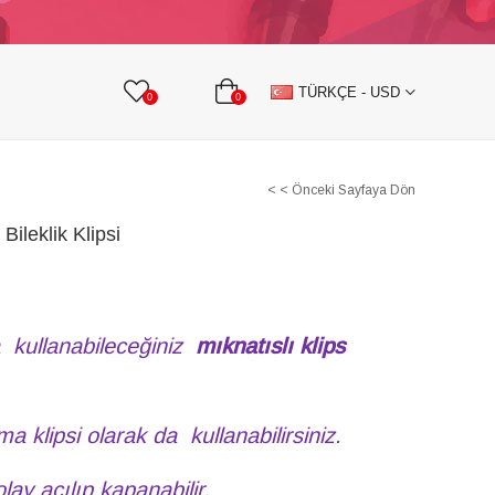
KURDELE
TAŞLI TEKSTİL AKSESUARLARI
TÜRKÇE - USD
0
0
< < Önceki Sayfaya Dön
ileklik Klipsi
a kullanabileceğiniz
mıknatıslı klips
a klipsi olarak da kullanabilirsiniz.
olay açılıp kapanabilir.