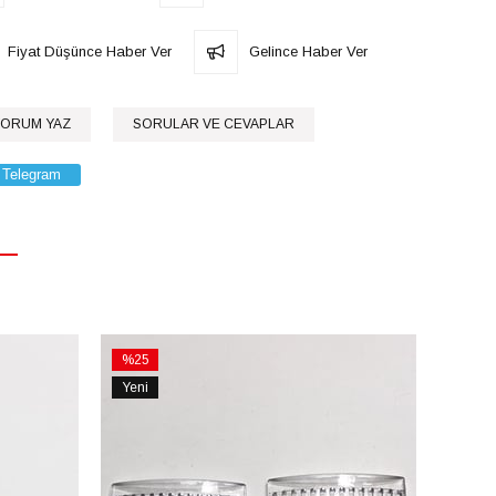
Fiyat Düşünce Haber Ver
Gelince Haber Ver
ORUM YAZ
SORULAR VE CEVAPLAR
Telegram
%25
%17
İndirim
İndirim
Yeni
Yeni
%25İndirim
%17İnd
Ürün
Ürün