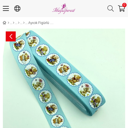
0
Ayıcık Figürlü Baskılı Grogren Kurdele 10 Mt