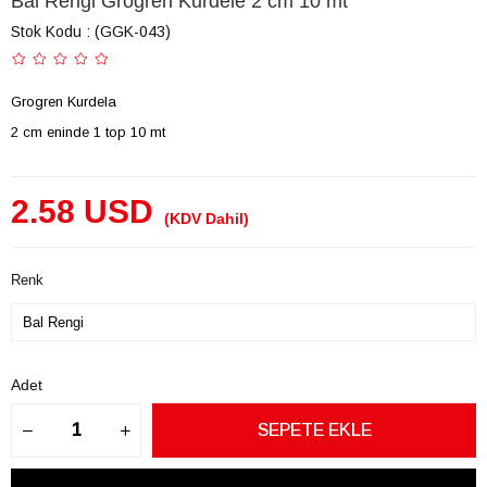
Bal Rengi Grogren Kurdele 2 cm 10 mt
Stok Kodu
(GGK-043)
Grogren Kurdela
2 cm eninde 1 top 10 mt
2.58 USD
(KDV Dahil)
Renk
Adet