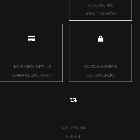
% 100 ORJİNAL
ÜRÜN GARANTİSİ
NAKİT/KREDİ KARTI İLE
GÜVENLİ ALIŞVERİŞ
KAPIDA ÖDEME İMKANI
SSL GÜVENLİĞİ
İADE / DEĞİŞİM
FIRSATI