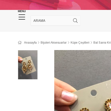
KINA DÜĞÜN MALZEMELERİ
TAKI MALZEM
MENU
Anasayfa
Bijuteri Aksesuarlar
Küpe Çeşitleri
Bal Sarısı Kr