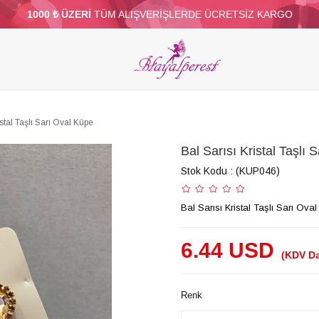
1000 ₺ ÜZERİ
TÜM ALIŞVERİŞLERDE ÜCRETSİZ KARGO
ELERİ
PARTİ VE SÜS MALZEMELERİ
TÜY
BONCUKLAR
TOPTAN
DİĞER
istal Taşlı Sarı Oval Küpe
Bal Sarısı Kristal Taşlı 
Stok Kodu
(KUP046)
Bal Sarısı Kristal Taşlı Sarı Ova
6.44 USD
(KDV Da
Renk