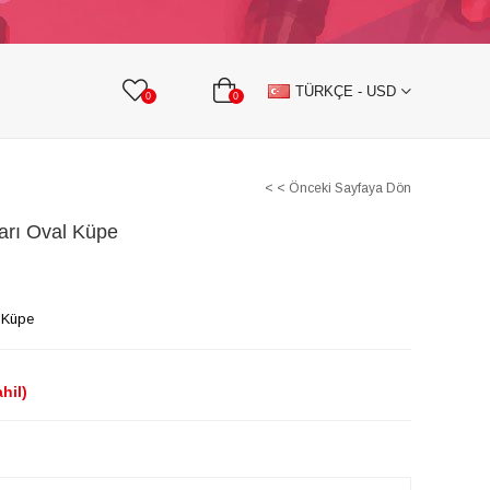
KURDELE
TAŞLI TEKSTİL AKSESUARLARI
TÜRKÇE - USD
0
0
< < Önceki Sayfaya Dön
Sarı Oval Küpe
l Küpe
hil)