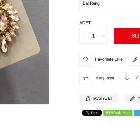
ADET
Favorilere Ekle
Karşılaştır
F
TAVSIYE ET
Y
WhatsApp