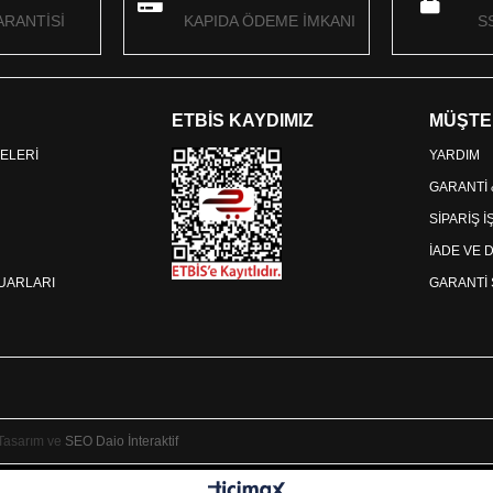
RANTİSİ
KAPIDA ÖDEME İMKANI
S
ETBİS KAYDIMIZ
MÜŞTE
ELERİ
YARDIM
GARANTİ
SİPARİŞ 
İADE VE 
SUARLARI
GARANTİ 
 Tasarım ve
SEO
Daio İnteraktif