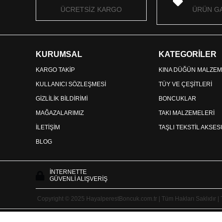
ÜCRETSİZ KARGO
ÜRÜN GA
KURUMSAL
KATEGORİLER
KARGO TAKİP
KINA DÜĞÜN MALZEM
KULLANICI SÖZLEŞMESİ
TÜY VE ÇEŞİTLERİ
GİZLİLİK BİLDİRİMİ
BONCUKLAR
MAĞAZALARIMIZ
TAKI MALZEMELERİ
İLETİŞİM
TAŞLI TEKSTİL AKSE
BLOG
İNTERNETTE
GÜVENLİ ALIŞVERİŞ
Copyright © 2025 HayalperestBoncuk.com.tr | Tüm Hakları Saklıdır |