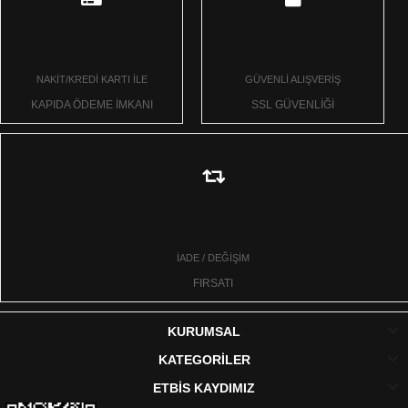
NAKİT/KREDİ KARTI İLE
GÜVENLİ ALIŞVERİŞ
KAPIDA ÖDEME İMKANI
SSL GÜVENLİĞİ
İADE / DEĞİŞİM
FIRSATI
KURUMSAL
KATEGORİLER
ETBİS KAYDIMIZ