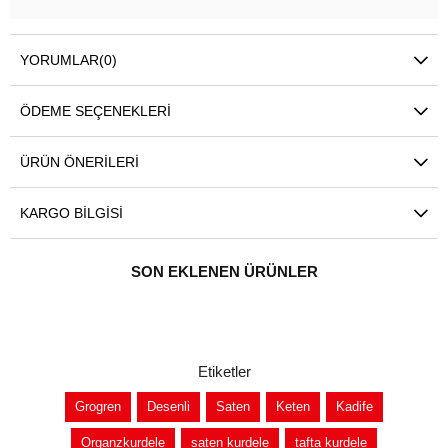
YORUMLAR
(0)
ÖDEME SEÇENEKLERI
ÜRÜN ÖNERILERI
KARGO BILGISI
SON EKLENEN ÜRÜNLER
Etiketler
Grogren
Desenli
Saten
Keten
Kadife
Organzkurdele
saten kurdele
tafta kurdele