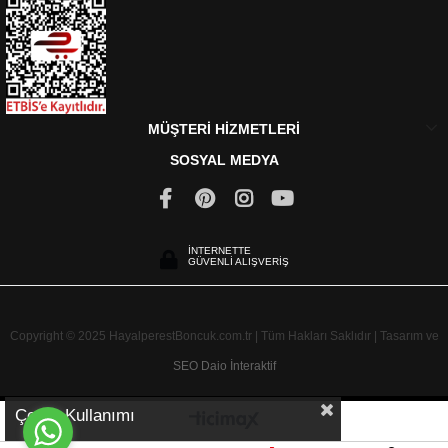
MÜŞTERİ HİZMETLERİ
SOSYAL MEDYA
İNTERNETTE
GÜVENLİ ALIŞVERİŞ
Copyright © 2025 HayalperestBoncuk.com.tr | Tüm Hakları Saklıdır | Tasarım ve
SEO
Daio İnteraktif
Çerez Kullanımı