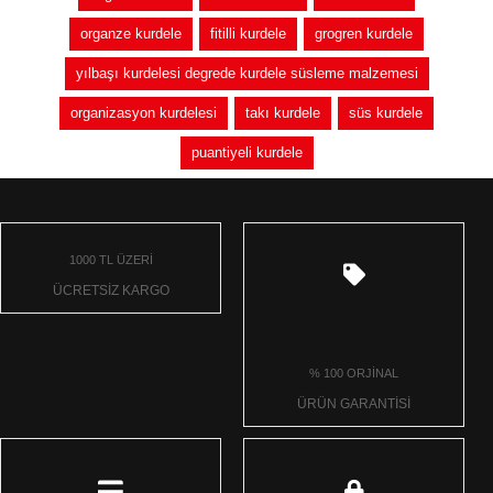
organze kurdele
fitilli kurdele
grogren kurdele
yılbaşı kurdelesi degrede kurdele süsleme malzemesi
organizasyon kurdelesi
takı kurdele
süs kurdele
puantiyeli kurdele
1000 TL ÜZERİ
ÜCRETSİZ KARGO
% 100 ORJİNAL
ÜRÜN GARANTİSİ