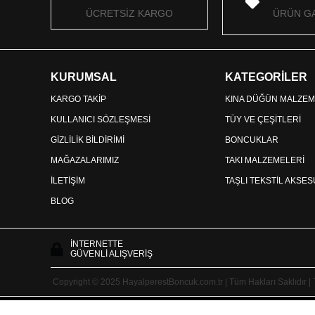
ÜCRETSİZ KARGO
ÜRÜN GA
KURUMSAL
KATEGORİLER
KARGO TAKİP
KINA DÜĞÜN MALZEM
KULLANICI SÖZLEŞMESİ
TÜY VE ÇEŞİTLERİ
GİZLİLİK BİLDİRİMİ
BONCUKLAR
MAĞAZALARIMIZ
TAKI MALZEMELERİ
İLETİŞİM
TAŞLI TEKSTİL AKSE
BLOG
İNTERNETTE
GÜVENLİ ALIŞVERİŞ
Copyright © 2025 HayalperestBoncuk.com.tr | Tüm Hakları Saklıdır |