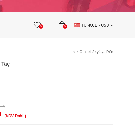
KURDELE
TAŞLI TEKSTİL AKSESUARLARI
TÜRKÇE - USD
0
0
< < Önceki Sayfaya Dön
 Taç
hil)
D
(KDV Dahil)