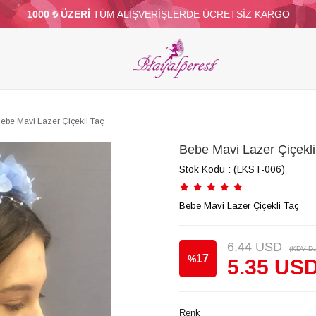
1000 ₺ ÜZERİ
TÜM ALIŞVERİŞLERDE ÜCRETSİZ KARGO
ELERİ
PARTİ VE SÜS MALZEMELERİ
TÜY
BONCUKLAR
TOPTAN
DİĞER
ebe Mavi Lazer Çiçekli Taç
Bebe Mavi Lazer Çiçekli
Stok Kodu
(LKST-006)
Bebe Mavi Lazer Çiçekli Taç
6.44 USD
(KDV Da
17
%
5.35 US
İndirim
Renk