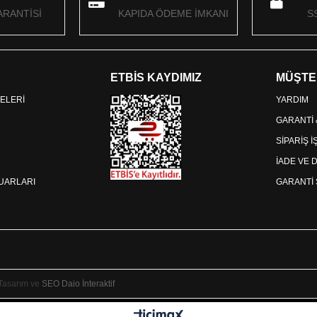
RANTİSİ
KAPIDA ÖDEME İMKANI
S
ETBİS KAYDIMIZ
MÜŞTE
ELERİ
YARDIM
GARANTİ
SİPARİŞ 
İADE VE 
SUARLARI
GARANTİ 
 Tasarım ve
SEO
Daio İnteraktif