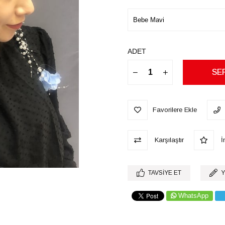
ADET
Favorilere Ekle
Karşılaştır
İn
TAVSIYE ET
Y
WhatsApp