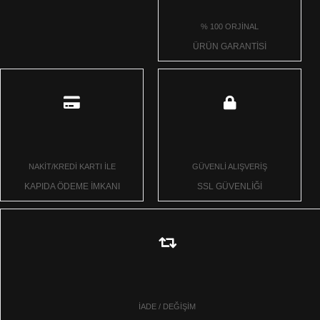
% 100 ORJİNAL
ÜRÜN GARANTİSİ
NAKİT/KREDİ KARTI İLE
GÜVENLİ ALIŞVERİŞ
KAPIDA ÖDEME İMKANI
SSL GÜVENLİĞİ
İADE / DEĞİŞİM