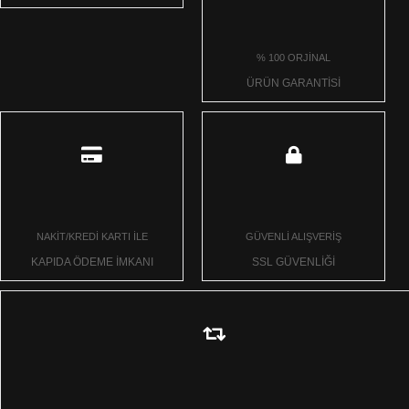
% 100 ORJİNAL
ÜRÜN GARANTİSİ
NAKİT/KREDİ KARTI İLE
GÜVENLİ ALIŞVERİŞ
KAPIDA ÖDEME İMKANI
SSL GÜVENLİĞİ