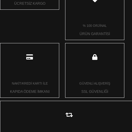
ÜCRETSİZ KARGO
% 100 ORJİNAL
ÜRÜN GARANTİSİ
NAKİT/KREDİ KARTI İLE
GÜVENLİ ALIŞVERİŞ
KAPIDA ÖDEME İMKANI
SSL GÜVENLİĞİ