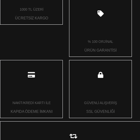
1000 TL ÜZERİ
ÜCRETSİZ KARGO
% 100 ORJİNAL
ÜRÜN GARANTİSİ
NAKİT/KREDİ KARTI İLE
GÜVENLİ ALIŞVERİŞ
KAPIDA ÖDEME İMKANI
SSL GÜVENLİĞİ