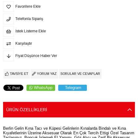
Favorilere Ekle
Telefonla Sipariş
İstek Listeme Ekle
Karşılaştır
Fiyat Düşünce Haber Ver
TAVSIYE ET
YORUM YAZ
SORULAR VE CEVAPLAR
WhatsApp
Telegram
ÜRÜN ÖZELLIKLERI
Berlin Gelin Kına Tacı ve Küpesi Gelinlerin Kınalarda Bindalı ve Kına
Kıyafetlerinin Üzerine Aksesuar Olarak En Çok Tercih Ettigi Özel Tasarım
Taclarımız. Boncuk İşlemeli El Yapımı ,Göz Alıcı ve Zarif Bir Aksesuar