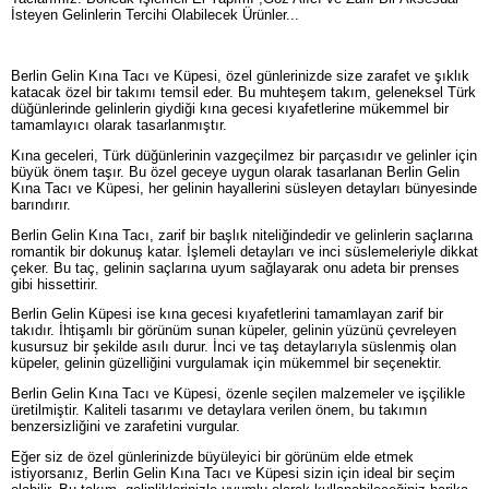
İsteyen Gelinlerin Tercihi Olabilecek Ürünler...
Berlin Gelin Kına Tacı ve Küpesi, özel günlerinizde size zarafet ve şıklık
katacak özel bir takımı temsil eder. Bu muhteşem takım, geleneksel Türk
düğünlerinde gelinlerin giydiği kına gecesi kıyafetlerine mükemmel bir
tamamlayıcı olarak tasarlanmıştır.
Kına geceleri, Türk düğünlerinin vazgeçilmez bir parçasıdır ve gelinler için
büyük önem taşır. Bu özel geceye uygun olarak tasarlanan Berlin Gelin
Kına Tacı ve Küpesi, her gelinin hayallerini süsleyen detayları bünyesinde
barındırır.
Berlin Gelin Kına Tacı, zarif bir başlık niteliğindedir ve gelinlerin saçlarına
romantik bir dokunuş katar. İşlemeli detayları ve inci süslemeleriyle dikkat
çeker. Bu taç, gelinin saçlarına uyum sağlayarak onu adeta bir prenses
gibi hissettirir.
Berlin Gelin Küpesi ise kına gecesi kıyafetlerini tamamlayan zarif bir
takıdır. İhtişamlı bir görünüm sunan küpeler, gelinin yüzünü çevreleyen
kusursuz bir şekilde asılı durur. İnci ve taş detaylarıyla süslenmiş olan
küpeler, gelinin güzelliğini vurgulamak için mükemmel bir seçenektir.
Berlin Gelin Kına Tacı ve Küpesi, özenle seçilen malzemeler ve işçilikle
üretilmiştir. Kaliteli tasarımı ve detaylara verilen önem, bu takımın
benzersizliğini ve zarafetini vurgular.
Eğer siz de özel günlerinizde büyüleyici bir görünüm elde etmek
istiyorsanız, Berlin Gelin Kına Tacı ve Küpesi sizin için ideal bir seçim