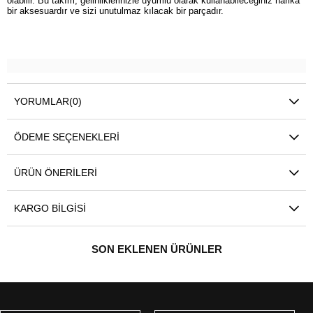
olabilir. Bu takım, gelinliklerinizle uyumlu olarak kullanabileceğiniz harika
bir aksesuardır ve sizi unutulmaz kılacak bir parçadır.
YORUMLAR
(0)
ÖDEME SEÇENEKLERI
ÜRÜN ÖNERILERI
KARGO BILGISI
SON EKLENEN ÜRÜNLER