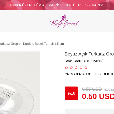
1000 ₺ ÜZERİ
TÜM ALIŞVERİŞLERDE ÜCRETSİZ KARGO
ELERİ
PARTİ VE SÜS MALZEMELERİ
TÜY
BONCUKLAR
TOPTAN
DİĞER
Turkuaz Grogren Kurdele Bebek Temalı 1,5 cm
Beyaz Açık Turkuaz Gro
Stok Kodu
(BGK2-012)
GROGREN KURDELE BEBEK TEM
0.55 USD
(KDV Da
10
%
0.50 US
İndirim