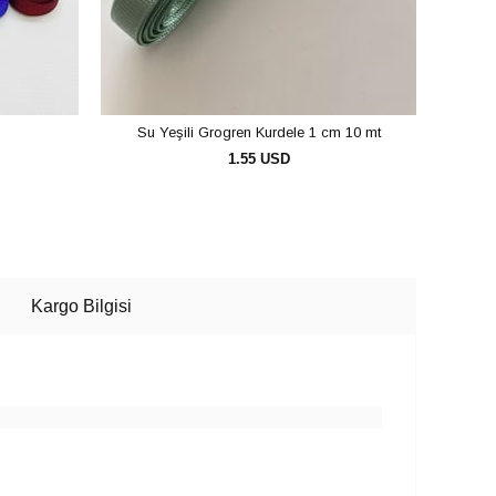
Su Yeşili Grogren Kurdele 1 cm 10 mt
Gül 
1.55 USD
SEPETE EKLE
Kargo Bilgisi