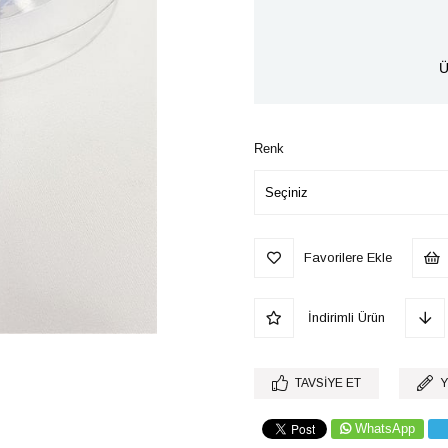
Ü
Renk
Favorilere Ekle
İndirimli Ürün
TAVSIYE ET
Y
WhatsApp