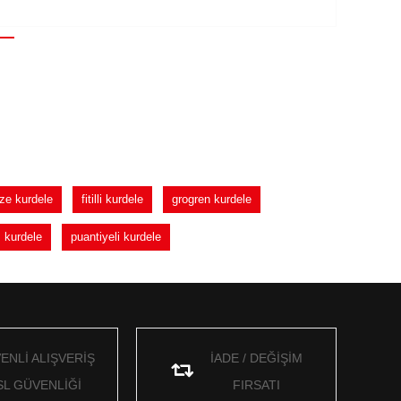
ze kurdele
fitilli kurdele
grogren kurdele
 kurdele
puantiyeli kurdele
ENLİ ALIŞVERİŞ
İADE / DEĞİŞİM
SL GÜVENLİĞİ
FIRSATI