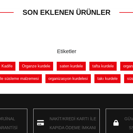
SON EKLENEN ÜRÜNLER
Etiketler
Kadife
Organze kurdele
saten kurdele
tafta kurdele
organ
dele süsleme malzemesi
organizasyon kurdelesi
takı kurdele
süs
ORJİNAL
NAKİT/KREDİ KARTI İLE
GÜV
RANTİSİ
KAPIDA ÖDEME İMKANI
S