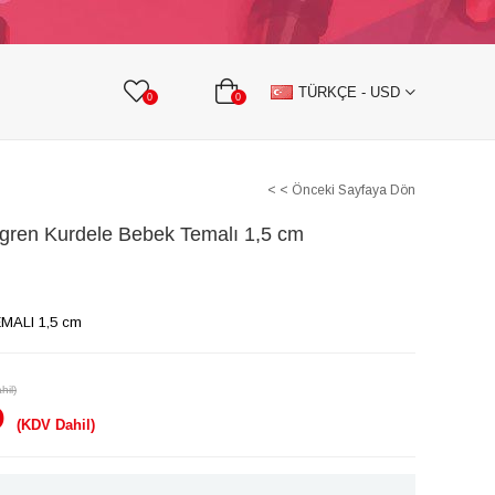
KURDELE
TAŞLI TEKSTİL AKSESUARLARI
TÜRKÇE - USD
0
0
< < Önceki Sayfaya Dön
gren Kurdele Bebek Temalı 1,5 cm
ALI 1,5 cm
hil)
D
(KDV Dahil)