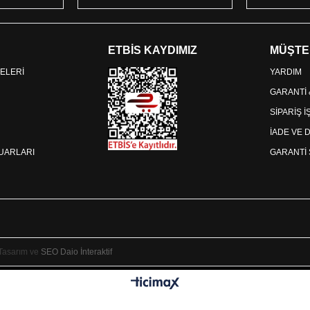
ETBİS KAYDIMIZ
MÜŞTE
ELERİ
YARDIM
GARANTİ
SİPARİŞ 
İADE VE 
SUARLARI
GARANTİ 
 Tasarım ve
SEO
Daio İnteraktif