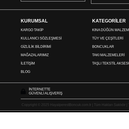
KURUMSAL
KATEGORİLER
KARGO TAKİP
KINA DÜĞÜN MALZEM
KULLANICI SÖZLEŞMESİ
TÜY VE ÇEŞİTLERİ
GİZLİLİK BİLDİRİMİ
BONCUKLAR
MAĞAZALARIMIZ
TAKI MALZEMELERİ
İLETİŞİM
TAŞLI TEKSTİL AKSE
BLOG
İNTERNETTE
GÜVENLİ ALIŞVERİŞ
Copyright © 2025 HayalperestBoncuk.com.tr | Tüm Hakları Saklıdır |