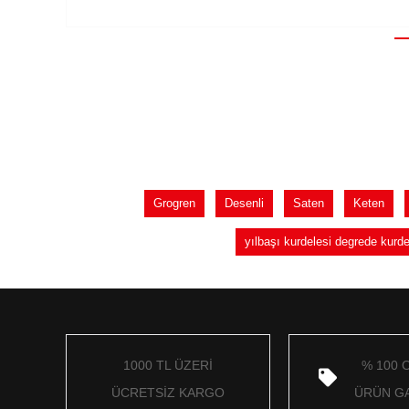
Grogren
Desenli
Saten
Keten
yılbaşı kurdelesi degrede kur
1000 TL ÜZERİ
% 100 
ÜCRETSİZ KARGO
ÜRÜN GA