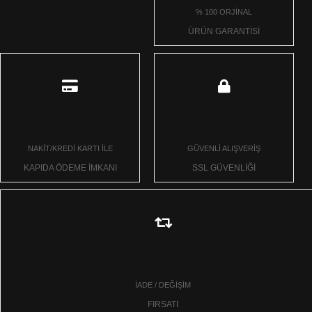
% 100 ORJİNAL
ÜRÜN GARANTİSİ
NAKİT/KREDİ KARTI İLE
GÜVENLİ ALIŞVERİŞ
KAPIDA ÖDEME İMKANI
SSL GÜVENLİĞİ
İADE / DEĞİŞİM
FIRSATI