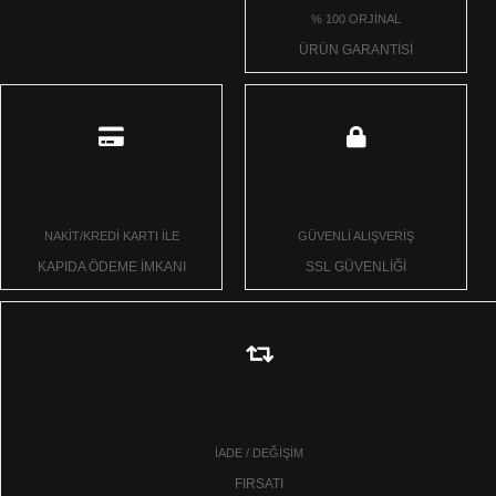
% 100 ORJİNAL
ÜRÜN GARANTİSİ
NAKİT/KREDİ KARTI İLE
GÜVENLİ ALIŞVERİŞ
KAPIDA ÖDEME İMKANI
SSL GÜVENLİĞİ
İADE / DEĞİŞİM
FIRSATI