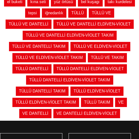
el buketi
kına seti
yüz örtüsü
bel kuşagı
takı kurdelesi
tepsi
iğnedanlık
TÜLLÜ
TÜLLÜ VE
TÜLLÜ VE DANTELLİ
TÜLLÜ VE DANTELLİ ELDİVEN-VİOLET
TÜLLÜ VE DANTELLİ ELDİVEN-VİOLET TAKIM
TÜLLÜ VE DANTELLİ TAKIM
TÜLLÜ VE ELDİVEN-VİOLET
TÜLLÜ VE ELDİVEN-VİOLET TAKIM
TÜLLÜ VE TAKIM
TÜLLÜ DANTELLİ
TÜLLÜ DANTELLİ ELDİVEN-VİOLET
TÜLLÜ DANTELLİ ELDİVEN-VİOLET TAKIM
TÜLLÜ DANTELLİ TAKIM
TÜLLÜ ELDİVEN-VİOLET
TÜLLÜ ELDİVEN-VİOLET TAKIM
TÜLLÜ TAKIM
VE
VE DANTELLİ
VE DANTELLİ ELDİVEN-VİOLET