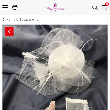
0
Beyaz İşlemeli Eldiven-Vualet Nikah Şapkası