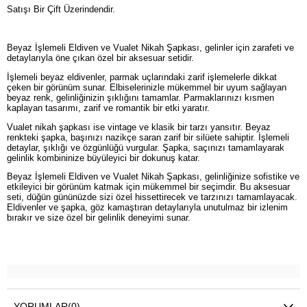
Satışı Bir Çift Üzerindendir.
Beyaz İşlemeli Eldiven ve Vualet Nikah Şapkası, gelinler için zarafeti ve
detaylarıyla öne çıkan özel bir aksesuar setidir.
İşlemeli beyaz eldivenler, parmak uçlarındaki zarif işlemelerle dikkat
çeken bir görünüm sunar. Elbiselerinizle mükemmel bir uyum sağlayan
beyaz renk, gelinliğinizin şıklığını tamamlar. Parmaklarınızı kısmen
kaplayan tasarımı, zarif ve romantik bir etki yaratır.
Vualet nikah şapkası ise vintage ve klasik bir tarzı yansıtır. Beyaz
renkteki şapka, başınızı nazikçe saran zarif bir silüete sahiptir. İşlemeli
detaylar, şıklığı ve özgünlüğü vurgular. Şapka, saçınızı tamamlayarak
gelinlik kombininize büyüleyici bir dokunuş katar.
Beyaz İşlemeli Eldiven ve Vualet Nikah Şapkası, gelinliğinize sofistike ve
etkileyici bir görünüm katmak için mükemmel bir seçimdir. Bu aksesuar
seti, düğün gününüzde sizi özel hissettirecek ve tarzınızı tamamlayacak.
Eldivenler ve şapka, göz kamaştıran detaylarıyla unutulmaz bir izlenim
bırakır ve size özel bir gelinlik deneyimi sunar.
YORUMLAR
(0)