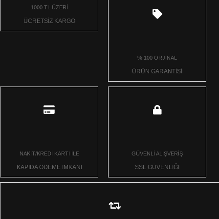
1000 TL ÜZERİ
ÜCRETSİZ KARGO
% 100 ORJİNAL
ÜRÜN GARANTİSİ
NAKİT/KREDİ KARTI İLE
GÜVENLİ ALIŞVERİŞ
KAPIDA ÖDEME İMKANI
SSL GÜVENLİĞİ