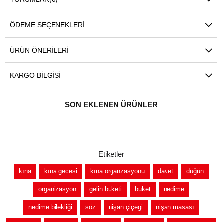
ÖDEME SEÇENEKLERI
ÜRÜN ÖNERILERI
KARGO BILGISI
SON EKLENEN ÜRÜNLER
Etiketler
kına
kına gecesi
kına organzasyonu
davet
düğün
organizasyon
gelin buketi
buket
nedime
nedime bilekliği
söz
nişan çiçegi
nişan masası