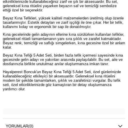
etkinliklerinizde kullanabileceğiniz zarif ve şık bir aksesuardır. Bu set,
geleneksel kına ritüelini yaşarken beyazın saf ve temizliği sembolize
ettiği özel bir seçenektir.
Beyaz Kına Tefikleri, yüksek kaliteli malzemelerden üretilmiş olup özenle
tasarlanmıştır. Estetik detayları ve zarif işçiliği ile öne çıkar. Her bir tefik,
kullanımı kolay ve ergonomik bir sap ile donatılmıştır.
Kına gecelerinde gelin adayının ellerine kına sürülürken kullanılan tefikler,
geleneksel ritüeli tamamlamanın yanı sıra şıklık ve zarafet katmaktadır.
Beyaz renk, temizliği ve saflığı simgelerken, kına gecesine özel bir anlam
katar.
Beyaz Kına Tefiği 5 Adet Seti, birden fazla tefik içermesi sayesinde kına
gecesinde gelin adayı ve yakınları arasında paylaşılabilir. Bu set, aile ve
dostlarınızla birlikte unutulmaz anılar oluşturmanıza imkan tanır.
Hayalperest Boncuk'un Beyaz Kına Tefiği 5 Adet Seti, özel günlerinizde
kullanabileceğiniz etkileyici bir aksesuardır. Geleneksel kına ritüelini
modern bir şekilde tamamlarken, şıklık ve zarafetinizi vurgular. Bu tefik
seti, özel etkinliklerinizde göz kamaştıran bir detay oluşturmanıza
yardımcı olur.
YORUMLAR
(0)