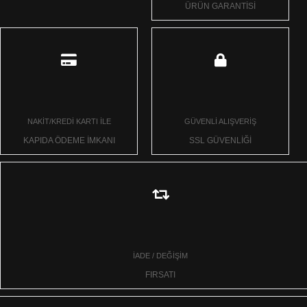
ÜRÜN GARANTİSİ
NAKİT/KREDİ KARTI İLE
GÜVENLİ ALIŞVERİŞ
KAPIDA ÖDEME İMKANI
SSL GÜVENLİĞİ
İADE / DEĞİŞİM
FIRSATI