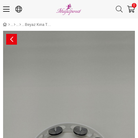
0
Beyaz Kına Tefi 5 Adet