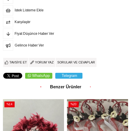
İstek Listeme Ekle
Karşılaştır
Fiyat Düşünce Haber Ver
Gelince Haber Ver
TAVSIYE ET
YORUM YAZ
SORULAR VE CEVAPLAR
WhatsApp
Telegram
Benzer Ürünler
%14
%20
İndirim
İndirim
%14İndirim
%20İndirim