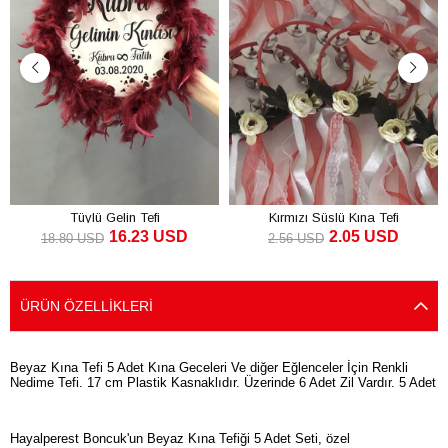
Tüylü Gelin Tefi
Kırmızı Süslü Kına Tefi
16.23 USD
2.05 USD
18.80 USD
2.56 USD
SEPETE EKLE
SEPETE EKLE
ÜRÜN ÖZELLIKLERI
Beyaz Kına Tefi 5 Adet Kına Geceleri Ve diğer Eğlenceler İçin Renkli
Nedime Tefi. 17 cm Plastik Kasnaklıdır. Üzerinde 6 Adet Zil Vardır. 5 Adet
Hayalperest Boncuk'un Beyaz Kına Tefiği 5 Adet Seti, özel