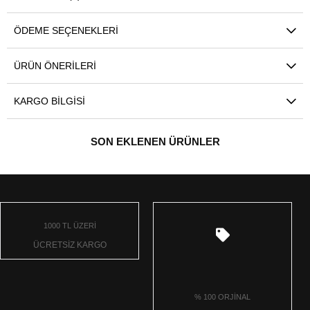
ÖDEME SEÇENEKLERI
ÜRÜN ÖNERILERI
KARGO BILGISI
SON EKLENEN ÜRÜNLER
1000 TL ÜZERİ
ÜCRETSİZ KARGO
% 100 ORJİNAL