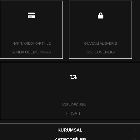
NAKİT/KREDİ KARTI İLE
GÜVENLİ ALIŞVERİŞ
KAPIDA ÖDEME İMKANI
SSL GÜVENLİĞİ
İADE / DEĞİŞİM
FIRSATI
KURUMSAL
KATEGORİLER