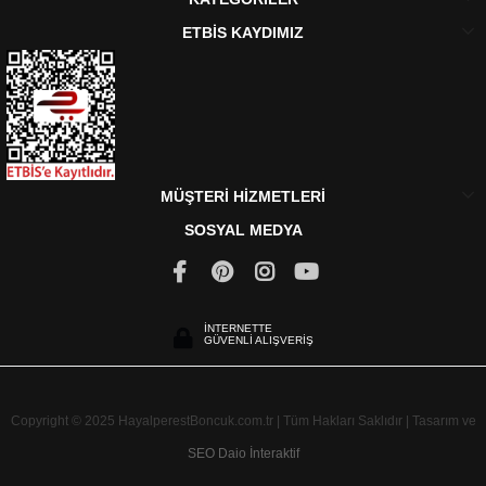
ETBİS KAYDIMIZ
MÜŞTERİ HİZMETLERİ
SOSYAL MEDYA
İNTERNETTE
GÜVENLİ ALIŞVERİŞ
Copyright © 2025 HayalperestBoncuk.com.tr | Tüm Hakları Saklıdır | Tasarım ve
SEO
Daio İnteraktif