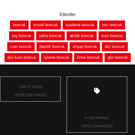
Etiketler
boncuk
kristal boncuk
süsleme boncuk
inci boncuk
taş boncuk
tahta boncuk
akrilik boncuk
kum boncuk
cam boncuk
plastik boncuk
ahşap boncuk
dizi boncuk
dizi kum boncuk
işleme boncuk
örme boncuk
göz boncuk
1000 TL ÜZERİ
ÜCRETSİZ KARGO
% 100 ORJİNAL
ÜRÜN GARANTİSİ