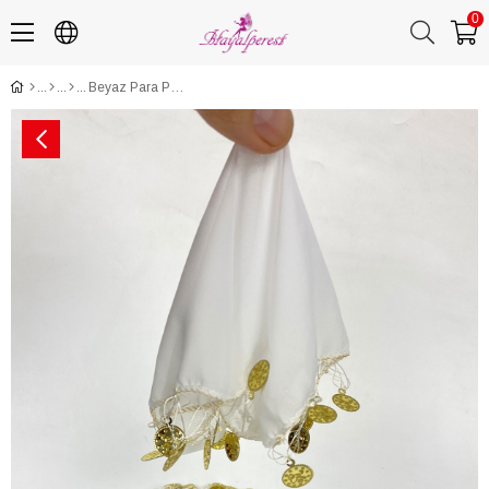
0
Beyaz Para Pul İşlemeli Şifon Lüx Halay Mendili 5 Adet