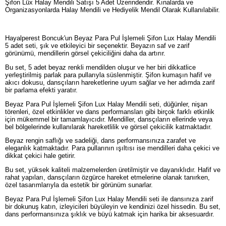
Şifon Lüx Halay Mendili Satışı 5 Adet Üzerindendir. Kınalarda ve
Organizasyonlarda Halay Mendili ve Hediyelik Mendil Olarak Kullanılabilir.
Hayalperest Boncuk'un Beyaz Para Pul İşlemeli Şifon Lux Halay Mendili
5 adet seti, şık ve etkileyici bir seçenektir. Beyazın saf ve zarif
görünümü, mendillerin görsel çekiciliğini daha da artırır.
Bu set, 5 adet beyaz renkli mendilden oluşur ve her biri dikkatlice
yerleştirilmiş parlak para pullarıyla süslenmiştir. Şifon kumaşın hafif ve
akıcı dokusu, dansçıların hareketlerine uyum sağlar ve her adımda zarif
bir parlama efekti yaratır.
Beyaz Para Pul İşlemeli Şifon Lux Halay Mendili seti, düğünler, nişan
törenleri, özel etkinlikler ve dans performansları gibi birçok farklı etkinlik
için mükemmel bir tamamlayıcıdır. Mendiller, dansçıların ellerinde veya
bel bölgelerinde kullanılarak hareketlilik ve görsel çekicilik katmaktadır.
Beyaz rengin saflığı ve sadeliği, dans performansınıza zarafet ve
eleganlık katmaktadır. Para pullarının ışıltısı ise mendilleri daha çekici ve
dikkat çekici hale getirir.
Bu set, yüksek kaliteli malzemelerden üretilmiştir ve dayanıklıdır. Hafif ve
rahat yapıları, dansçıların özgürce hareket etmelerine olanak tanırken,
özel tasarımlarıyla da estetik bir görünüm sunarlar.
Beyaz Para Pul İşlemeli Şifon Lux Halay Mendili seti ile dansınıza zarif
bir dokunuş katın, izleyicileri büyüleyin ve kendinizi özel hissedin. Bu set,
dans performansınıza şıklık ve büyü katmak için harika bir aksesuardır.