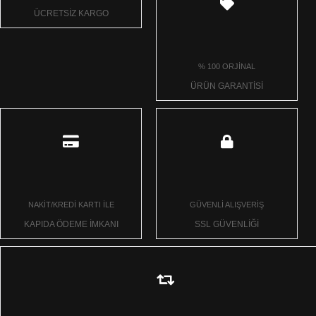
ÜCRETSİZ KARGO
% 100 ORJİNAL
ÜRÜN GARANTİSİ
NAKİT/KREDİ KARTI İLE
GÜVENLİ ALIŞVERİŞ
KAPIDA ÖDEME İMKANI
SSL GÜVENLİĞİ