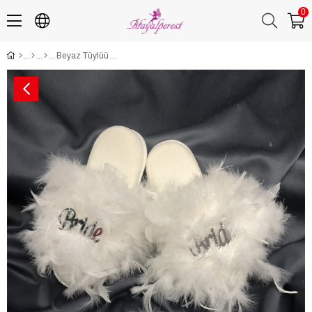
0
Beyaz Tüylüü Bride Gelin Terliği ve Taç Seti