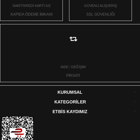
NAKİT/KREDİ KARTI İLE
GÜVENLİ ALIŞVERİŞ
KAPIDA ÖDEME İMKANI
SSL GÜVENLİĞİ
İADE / DEĞİŞİM
FIRSATI
KURUMSAL
KATEGORİLER
ETBİS KAYDIMIZ