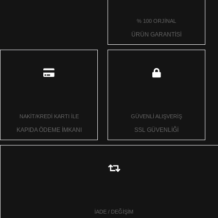
% 100 ORJİNAL
ÜRÜN GARANTİSİ
NAKİT/KREDİ KARTI İLE
GÜVENLİ ALIŞVERİŞ
KAPIDA ÖDEME İMKANI
SSL GÜVENLİĞİ
İADE / DEĞİŞİM