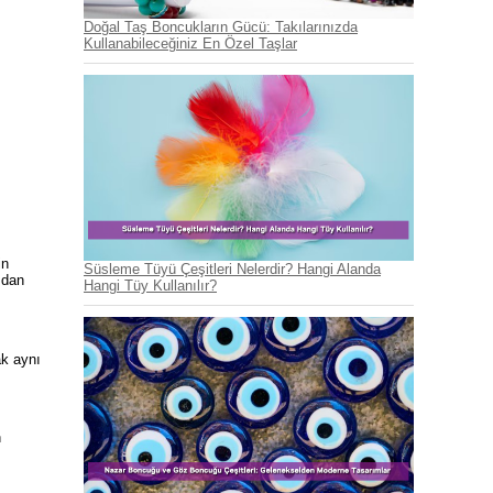
Doğal Taş Boncukların Gücü: Takılarınızda
Kullanabileceğiniz En Özel Taşlar
in
Süsleme Tüyü Çeşitleri Nelerdir? Hangi Alanda
ıdan
Hangi Tüy Kullanılır?
ak aynı
n