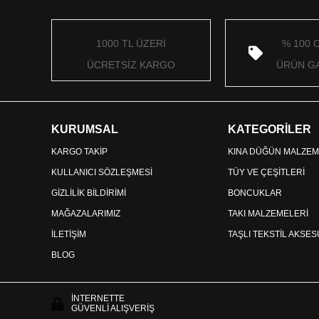
1000 TL ÜZERİ
% 100 
ÜCRETSİZ KARGO
ÜRÜN GA
KURUMSAL
KATEGORİLER
KARGO TAKİP
KINA DÜĞÜN MALZEM
KULLANICI SÖZLEŞMESİ
TÜY VE ÇEŞİTLERİ
GİZLİLİK BİLDİRİMİ
BONCUKLAR
MAĞAZALARIMIZ
TAKI MALZEMELERİ
İLETİŞİM
TAŞLI TEKSTİL AKSE
BLOG
İNTERNETTE
GÜVENLİ ALIŞVERİŞ