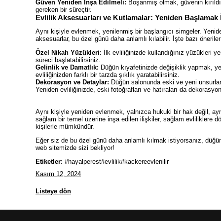
Güven Yeniden İnşa Edilmeli:
Boşanmış olmak, güvenin kırıldığı
gereken bir süreçtir.
Evlilik Aksesuarları ve Kutlamalar: Yeniden Başlamak İ
Aynı kişiyle evlenmek, yenilenmiş bir başlangıcı simgeler. Yenide
aksesuarlar, bu özel günü daha anlamlı kılabilir. İşte bazı öneriler
Özel Nikah Yüzükleri:
İlk evliliğinizde kullandığınız yüzükleri 
süreci başlatabilirsiniz.
Gelinlik ve Damatlık:
Düğün kıyafetinizde değişiklik yapmak, yeni 
evliliğinizden farklı bir tarzda şıklık yaratabilirsiniz.
Dekorasyon ve Detaylar:
Düğün salonunda eski ve yeni unsurları 
Yeniden evliliğinizde, eski fotoğrafları ve hatıraları da dekorasyo
Aynı kişiyle yeniden evlenmek, yalnızca hukuki bir hak değil, a
sağlam bir temel üzerine inşa edilen ilişkiler, sağlam evliliklere
kişilerle mümkündür.
Eğer siz de bu özel günü daha anlamlı kılmak istiyorsanız, düğ
web sitemizde sizi bekliyor!
Etiketler:
#hayalperest#evlilik#kackereevlenilir
Kasım 12, 2024
Listeye dön