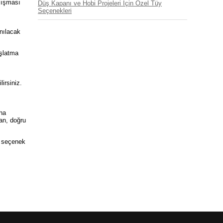
alışması
Düş Kapanı ve Hobi Projeleri İçin Özel Tüy
Seçenekleri
anılacak
aşlatma
irsiniz.
aha
man, doğru
k seçenek