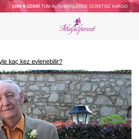
1000 ₺ ÜZERİ
TÜM ALIŞVERİŞLERDE ÜCRETSİZ KARGO
ELERİ
PARTİ VE SÜS MALZEMELERİ
TÜY
BONCUKLAR
TOPTAN
DİĞER
yle kaç kez evlenebilir?