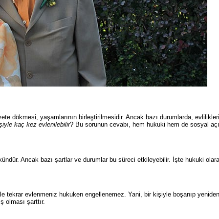
yete dökmesi, yaşamlarının birleştirilmesidir. Ancak bazı durumlarda, evlilikler
şiyle kaç kez evlenilebilir
? Bu sorunun cevabı, hem hukuki hem de sosyal aç
dür. Ancak bazı şartlar ve durumlar bu süreci etkileyebilir. İşte hukuki olar
izle tekrar evlenmeniz hukuken engellenemez. Yani, bir kişiyle boşanıp yenide
ş olması şarttır.