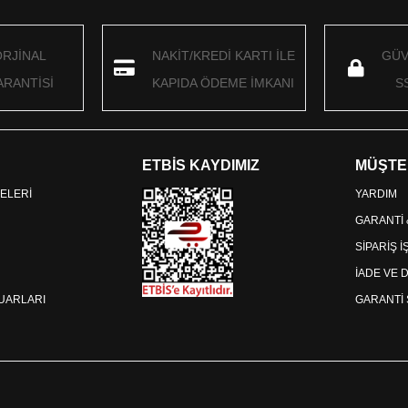
ORJİNAL
NAKİT/KREDİ KARTI İLE
GÜV
RANTİSİ
KAPIDA ÖDEME İMKANI
S
ETBİS KAYDIMIZ
MÜŞTE
ELERİ
YARDIM
GARANTİ
SİPARİŞ 
İADE VE 
SUARLARI
GARANTİ 