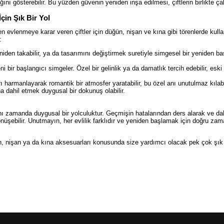
nı gösterebilir. Bu yüzden güvenin yeniden inşa edilmesi, çiftlerin birlikte ç
çin Şık Bir Yol
n evlenmeye karar veren çiftler için düğün, nişan ve kına gibi törenlerde kull
:
yeniden takabilir, ya da tasarımını değiştirmek suretiyle simgesel bir yeniden b
bir başlangıcı simgeler. Özel bir gelinlik ya da damatlık tercih edebilir, eski
harmanlayarak romantik bir atmosfer yaratabilir, bu özel anı unutulmaz kılabil
na dahil etmek duygusal bir dokunuş olabilir.
ynı zamanda duygusal bir yolculuktur. Geçmişin hatalarından ders alarak ve d
 dönüşebilir. Unutmayın, her evlilik farklıdır ve yeniden başlamak için doğru za
ün, nişan ya da kına aksesuarları konusunda size yardımcı olacak pek çok şı