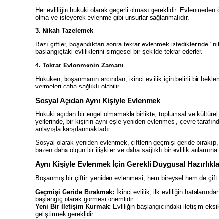
Her evliliğin hukuki olarak geçerli olması gereklidir. Evlenmeden ö
olma ve isteyerek evlenme gibi unsurlar sağlanmalıdır.
3. Nikah Tazelemek
Bazı çiftler, boşandıktan sonra tekrar evlenmek istediklerinde "nika
başlangıçtaki evliliklerini simgesel bir şekilde tekrar ederler.
4. Tekrar Evlenmenin Zamanı
Hukuken, boşanmanın ardından, ikinci evlilik için belirli bir bekl
vermeleri daha sağlıklı olabilir.
Sosyal Açıdan Aynı Kişiyle Evlenmek
Hukuki açıdan bir engel olmamakla birlikte, toplumsal ve kültürel 
yerlerinde, bir kişinin aynı eşle yeniden evlenmesi, çevre tarafın
anlayışla karşılanmaktadır.
Sosyal olarak yeniden evlenmek, çiftlerin geçmişi geride bırakıp
bazen daha olgun bir ilişkiler ve daha sağlıklı bir evlilik anlamına 
Aynı Kişiyle Evlenmek İçin Gerekli Duygusal Hazırlıkla
Boşanmış bir çiftin yeniden evlenmesi, hem bireysel hem de çift ol
Geçmişi Geride Bırakmak:
İkinci evlilik, ilk evliliğin hataların
başlangıç olarak görmesi önemlidir.
Yeni Bir İletişim Kurmak:
Evliliğin başlangıcındaki iletişim eksik
geliştirmek gereklidir.