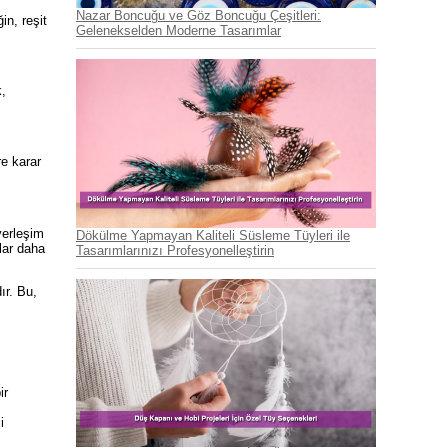
Nazar Boncuğu ve Göz Boncuğu Çeşitleri:
in, reşit
Gelenekselden Moderne Tasarımlar
k,
re karar
yerleşim
Dökülme Yapmayan Kaliteli Süsleme Tüyleri ile
lar daha
Tasarımlarınızı Profesyonelleştirin
ır. Bu,
ir
i