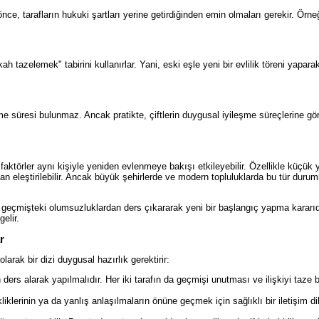
nce, tarafların hukuki şartları yerine getirdiğinden emin olmaları gerekir. Örneğ
h tazelemek" tabirini kullanırlar. Yani, eski eşle yeni bir evlilik töreni yapara
eme süresi bulunmaz. Ancak pratikte, çiftlerin duygusal iyileşme süreçlerine gö
faktörler aynı kişiyle yeniden evlenmeye bakışı etkileyebilir. Özellikle küçük 
dan eleştirilebilir. Ancak büyük şehirlerde ve modern topluluklarda bu tür durum
, geçmişteki olumsuzluklardan ders çıkararak yeni bir başlangıç yapma kararıd
gelir.
r
arak bir dizi duygusal hazırlık gerektirir:
dan ders alarak yapılmalıdır. Her iki tarafın da geçmişi unutması ve ilişkiyi taze b
liklerinin ya da yanlış anlaşılmaların önüne geçmek için sağlıklı bir iletişim dil