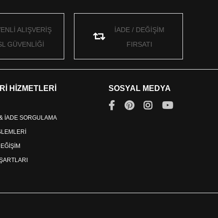
ENLİ ALIŞVERİŞ
İADE / DEĞİŞİM
SL GÜVENLİĞİ
FIRSATI
Rİ HİZMETLERİ
SOSYAL MEDYA
 & İADE SORGULAMA
İŞLEMLERİ
DEĞİŞİM
ŞARTLARI