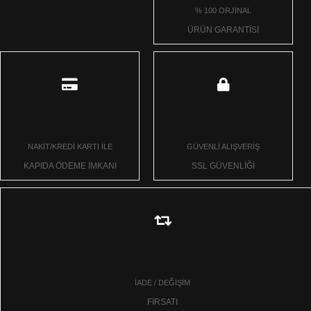
% 100 ORJİNAL
ÜRÜN GARANTİSİ
NAKİT/KREDİ KARTI İLE
GÜVENLİ ALIŞVERİŞ
KAPIDA ÖDEME İMKANI
SSL GÜVENLİĞİ
İADE / DEĞİŞİM
FIRSATI