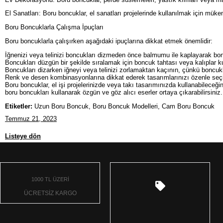
El Sanatları: Boru boncuklar, el sanatları projelerinde kullanılmak için mükemme
Boru Boncuklarla Çalışma İpuçları
Boru boncuklarla çalışırken aşağıdaki ipuçlarına dikkat etmek önemlidir:
İğnenizi veya telinizi boncukları dizmeden önce balmumu ile kaplayarak bon
Boncukları düzgün bir şekilde sıralamak için boncuk tahtası veya kalıplar kul
Boncukları dizarken iğneyi veya telinizi zorlamaktan kaçının, çünkü boncuklar
Renk ve desen kombinasyonlarına dikkat ederek tasarımlarınızı özenle seçin, 
Boru boncuklar, el işi projelerinizde veya takı tasarımınızda kullanabileceğin
boru boncukları kullanarak özgün ve göz alıcı eserler ortaya çıkarabilirsiniz.
Etiketler:
Uzun Boru Boncuk, Boru Boncuk Modelleri, Cam Boru Boncuk
Temmuz 21, 2023
Listeye dön
1000 TL ÜZERİ
ÜCRETSİZ KARGO