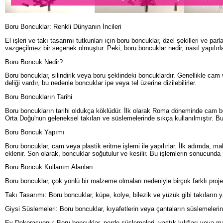
Boru Boncuklar: Renkli Dünyanın İncileri
El işleri ve takı tasarımı tutkunları için boru boncuklar, özel şekilleri ve pa
vazgeçilmez bir seçenek olmuştur. Peki, boru boncuklar nedir, nasıl yapılırlar
Boru Boncuk Nedir?
Boru boncuklar, silindirik veya boru şeklindeki boncuklardır. Genellikle cam
deliği vardır, bu nedenle boncuklar ipe veya tel üzerine dizilebilirler.
Boru Boncukların Tarihi
Boru boncukların tarihi oldukça köklüdür. İlk olarak Roma döneminde cam bon
Orta Doğu'nun geleneksel takıları ve süslemelerinde sıkça kullanılmıştır. Bu
Boru Boncuk Yapımı
Boru boncuklar, cam veya plastik eritme işlemi ile yapılırlar. İlk adımda, m
eklenir. Son olarak, boncuklar soğutulur ve kesilir. Bu işlemlerin sonucunda r
Boru Boncuk Kullanım Alanları
Boru boncuklar, çok yönlü bir malzeme olmaları nedeniyle birçok farklı proje iç
Takı Tasarımı: Boru boncuklar, küpe, kolye, bilezik ve yüzük gibi takıların y
Giysi Süslemeleri: Boru boncuklar, kıyafetlerin veya çantaların süslemelerinde 
Ev Dekorasyonu: Boru boncuklar, perde süslemeleri, yastık kılıfları veya masa