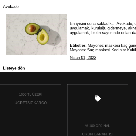
Avokado
En iyisini sona sakladık… Avokado, ci
uygulamak, kuruluğu gidermeye, akneyl
uygulamak, biotin sayesinde onları da
Etiketler:
Mayonez maskesi kaç günde b
Mayonez Saç maskesi Kadınlar Kulüb
Nisan 01, 2022
Listeye dön
1000 TL ÜZERİ
ÜCRETSİZ KARGO
% 100 ORJİNAL
ÜRÜN GARANTİSİ