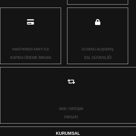
NAKİT/KREDİ KARTI İLE
GÜVENLİ ALIŞVERİŞ
KAPIDA ÖDEME İMKANI
SSL GÜVENLİĞİ
İADE / DEĞİŞİM
FIRSATI
KURUMSAL