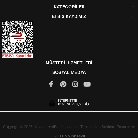
KATEGORİLER
ETBİS KAYDIMIZ
MÜŞTERİ HİZMETLERİ
SOSYAL MEDYA
İNTERNETTE
GÜVENLİ ALIŞVERİŞ
Copyright © 2025 HayalperestBoncuk.com.tr | Tüm Hakları Saklıdır | Tasarım ve
SEO
Daio İnteraktif