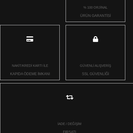
% 100 ORJİNAL
ÜRÜN GARANTİSİ
NAKİT/KREDİ KARTI İLE
GÜVENLİ ALIŞVERİŞ
KAPIDA ÖDEME İMKANI
SSL GÜVENLİĞİ
İADE / DEĞİŞİM
FIRSATI