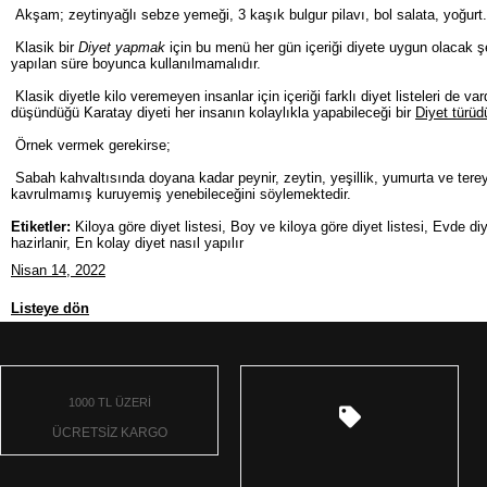
Akşam; zeytinyağlı sebze yemeği, 3 kaşık bulgur pilavı, bol salata, yoğurt
Klasik bir
Diyet yapmak
için bu menü her gün içeriği diyete uygun olacak şek
yapılan süre boyunca kullanılmamalıdır.
Klasik diyetle kilo veremeyen insanlar için içeriği farklı diyet listeleri de 
düşündüğü Karatay diyeti her insanın kolaylıkla yapabileceği bir
Diyet türüdü
Örnek vermek gerekirse;
Sabah kahvaltısında doyana kadar peynir, zeytin, yeşillik, yumurta ve terey
kavrulmamış kuruyemiş yenebileceğini söylemektedir.
Etiketler:
Kiloya göre diyet listesi, Boy ve kiloya göre diyet listesi, Evde diyet
hazirlanir, En kolay diyet nasıl yapılır
Nisan 14, 2022
Listeye dön
1000 TL ÜZERİ
ÜCRETSİZ KARGO