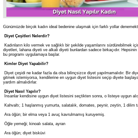
Günümüzde birçok kadın ideal bedenine ulaşmak için farklı yollar denemektedir
Diyet Çeşitleri Nelerdir?
Kadınların kilo vermek ve sağlıklı bir şekilde yaşamlarını sürdürebilmek için 
diyetleri, lahana diyeti ve alkali diyeti bunlardan sadece birkaçıdır. Hepsini
bu programı uygulamaya başlar.
Kimler Diyet Yapabilir?
Diyet çeşidi ne kadar fazla da olsa bilinçsizce diyet yapılmamalıdır. Bir d
gitmek istemiyorsa, kendilerine en uygun diyet listesini seçip diyete başla
yardım almalıdırlar.
Diyet Nasıl Yapılır?
İnsanlar kendisine uygun diyet listesini seçtikten sonra, o listeye uygun alış
Kahvaltı; 1 haşlanmış yumurta, salatalık, domates, peynir, zeytin, 1 dilim
Ara öğün; bir elma veya 1 avuç kavrulmamış kuruyemiş.
Öğle yemeği; kinoalı salata, ayran
Ara öğün; diyet bisküvi