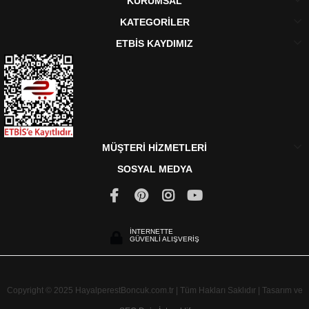
KURUMSAL
KATEGORİLER
ETBİS KAYDIMIZ
MÜŞTERİ HİZMETLERİ
SOSYAL MEDYA
İNTERNETTE
GÜVENLİ ALIŞVERİŞ
Copyright © 2025 HayalperestBoncuk.com.tr | Tüm Hakları Saklıdır | Tasarım ve