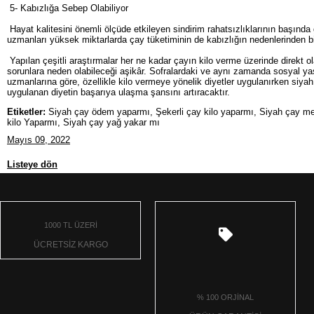
5- Kabızlığa Sebep Olabiliyor
Hayat kalitesini önemli ölçüde etkileyen sindirim rahatsızlıklarının başında 
uzmanları yüksek miktarlarda çay tüketiminin de kabızlığın nedenlerinden bi
Yapılan çeşitli araştırmalar her ne kadar çayın kilo verme üzerinde direkt o
sorunlara neden olabileceği aşikâr. Sofralardaki ve aynı zamanda sosyal y
uzmanlarına göre, özellikle kilo vermeye yönelik diyetler uygulanırken siyah
uygulanan diyetin başarıya ulaşma şansını artıracaktır.
Etiketler:
Siyah çay ödem yaparmı, Şekerli çay kilo yaparmı, Siyah çay metabo
kilo Yaparmı, Siyah çay yağ yakar mı
Mayıs 09, 2022
Listeye dön
1000 TL ÜZERİ
ÜCRETSİZ KARGO
% 100 ORJİNAL