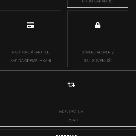
ÜRÜN GARANTİSİ
NAKİT/KREDİ KARTI İLE
GÜVENLİ ALIŞVERİŞ
KAPIDA ÖDEME İMKANI
SSL GÜVENLİĞİ
İADE / DEĞİŞİM
FIRSATI