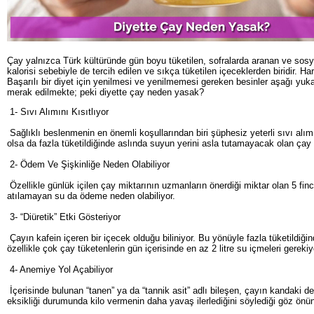
Çay yalnızca Türk kültüründe gün boyu tüketilen, sofralarda aranan ve sosya
kalorisi sebebiyle de tercih edilen ve sıkça tüketilen içeceklerden biridir. 
Başarılı bir diyet için yenilmesi ve yenilmemesi gereken besinler aşağı yukar
merak edilmekte; peki diyette çay neden yasak?
1- Sıvı Alımını Kısıtlıyor
Sağlıklı beslenmenin en önemli koşullarından biri şüphesiz yeterli sıvı alı
olsa da fazla tüketildiğinde aslında suyun yerini asla tutamayacak olan çay i
2- Ödem Ve Şişkinliğe Neden Olabiliyor
Özellikle günlük içilen çay miktarının uzmanların önerdiği miktar olan 5 f
atılamayan su da ödeme neden olabiliyor.
3- “Diüretik” Etki Gösteriyor
Çayın kafein içeren bir içecek olduğu biliniyor. Bu yönüyle fazla tüketildiği
özellikle çok çay tüketenlerin gün içerisinde en az 2 litre su içmeleri gereki
4- Anemiye Yol Açabiliyor
İçerisinde bulunan “tanen” ya da “tannik asit” adlı bileşen, çayın kandaki
eksikliği durumunda kilo vermenin daha yavaş ilerlediğini söylediği göz önün